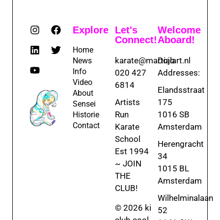
Explore
Let's
Welcome
Connect!
Aboard!
Home
karate@martialart.nl
Dojo
News
Info
020 427
Addresses:
Video
6814
Elandsstraat
About
Artists
175
Sensei
Run
1016 SB
Historie
Contact
Karate
Amsterdam
School
Herengracht
Est 1994
34
~ JOIN
1015 BL
THE
Amsterdam
CLUB!
Wilhelminalaan
© 2026 ki
52