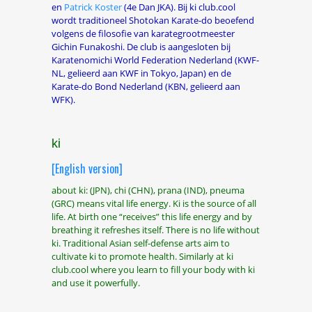
en
Patrick Koster
(4
e
Dan JKA). Bij ki club.cool
wordt traditioneel Shotokan Karate-do beoefend
volgens de filosofie van karategrootmeester
Gichin Funakoshi. De club is aangesloten bij
Karatenomichi World Federation Nederland (KWF-
NL, gelieerd aan KWF in Tokyo, Japan) en de
Karate-do Bond Nederland (KBN, gelieerd aan
WFK).
ki
[English version]
about ki: (JPN), chi (CHN), prana (IND), pneuma
(GRC) means vital life energy. Ki is the source of all
life. At birth one “receives” this life energy and by
breathing it refreshes itself. There is no life without
ki. Traditional Asian self-defense arts aim to
cultivate ki to promote health. Similarly at ki
club.cool where you learn to fill your body with ki
and use it powerfully.