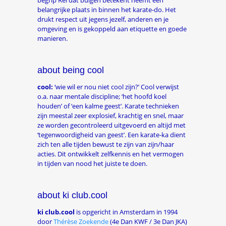
begrip Rei dat buigen betekent neemt een
belangrijke plaats in binnen het karate-do. Het
drukt respect uit jegens jezelf, anderen en je
omgeving en is gekoppeld aan etiquette en goede
manieren.
about being cool
cool:
‘wie wil er nou niet cool zijn?’ Cool verwijst
o.a. naar mentale discipline; ‘het hoofd koel
houden’ of ‘een kalme geest’. Karate technieken
zijn meestal zeer explosief, krachtig en snel, maar
ze worden gecontroleerd uitgevoerd en altijd met
‘tegenwoordigheid van geest’. Een karate-ka dient
zich ten alle tijden bewust te zijn van zijn/haar
acties. Dit ontwikkelt zelfkennis en het vermogen
in tijden van nood het juiste te doen.
about ki club.cool
ki club.cool
is opgericht in Amsterdam in 1994
door
Thérèse Zoekende
(4
e
Dan KWF / 3
e
Dan JKA)