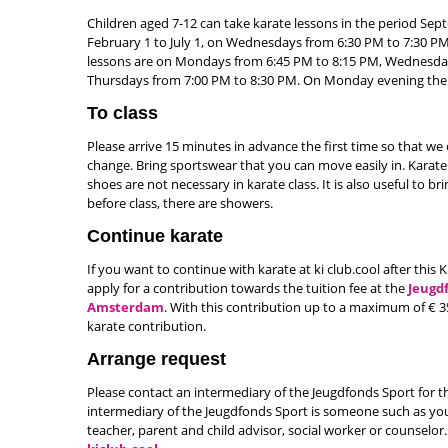
Children aged 7-12 can take karate lessons in the period Sep
February 1 to July 1, on Wednesdays from 6:30 PM to 7:30 PM.
lessons are on Mondays from 6:45 PM to 8:15 PM, Wednesda
Thursdays from 7:00 PM to 8:30 PM. On Monday evening ther
To class
Please arrive 15 minutes in advance the first time so that we
change. Bring sportswear that you can move easily in. Karate 
shoes are not necessary in karate class. It is also useful to b
before class, there are showers.
Continue karate
If you want to continue with karate at ki club.cool after this 
apply for a contribution towards the tuition fee at the
Jeugd
Amsterdam
. With this contribution up to a maximum of € 3
karate contribution.
Arrange request
Please contact an intermediary of the Jeugdfonds Sport for th
intermediary of the Jeugdfonds Sport is someone such as you
teacher, parent and child advisor, social worker or counselor