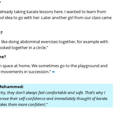
?
already taking karate lessons here. I wanted to learn from
od idea to go with her. Later another girl from our class came
e?
t. I like doing abdominal exercises together, for example with
oked together in a circle.”
me?
h space at home. We sometimes go to the playground and
of movements in succession.”
➽
d Mohammed:
y, they don’t always feel comfortable and safe. That’s why I
prove their self-confidence and immediately thought of karate.
o makes them more confident.”