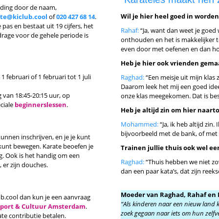
eding door de naam,
Wil je hier heel goed in worde
te@kiclub.cool
of
020 427 68 14
.
s en bestaat uit 19 cijfers, het
Rahaf:
“Ja, want dan weet je goed
rage voor de gehele periode is
onthouden en het is makkelijker t
even door met oefenen en dan hop
Heb je hier ook vrienden gem
februari of 1 februari tot 1 juli
Raghad:
“Een meisje uit mijn klas z
Daarom leek het mij een goed idee
 van 18:45-20:15 uur, op
onze klas meegekomen. Dat is best
ciale
beginnerslessen
.
Heb je altijd zin om hier naart
Mohammed:
“Ja, ik heb altijd zi
bijvoorbeeld met de bank, of met 
unnen inschrijven, en je je kunt
kunt bewegen. Karate beoefen je
Trainen jullie thuis ook wel ee
ig. Ook is het handig om een
Raghad:
“Thuis hebben we niet zo
er zijn douches.
dan een paar kata’s, dat zijn ree
Moeder van Raghad, Rahaf e
lub.cool dan kun je een aanvraag
“Als kinderen naar een nieuw land ko
Sport & Cultuur Amsterdam
.
zoek gegaan naar iets om hun zelfv
ate contributie betalen.