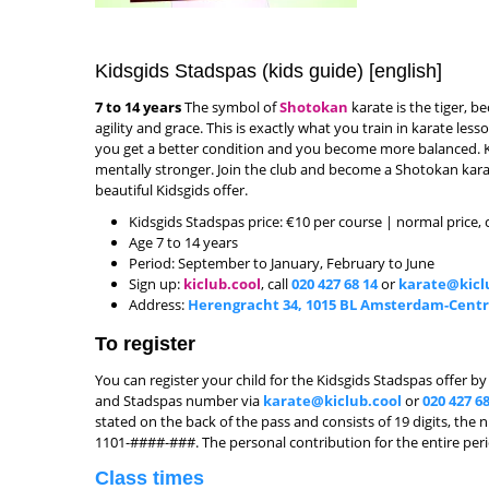
Kidsgids Stadspas (kids guide) [english]
7 to 14 years
The symbol of
Shotokan
karate is the tiger, bec
agility and grace. This is exactly what you train in karate le
you get a better condition and you become more balanced. 
mentally stronger. Join the club and become a Shotokan kara
beautiful Kidsgids offer.
Kidsgids Stadspas price: €10 per course | normal price,
Age 7 to 14 years
Period: September to January, February to June
Sign up:
kiclub.cool
, call
020 427 68 14
or
karate@kicl
Address:
Herengracht 34, 1015 BL Amsterdam-Cent
To register
You can register your child for the Kidsgids Stadspas offer b
and Stadspas number via
karate@kiclub.cool
or
020 427 68
stated on the back of the pass and consists of 19 digits, the
1101-####-###. The personal contribution for the entire peri
Class times