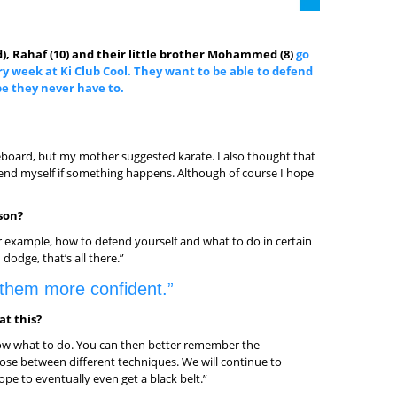
d), Rahaf (10) and their little brother Mohammed (8)
go
ry week at Ki Club Cool. They want to be able to defend
e they never have to.
teboard, but my mother suggested karate. I also thought that
fend myself if something happens. Although of course I hope
son?
or example, how to defend yourself and what to do in certain
 dodge, that’s all there.”
them more confident.”
at this?
ow what to do. You can then better remember the
ose between different techniques. We will continue to
ope to eventually even get a black belt.”