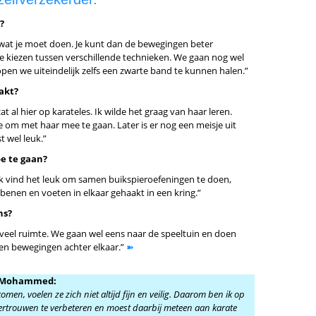
n?
 wat je moet doen. Je kunt dan de bewegingen beter
e kiezen tussen verschillende technieken. We gaan nog wel
en we uiteindelijk zelfs een zwarte band te kunnen halen.”
aakt?
at al hier op karateles. Ik wilde het graag van haar leren.
 om met haar mee te gaan. Later is er nog een meisje uit
 wel leuk.”
oe te gaan?
n. Ik vind het leuk om samen buikspieroefeningen te doen,
benen en voeten in elkaar gehaakt in een kring.”
ns?
veel ruimte. We gaan wel eens naar de speeltuin en doen
ksen bewegingen achter elkaar.”
➽
n Mohammed:
men, voelen ze zich niet altijd fijn en veilig. Daarom ben ik op
ertrouwen te verbeteren en moest daarbij meteen aan karate