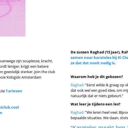
De zussen Raghad (13 jaar), R
samen naar karateles bij Ki Cl
, vanwege zijn souplesse, kracht,
ze dat dat nooit nodig is.
wordt leniger, krijgt een betere
n geestelijk sterker. Join the club
Waarom heb je dit gekozen?
ooie Kidsgids Amsterdam
Raghad:
“Eerst wilde ik graag op 
dat ook wel een goed idee, om mij 
 zie
Tarieven
natuurlijk dat er niets gebeurt.”
Wat leer je tijdens een les?
iclub.cool
Raghad:
“We leren heel veel. Bijv
um
bepaalde situaties. We slaan, stot
“Karateles maakt hen z