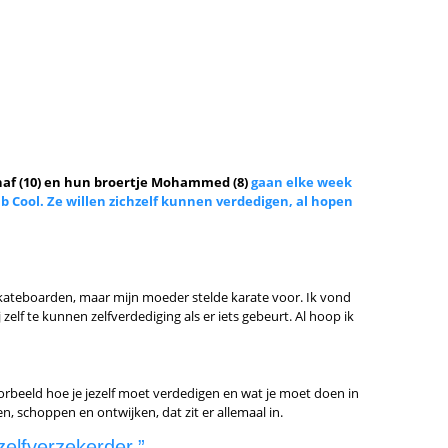
ahaf (10) en hun broertje Mohammed (8)
gaan elke week
ub Cool. Ze willen zichzelf kunnen verdedigen, al hopen
skateboarden, maar mijn moeder stelde karate voor. Ik vond
zelf te kunnen zelfverdediging als er iets gebeurt. Al hoop ik
oorbeeld hoe je jezelf moet verdedigen en wat je moet doen in
en, schoppen en ontwijken, dat zit er allemaal in.
elfverzekerder.”