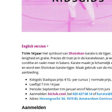
English version >
7 t/m 14 jaar
Het symbool van
Shotokan
karate is de tijger
lenigheid en gratie. Precies dit train je in de karatelessen. Je 
conditie en raakt meer in balans. Karate maakt je lichamelijk e
en word een Shotokan karate-tijger. Maak gebruik van de m
aanbieding.
Kidsgids Stadspas prijs: €10,- per cursus | normale prijs,
Leeftijd 7 t/m 14 jaar
Periode: September t/m januari en/of februari t/m juni
Aanmelden:
kiclub.cool
, bel
020 427 68 14
of
karate@k
Adres:
Herengracht 34, 1015 BL Amsterdam-Centr
Aanmelden