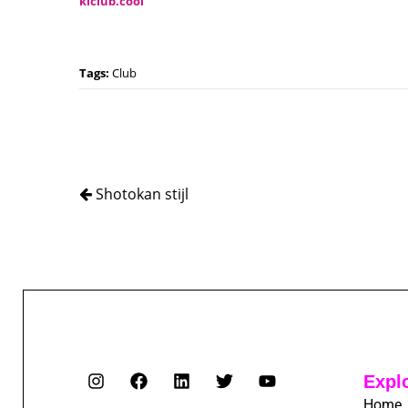
kiclub.cool
Tags:
Club
Shotokan stijl
Expl
Home