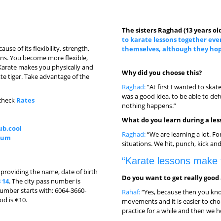
The sisters Raghad (13 years ol
to karate lessons together eve
ause of its flexibility, strength,
themselves, although they hop
ssons. You become more flexible,
Karate makes you physically and
Why did you choose this?
te tiger. Take advantage of the
Raghad:
“At first I wanted to ska
was a good idea, to be able to de
 check
Rates
nothing happens.”
What do you learn during a les
ub.cool
Raghad:
“We are learning a lot. F
rum
situations. We hit, punch, kick and
“Karate lessons make 
y providing the name, date of birth
Do you want to get really good 
 14
. The city pass number is
 number starts with: 6064-3660-
Rahaf:
“Yes, because then you kn
od is €10.
movements and it is easier to cho
practice for a while and then we h