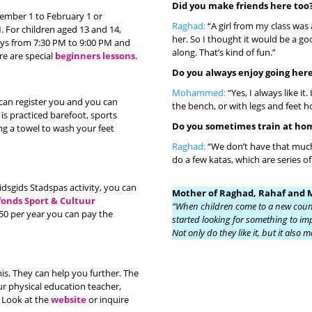
Did you make friends here too
tember 1 to February 1 or
Raghad:
“A girl from my class was 
 For children aged 13 and 14,
her. So I thought it would be a go
ys from 7:30 PM to 9:00 PM and
along. That’s kind of fun.”
e are special
beginners lessons
.
Do you always enjoy going her
Mohammed:
“Yes, I always like i
 can register you and you can
the bench, or with legs and feet ho
is practiced barefoot, sports
Do you sometimes train at ho
ring a towel to wash your feet
Raghad:
“We don’t have that muc
do a few katas, which are series 
Kidsgids Stadspas activity, you can
Mother of Raghad, Rahaf an
fonds Sport & Cultuur
“When children come to a new countr
50 per year you can pay the
started looking for something to im
Not only do they like it, but it als
is. They can help you further. The
r physical education teacher,
. Look at the
website
or inquire