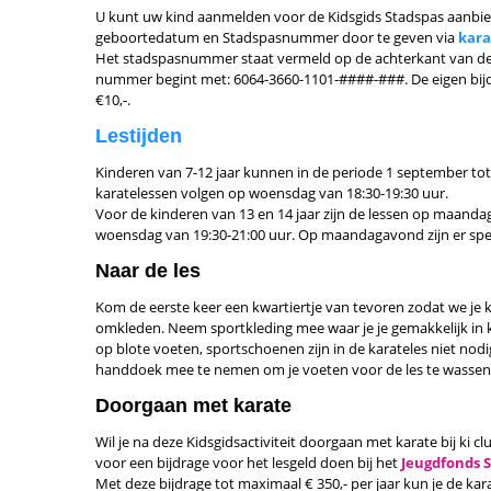
U kunt uw kind aanmelden voor de Kidsgids Stadspas aanbi
geboortedatum en Stadspasnummer door te geven via
kara
Het stadspasnummer staat vermeld op de achterkant van de pa
nummer begint met: 6064-3660-1101-####-###. De eigen bijd
€10,-.
Lestijden
Kinderen van 7-12 jaar kunnen in de periode 1 september tot 1 
karatelessen volgen op woensdag van 18:30-19:30 uur.
Voor de kinderen van 13 en 14 jaar zijn de lessen op maandag
woensdag van 19:30-21:00 uur. Op maandagavond zijn er spe
Naar de les
Kom de eerste keer een kwartiertje van tevoren zodat we je k
omkleden. Neem sportkleding mee waar je je gemakkelijk in 
op blote voeten, sportschoenen zijn in de karateles niet nod
handdoek mee te nemen om je voeten voor de les te wassen, 
Doorgaan met karate
Wil je na deze Kidsgidsactiviteit doorgaan met karate bij ki c
voor een bijdrage voor het lesgeld doen bij het
Jeugdfonds 
Met deze bijdrage tot maximaal € 350,- per jaar kun je de kar