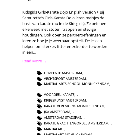
Kidsgids Girls-Karate Dojo English version > Bij
Samurette’s Girls-Karate Dojo leren meisjes de
basis van karate (nu in de Kidsgids). Ze oefenen
elke week met stoten, trappen en stevige
houdingen. Ook doen ze partneroefeningen en
leren ze hoe je je weerbaar opstelt. De lessen
helpen om sterker, fitter en zekerder te worden –
in een…
Read More →
GEMEENTE AMSTERDAM
,
VECHTSPORT AMSTERDAM
,
MARTIAL ARTS SCHOOL MONNICKENDAM
,
VOORDEEL KARATE
,
KRIJGSKUNST AMSTERDAM
,
KARATE VERENIGING MONNICKENDAM
,
JKA AMSTERDAM
,
AMSTERDAM STADSPAS
,
KARATE GRACHTENGORDEL AMSTERDAM
,
MARTIALART
,
MARTIALART MONNICKENDAM
,