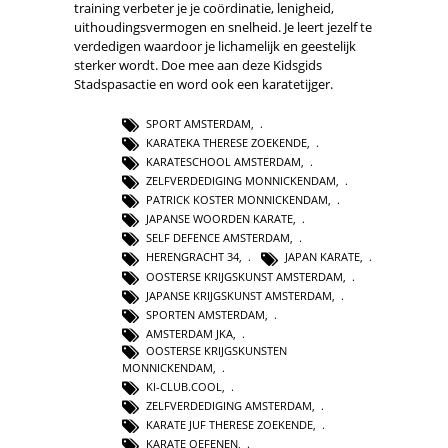
training verbeter je je coördinatie, lenigheid,
uithoudingsvermogen en snelheid. Je leert jezelf te
verdedigen waardoor je lichamelijk en geestelijk
sterker wordt. Doe mee aan deze Kidsgids
Stadspasactie en word ook een karatetijger.
SPORT AMSTERDAM
,
KARATEKA THERESE ZOEKENDE
,
KARATESCHOOL AMSTERDAM
,
ZELFVERDEDIGING MONNICKENDAM
,
PATRICK KOSTER MONNICKENDAM
,
JAPANSE WOORDEN KARATE
,
SELF DEFENCE AMSTERDAM
,
HERENGRACHT 34
,
JAPAN KARATE
,
OOSTERSE KRIJGSKUNST AMSTERDAM
,
JAPANSE KRIJGSKUNST AMSTERDAM
,
SPORTEN AMSTERDAM
,
AMSTERDAM JKA
,
OOSTERSE KRIJGSKUNSTEN
MONNICKENDAM
,
KI-CLUB.COOL
,
ZELFVERDEDIGING AMSTERDAM
,
KARATE JUF THERESE ZOEKENDE
,
KARATE OEFENEN
,