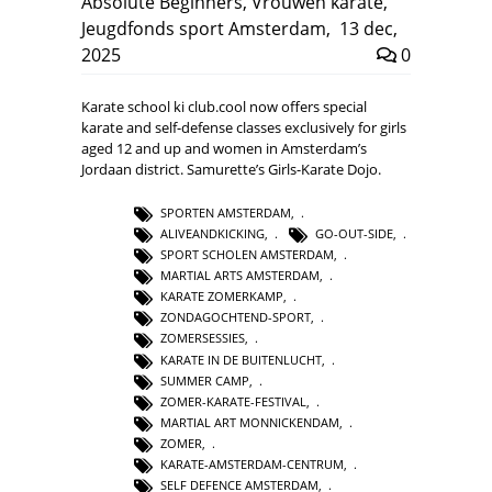
Absolute Beginners
,
Vrouwen karate
,
Jeugdfonds sport Amsterdam
,
13 dec,
2025
0
Karate school ki club.cool now offers special
karate and self-defense classes exclusively for girls
aged 12 and up and women in Amsterdam’s
Jordaan district. Samurette’s Girls-Karate Dojo.
SPORTEN AMSTERDAM
,
ALIVEANDKICKING
,
GO-OUT-SIDE
,
SPORT SCHOLEN AMSTERDAM
,
MARTIAL ARTS AMSTERDAM
,
KARATE ZOMERKAMP
,
ZONDAGOCHTEND-SPORT
,
ZOMERSESSIES
,
KARATE IN DE BUITENLUCHT
,
SUMMER CAMP
,
ZOMER-KARATE-FESTIVAL
,
MARTIAL ART MONNICKENDAM
,
ZOMER
,
KARATE-AMSTERDAM-CENTRUM
,
SELF DEFENCE AMSTERDAM
,