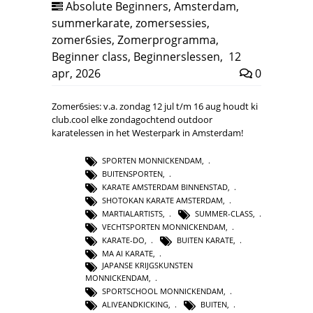
Absolute Beginners
,
Amsterdam
,
summerkarate
,
zomersessies
,
zomer6sies
,
Zomerprogramma
,
Beginner class
,
Beginnerslessen
,
12
apr, 2026
0
Zomer6sies: v.a. zondag 12 jul t/m 16 aug houdt ki
club.cool elke zondagochtend outdoor
karatelessen in het Westerpark in Amsterdam!
SPORTEN MONNICKENDAM
,
BUITENSPORTEN
,
KARATE AMSTERDAM BINNENSTAD
,
SHOTOKAN KARATE AMSTERDAM
,
MARTIALARTISTS
,
SUMMER-CLASS
,
VECHTSPORTEN MONNICKENDAM
,
KARATE-DO
,
BUITEN KARATE
,
MA AI KARATE
,
JAPANSE KRIJGSKUNSTEN
MONNICKENDAM
,
SPORTSCHOOL MONNICKENDAM
,
ALIVEANDKICKING
,
BUITEN
,