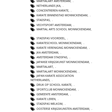
MARTIALART AMSTERDAM
,
NETHERLANDS JKA
,
CONCENTREREN KARATE
,
KARATE BINNENSTAD MONNICKENDAM
,
STADSPAS
,
VECHTSPORT AMSTERDAM
,
MARTIAL ARTS SCHOOL MONNICKENDAM
,
STADSPAS VOORDEEL
,
KARATESCHOOL MONNICKENDAM
,
KARATE VERENIGING MONNICKENDAM
,
JKA AMSTERDAM
,
AMSTERDAM STADSPAS
,
JAPANSE KRIJGSKUNST MONNICKENDAM
,
MARTIALART
,
MARTIALART MONNICKENDAM
,
JAPAN KARATE ASSOCIATION
NETHERLANDS
,
DRUK OP SCHOOL KARATE
,
SPORTCLUB MONNICKENDAM
,
GEMEENTE AMSTERDAM
,
KARATE LEREN
,
STADSPAS WELKOM
,
OOSTERSE KRIJGSKUNSTEN AMSTERDAM
,