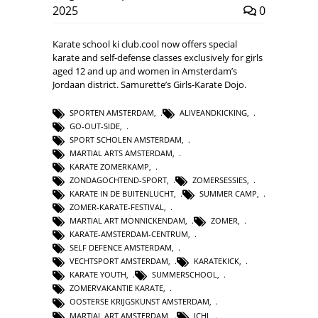
2025
0
Karate school ki club.cool now offers special
karate and self-defense classes exclusively for girls
aged 12 and up and women in Amsterdam’s
Jordaan district. Samurette’s Girls-Karate Dojo.
SPORTEN AMSTERDAM
,
ALIVEANDKICKING
,
GO-OUT-SIDE
,
SPORT SCHOLEN AMSTERDAM
,
MARTIAL ARTS AMSTERDAM
,
KARATE ZOMERKAMP
,
ZONDAGOCHTEND-SPORT
,
ZOMERSESSIES
,
KARATE IN DE BUITENLUCHT
,
SUMMER CAMP
,
ZOMER-KARATE-FESTIVAL
,
MARTIAL ART MONNICKENDAM
,
ZOMER
,
KARATE-AMSTERDAM-CENTRUM
,
SELF DEFENCE AMSTERDAM
,
VECHTSPORT AMSTERDAM
,
KARATEKICK
,
KARATE YOUTH
,
SUMMERSCHOOL
,
ZOMERVAKANTIE KARATE
,
OOSTERSE KRIJGSKUNST AMSTERDAM
,
MARTIAL ART AMSTERDAM
,
ICHI
,