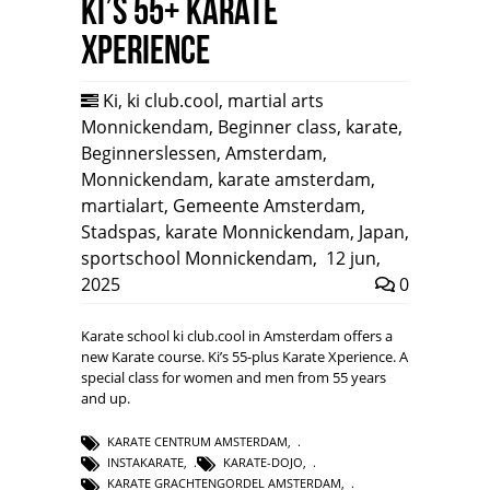
Ki’s 55+ Karate
Xperience
Ki
,
ki club.cool
,
martial arts
Monnickendam
,
Beginner class
,
karate
,
Beginnerslessen
,
Amsterdam
,
Monnickendam
,
karate amsterdam
,
martialart
,
Gemeente Amsterdam
,
Stadspas
,
karate Monnickendam
,
Japan
,
sportschool Monnickendam
,
12 jun,
2025
0
Karate school ki club.cool in Amsterdam offers a
new Karate course. Ki’s 55-plus Karate Xperience. A
special class for women and men from 55 years
and up.
KARATE CENTRUM AMSTERDAM
,
INSTAKARATE
,
KARATE-DOJO
,
KARATE GRACHTENGORDEL AMSTERDAM
,