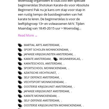
woensdag organiseert ki club.cool een speciale
beginnersklas Shotokan Karate-do voor Absolute
Beginners! Pak nu je kans om stap voor stap in
een rustig tempo de basisbeginselen van het
karate te leren. De beginnersklas is voor de
leeftijdsgroep 13+ en volwassenen M/V. Tijden
Maandag van 18:45-20:15 uur > Woensdag…
Read More →
MARTIAL ARTS AMSTERDAM
,
SPORT SCHOLEN MONNICKENDAM
,
JAPANSE KRIJGSKUNSTEN AMSTERDAM
,
KARATE AMSTERDAM
,
BEGINNERSKLAS
,
KARATESCHOOL AMSTERDAM
,
SPORTSCHOOL MONNICKENDAM
,
AZIATISCHE-VECHTKUNST
,
SELF DEFENCE AMSTERDAM
,
VECHTSPORT MONNICKENDAM
,
OOSTERSE KRIJGSKUNST AMSTERDAM
,
JAPANSE KRIJGSKUNST AMSTERDAM
,
KARATE MONNICKENDAM
,
SELF-DEFENSE-AMSTERDAM
,
OOSTERSE KRIJGSKUNSTEN MONNICKENDAM
,