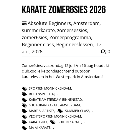
Karate Zomer6sies 2026
Absolute Beginners
,
Amsterdam
,
summerkarate
,
zomersessies
,
zomer6sies
,
Zomerprogramma
,
Beginner class
,
Beginnerslessen
,
12
apr, 2026
0
Zomer6sies: v.a. zondag 12 jul t/m 16 aug houdt ki
club.cool elke zondagochtend outdoor
karatelessen in het Westerpark in Amsterdam!
SPORTEN MONNICKENDAM
,
BUITENSPORTEN
,
KARATE AMSTERDAM BINNENSTAD
,
SHOTOKAN KARATE AMSTERDAM
,
MARTIALARTISTS
,
SUMMER-CLASS
,
VECHTSPORTEN MONNICKENDAM
,
KARATE-DO
,
BUITEN KARATE
,
MA AI KARATE
,