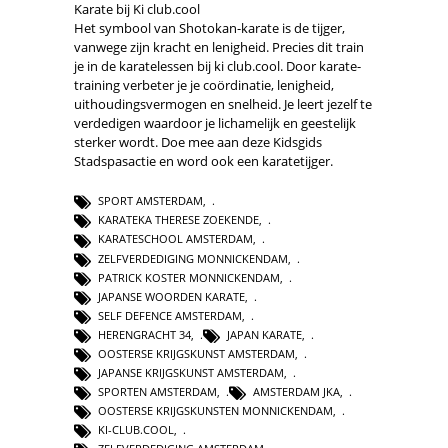
Karate bij Ki club.cool
Het symbool van Shotokan-karate is de tijger,
vanwege zijn kracht en lenigheid. Precies dit train
je in de karatelessen bij ki club.cool. Door karate-
training verbeter je je coördinatie, lenigheid,
uithoudingsvermogen en snelheid. Je leert jezelf te
verdedigen waardoor je lichamelijk en geestelijk
sterker wordt. Doe mee aan deze Kidsgids
Stadspasactie en word ook een karatetijger.
SPORT AMSTERDAM
,
KARATEKA THERESE ZOEKENDE
,
KARATESCHOOL AMSTERDAM
,
ZELFVERDEDIGING MONNICKENDAM
,
PATRICK KOSTER MONNICKENDAM
,
JAPANSE WOORDEN KARATE
,
SELF DEFENCE AMSTERDAM
,
HERENGRACHT 34
,
JAPAN KARATE
,
OOSTERSE KRIJGSKUNST AMSTERDAM
,
JAPANSE KRIJGSKUNST AMSTERDAM
,
SPORTEN AMSTERDAM
,
AMSTERDAM JKA
,
OOSTERSE KRIJGSKUNSTEN MONNICKENDAM
,
KI-CLUB.COOL
,