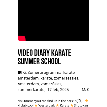
Video Diary Karate
Summer School
Ki
,
Zomerprogramma
,
karate
amsterdam
,
karate
,
zomersessies
,
Amsterdam
,
zomer6sies
,
summerkarate
,
17 feb, 2025
0
“In Summer you can find us in the park” ٩(͡๏̯͡๏)۶
ki club.cool
Westerpark
Karate
Shotokan