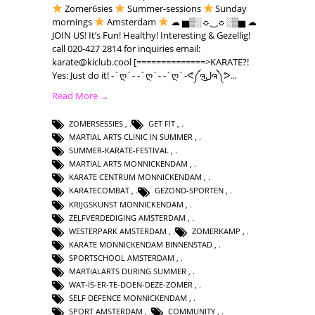
Zomer6sies
Summer-sessions
Sunday
mornings
Amsterdam
☁ ▅▒░☼‿☼░▒▅ ☁
JOIN US! It’s Fun! Healthy! Interesting & Gezellig!
call 020-427 2814 for inquiries email:
karate@kiclub.cool
[==============>KARATE?!
Yes: Just do it! -`ღ´- -`ღ´- -`ღ´-ᕙ༼ຈل͜ຈ༽ᕗ…
Read More →
ZOMERSESSIES
,
GET FIT
,
MARTIAL ARTS CLINIC IN SUMMER
,
SUMMER-KARATE-FESTIVAL
,
MARTIAL ARTS MONNICKENDAM
,
KARATE CENTRUM MONNICKENDAM
,
KARATECOMBAT
,
GEZOND-SPORTEN
,
KRIJGSKUNST MONNICKENDAM
,
ZELFVERDEDIGING AMSTERDAM
,
WESTERPARK AMSTERDAM
,
ZOMERKAMP
,
KARATE MONNICKENDAM BINNENSTAD
,
SPORTSCHOOL AMSTERDAM
,
MARTIALARTS DURING SUMMER
,
WAT-IS-ER-TE-DOEN-DEZE-ZOMER
,
SELF DEFENCE MONNICKENDAM
,
SPORT AMSTERDAM
,
COMMUNITY
,