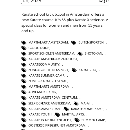
jun, 2025
0
Karate school ki club.cool in Amsterdam offers a
new Karate course. Ki’s 55-plus Karate Xperience. A
special class for women and men from 55 years
and up.
MARTIALART AMSTERDAM
,
BUITENSPORTEN
,
GO-OUT-SIDE
,
SPORT SCHOLEN AMSTERDAM
,
SHOTOKAN
,
KARATE AMSTERDAM ZUIDOOST
,
KARATECOMMUNITY
,
ZONDAGOCHTEND-SPORT
,
KARATE-DO
,
KARATE SUMMER CAMP
,
ZOMER-KARATE-FESTIVAL
,
MARTIALARTS AMSTERDAM
,
ALIVEANDKICKING
,
KARATE-AMSTERDAM-CENTRUM
,
SELF DEFENCE AMSTERDAM
,
MA-AI
,
KARATE-AMSTERDAM
,
KARATE ZOMERKAMP
,
KARATE YOUTH
,
MARTIAL ARTS
,
KARATE IN DE BUITENLUCHT
,
SUMMER CAMP
,
OOSTERSE KRIJGSKUNST AMSTERDAM
,