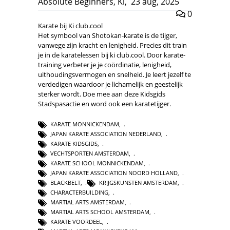
Absolute Beginners
,
Ki
,
23 aug, 2025
0
Karate bij Ki club.cool
Het symbool van Shotokan-karate is de tijger,
vanwege zijn kracht en lenigheid. Precies dit train
je in de karatelessen bij ki club.cool. Door karate-
training verbeter je je coördinatie, lenigheid,
uithoudingsvermogen en snelheid. Je leert jezelf te
verdedigen waardoor je lichamelijk en geestelijk
sterker wordt. Doe mee aan deze Kidsgids
Stadspasactie en word ook een karatetijger.
KARATE MONNICKENDAM
,
JAPAN KARATE ASSOCIATION NEDERLAND
,
KARATE KIDSGIDS
,
VECHTSPORTEN AMSTERDAM
,
KARATE SCHOOL MONNICKENDAM
,
JAPAN KARATE ASSOCIATION NOORD HOLLAND
,
BLACKBELT
,
KRIJGSKUNSTEN AMSTERDAM
,
CHARACTERBUILDING
,
MARTIAL ARTS AMSTERDAM
,
MARTIAL ARTS SCHOOL AMSTERDAM
,
KARATE VOORDEEL
,