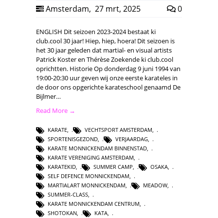
Amsterdam
,
27 mrt, 2025
0
ENGLISH Dit seizoen 2023-2024 bestaat ki
club.cool 30 jaar! Hiep, hiep, hoera! Dit seizoen is
het 30 jaar geleden dat martial- en visual artists
Patrick Koster en Thérèse Zoekende ki club.cool
oprichtten. Historie Op donderdag 9 juni 1994 van
19:00-20:30 uur geven wij onze eerste karateles in
de door ons opgerichte karateschool genaamd De
Bijlmer…
Read More →
KARATE
,
VECHTSPORT AMSTERDAM
,
SPORTENISGEZOND
,
VERJAARDAG
,
KARATE MONNICKENDAM BINNENSTAD
,
KARATE VERENIGING AMSTERDAM
,
KARATEKID
,
SUMMER CAMP
,
OSAKA
,
SELF DEFENCE MONNICKENDAM
,
MARTIALART MONNICKENDAM
,
MEADOW
,
SUMMER-CLASS
,
KARATE MONNICKENDAM CENTRUM
,
SHOTOKAN
,
KATA
,