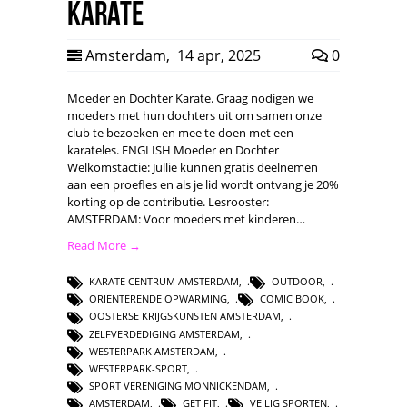
Karate
Amsterdam
,
14 apr, 2025
0
Moeder en Dochter Karate. Graag nodigen we
moeders met hun dochters uit om samen onze
club te bezoeken en mee te doen met een
karateles. ENGLISH Moeder en Dochter
Welkomstactie: Jullie kunnen gratis deelnemen
aan een proefles en als je lid wordt ontvang je 20%
korting op de contributie. Lesrooster:
AMSTERDAM: Voor moeders met kinderen…
Read More →
KARATE CENTRUM AMSTERDAM
,
OUTDOOR
,
ORIENTERENDE OPWARMING
,
COMIC BOOK
,
OOSTERSE KRIJGSKUNSTEN AMSTERDAM
,
ZELFVERDEDIGING AMSTERDAM
,
WESTERPARK AMSTERDAM
,
WESTERPARK-SPORT
,
SPORT VERENIGING MONNICKENDAM
,
AMSTERDAM
,
GET FIT
,
VEILIG SPORTEN
,