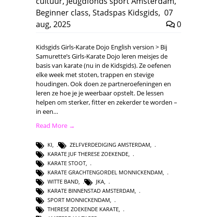
cultuur
,
Jeugdfonds sport Amsterdam
,
Beginner class
,
Stadspas Kidsgids
,
07
aug, 2025
0
Kidsgids Girls-Karate Dojo English version > Bij
Samurette’s Girls-Karate Dojo leren meisjes de
basis van karate (nu in de Kidsgids). Ze oefenen
elke week met stoten, trappen en stevige
houdingen. Ook doen ze partneroefeningen en
leren ze hoe je je weerbaar opstelt. De lessen
helpen om sterker, fitter en zekerder te worden –
in een…
Read More →
KI
,
ZELFVERDEDIGING AMSTERDAM
,
KARATE JUF THERESE ZOEKENDE
,
KARATE STOOT
,
KARATE GRACHTENGORDEL MONNICKENDAM
,
WITTE BAND
,
JKA
,
KARATE BINNENSTAD AMSTERDAM
,
SPORT MONNICKENDAM
,
THERESE ZOEKENDE KARATE
,