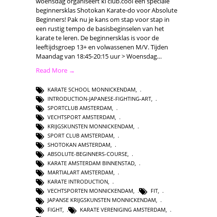
woensdag organiseert ki club.cool een speciale
beginnersklas Shotokan Karate-do voor Absolute
Beginners! Pak nu je kans om stap voor stap in
een rustig tempo de basisbeginselen van het
karate te leren. De beginnersklas is voor de
leeftijdsgroep 13+ en volwassenen M/V. Tijden
Maandag van 18:45-20:15 uur > Woensdag…
Read More →
KARATE SCHOOL MONNICKENDAM
,
INTRODUCTION-JAPANESE-FIGHTING-ART
,
SPORTCLUB AMSTERDAM
,
VECHTSPORT AMSTERDAM
,
KRIJGSKUNSTEN MONNICKENDAM
,
SPORT CLUB AMSTERDAM
,
SHOTOKAN AMSTERDAM
,
ABSOLUTE-BEGINNERS-COURSE
,
KARATE AMSTERDAM BINNENSTAD
,
MARTIALART AMSTERDAM
,
KARATE INTRODUCTION
,
VECHTSPORTEN MONNICKENDAM
,
FIT
,
JAPANSE KRIJGSKUNSTEN MONNICKENDAM
,
FIGHT
,
KARATE VERENIGING AMSTERDAM
,