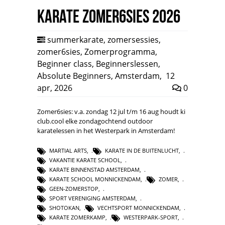
Karate Zomer6sies 2026
summerkarate
,
zomersessies
,
zomer6sies
,
Zomerprogramma
,
Beginner class
,
Beginnerslessen
,
Absolute Beginners
,
Amsterdam
,
12
apr, 2026
0
Zomer6sies: v.a. zondag 12 jul t/m 16 aug houdt ki
club.cool elke zondagochtend outdoor
karatelessen in het Westerpark in Amsterdam!
MARTIAL ARTS
,
KARATE IN DE BUITENLUCHT
,
VAKANTIE KARATE SCHOOL
,
KARATE BINNENSTAD AMSTERDAM
,
KARATE SCHOOL MONNICKENDAM
,
ZOMER
,
GEEN-ZOMERSTOP
,
SPORT VERENIGING AMSTERDAM
,
SHOTOKAN
,
VECHTSPORT MONNICKENDAM
,
KARATE ZOMERKAMP
,
WESTERPARK-SPORT
,