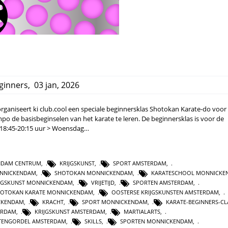
ginners
,
03 jan, 2026
ganiseert ki club.cool een speciale beginnersklas Shotokan Karate-do voor
mpo de basisbeginselen van het karate te leren. De beginnersklas is voor de
 18:45-20:15 uur > Woensdag…
NDAM CENTRUM
,
KRIJGSKUNST
,
SPORT AMSTERDAM
,
ONNICKENDAM
,
SHOTOKAN MONNICKENDAM
,
KARATESCHOOL MONNICKE
IJGSKUNST MONNICKENDAM
,
VRIJETIJD
,
SPORTEN AMSTERDAM
,
HOTOKAN KARATE MONNICKENDAM
,
OOSTERSE KRIJGSKUNSTEN AMSTERDAM
,
CKENDAM
,
KRACHT
,
SPORT MONNICKENDAM
,
KARATE-BEGINNERS-CL
ERDAM
,
KRIJGSKUNST AMSTERDAM
,
MARTIALARTS
,
TENGORDEL AMSTERDAM
,
SKILLS
,
SPORTEN MONNICKENDAM
,