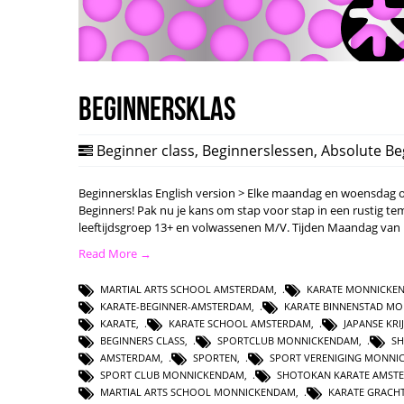
Beginnersklas
Beginner class
,
Beginnerslessen
,
Absolute Be
Beginnersklas English version > Elke maandag en woensdag or
Beginners! Pak nu je kans om stap voor stap in een rustig te
leeftijdsgroep 13+ en volwassenen M/V. Tijden Maandag van
Read More →
MARTIAL ARTS SCHOOL AMSTERDAM
,
KARATE MONNICKE
KARATE-BEGINNER-AMSTERDAM
,
KARATE BINNENSTAD M
KARATE
,
KARATE SCHOOL AMSTERDAM
,
JAPANSE KR
BEGINNERS CLASS
,
SPORTCLUB MONNICKENDAM
,
S
AMSTERDAM
,
SPORTEN
,
SPORT VERENIGING MONNI
SPORT CLUB MONNICKENDAM
,
SHOTOKAN KARATE AMST
MARTIAL ARTS SCHOOL MONNICKENDAM
,
KARATE GRACH