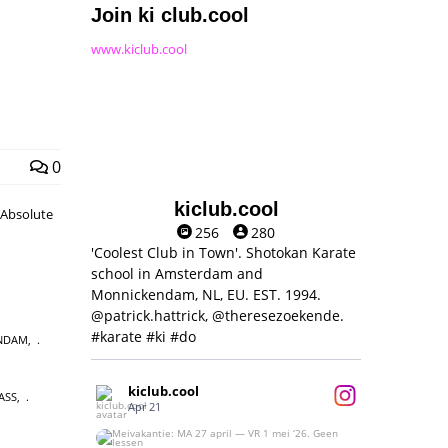
Join ki club.cool
www.kiclub.cool
0
kiclub.cool
 Absolute
256
280
'Coolest Club in Town'. Shotokan Karate
school in Amsterdam and
Monnickendam, NL, EU. EST. 1994.
@patrick.hattrick, @theresezoekende.
#karate #ki #do
NDAM
,
kiclub.cool
ASS
,
Apr 21
Meivakantie: MA 27 april — VR 1 mei ‘26.