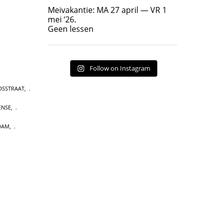
Geen lessen
Meivakantie: MA 27 april — VR 1
17
7
mei ‘26.
Geen lessen
Follow on Instagram
DSSTRAAT
,
ENSE
,
DAM
,