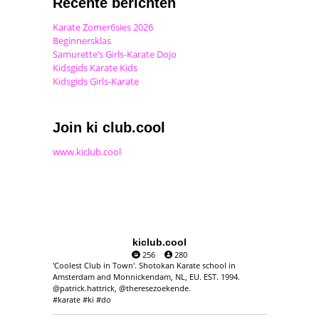
Recente berichten
Karate Zomer6sies 2026
Beginnersklas
Samurette’s Girls-Karate Dojo
Kidsgids Karate Kids
Kidsgids Girls-Karate
Join ki club.cool
www.kiclub.cool
kiclub.cool
256
280
'Coolest Club in Town'. Shotokan Karate school in
Amsterdam and Monnickendam, NL, EU. EST. 1994.
@patrick.hattrick, @theresezoekende.
#karate #ki #do