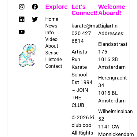
Explore
Let's
Welcome
Connect!
Aboard!
Home
karate@martialart.nl
Dojo
News
Info
020 427
Addresses:
Video
6814
Elandsstraat
About
Artists
175
Sensei
Run
1016 SB
Historie
Contact
Karate
Amsterdam
School
Herengracht
Est 1994
34
~ JOIN
1015 BL
THE
Amsterdam
CLUB!
Wilhelminalaan
© 2026 ki
52
club.cool
1141 CW
All Rights
Monnickendam