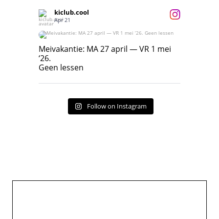
kiclub.cool
Apr 21
Meivakantie: MA 27 april — VR 1 mei ‘26.
Geen lessen
Meivakantie: MA 27 april — VR 1 mei
‘26.
17
7
Geen lessen
Follow on Instagram