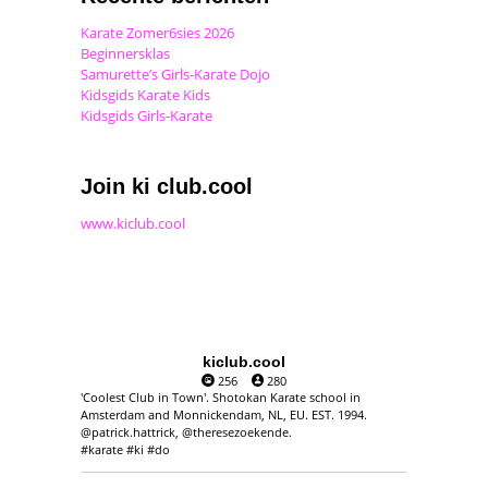
Karate Zomer6sies 2026
Beginnersklas
Samurette’s Girls-Karate Dojo
Kidsgids Karate Kids
Kidsgids Girls-Karate
Join ki club.cool
www.kiclub.cool
kiclub.cool
256
280
'Coolest Club in Town'. Shotokan Karate school in
Amsterdam and Monnickendam, NL, EU. EST. 1994.
@patrick.hattrick, @theresezoekende.
#karate #ki #do