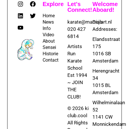
Explore
Let's
Welcome
Connect!
Aboard!
Home
karate@martialart.nl
Dojo
News
Info
020 427
Addresses:
Video
6814
Elandsstraat
About
Artists
175
Sensei
Run
1016 SB
Historie
Contact
Karate
Amsterdam
School
Herengracht
Est 1994
34
~ JOIN
1015 BL
THE
Amsterdam
CLUB!
Wilhelminalaan
© 2026 ki
52
club.cool
1141 CW
All Rights
Monnickendam