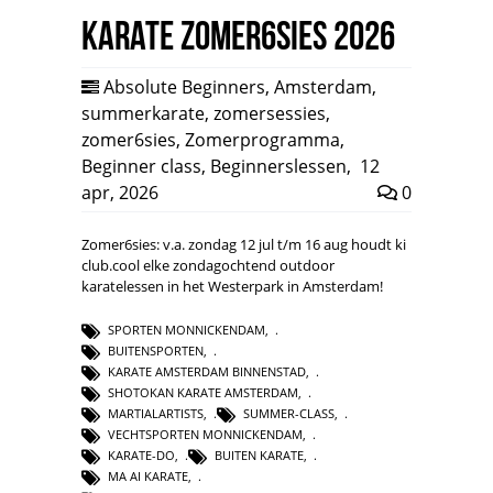
Karate Zomer6sies 2026
Absolute Beginners
,
Amsterdam
,
summerkarate
,
zomersessies
,
zomer6sies
,
Zomerprogramma
,
Beginner class
,
Beginnerslessen
,
12
apr, 2026
0
Zomer6sies: v.a. zondag 12 jul t/m 16 aug houdt ki
club.cool elke zondagochtend outdoor
karatelessen in het Westerpark in Amsterdam!
SPORTEN MONNICKENDAM
,
BUITENSPORTEN
,
KARATE AMSTERDAM BINNENSTAD
,
SHOTOKAN KARATE AMSTERDAM
,
MARTIALARTISTS
,
SUMMER-CLASS
,
VECHTSPORTEN MONNICKENDAM
,
KARATE-DO
,
BUITEN KARATE
,
MA AI KARATE
,