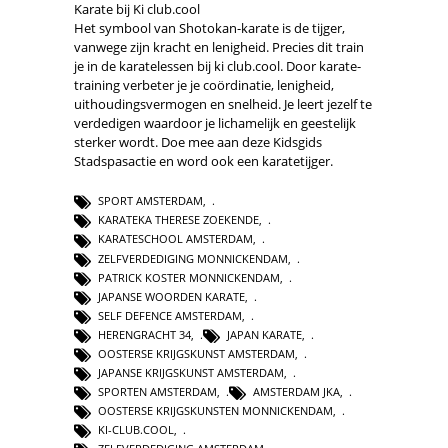
Karate bij Ki club.cool
Het symbool van Shotokan-karate is de tijger,
vanwege zijn kracht en lenigheid. Precies dit train
je in de karatelessen bij ki club.cool. Door karate-
training verbeter je je coördinatie, lenigheid,
uithoudingsvermogen en snelheid. Je leert jezelf te
verdedigen waardoor je lichamelijk en geestelijk
sterker wordt. Doe mee aan deze Kidsgids
Stadspasactie en word ook een karatetijger.
SPORT AMSTERDAM
,
KARATEKA THERESE ZOEKENDE
,
KARATESCHOOL AMSTERDAM
,
ZELFVERDEDIGING MONNICKENDAM
,
PATRICK KOSTER MONNICKENDAM
,
JAPANSE WOORDEN KARATE
,
SELF DEFENCE AMSTERDAM
,
HERENGRACHT 34
,
JAPAN KARATE
,
OOSTERSE KRIJGSKUNST AMSTERDAM
,
JAPANSE KRIJGSKUNST AMSTERDAM
,
SPORTEN AMSTERDAM
,
AMSTERDAM JKA
,
OOSTERSE KRIJGSKUNSTEN MONNICKENDAM
,
KI-CLUB.COOL
,