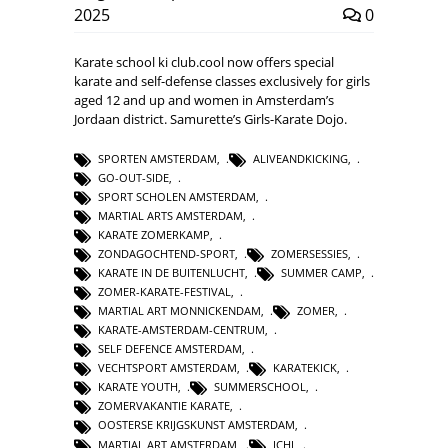
2025
0
Karate school ki club.cool now offers special
karate and self-defense classes exclusively for girls
aged 12 and up and women in Amsterdam’s
Jordaan district. Samurette’s Girls-Karate Dojo.
SPORTEN AMSTERDAM
,
ALIVEANDKICKING
,
GO-OUT-SIDE
,
SPORT SCHOLEN AMSTERDAM
,
MARTIAL ARTS AMSTERDAM
,
KARATE ZOMERKAMP
,
ZONDAGOCHTEND-SPORT
,
ZOMERSESSIES
,
KARATE IN DE BUITENLUCHT
,
SUMMER CAMP
,
ZOMER-KARATE-FESTIVAL
,
MARTIAL ART MONNICKENDAM
,
ZOMER
,
KARATE-AMSTERDAM-CENTRUM
,
SELF DEFENCE AMSTERDAM
,
VECHTSPORT AMSTERDAM
,
KARATEKICK
,
KARATE YOUTH
,
SUMMERSCHOOL
,
ZOMERVAKANTIE KARATE
,
OOSTERSE KRIJGSKUNST AMSTERDAM
,
MARTIAL ART AMSTERDAM
,
ICHI
,