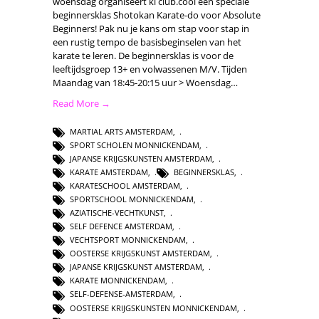
woensdag organiseert ki club.cool een speciale
beginnersklas Shotokan Karate-do voor Absolute
Beginners! Pak nu je kans om stap voor stap in
een rustig tempo de basisbeginselen van het
karate te leren. De beginnersklas is voor de
leeftijdsgroep 13+ en volwassenen M/V. Tijden
Maandag van 18:45-20:15 uur > Woensdag…
Read More →
MARTIAL ARTS AMSTERDAM
,
SPORT SCHOLEN MONNICKENDAM
,
JAPANSE KRIJGSKUNSTEN AMSTERDAM
,
KARATE AMSTERDAM
,
BEGINNERSKLAS
,
KARATESCHOOL AMSTERDAM
,
SPORTSCHOOL MONNICKENDAM
,
AZIATISCHE-VECHTKUNST
,
SELF DEFENCE AMSTERDAM
,
VECHTSPORT MONNICKENDAM
,
OOSTERSE KRIJGSKUNST AMSTERDAM
,
JAPANSE KRIJGSKUNST AMSTERDAM
,
KARATE MONNICKENDAM
,
SELF-DEFENSE-AMSTERDAM
,
OOSTERSE KRIJGSKUNSTEN MONNICKENDAM
,