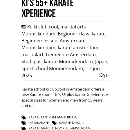
Ki’s 55+ Karate
Xperience
Ki
,
ki club.cool
,
martial arts
Monnickendam
,
Beginner class
,
karate
,
Beginnerslessen
,
Amsterdam
,
Monnickendam
,
karate amsterdam
,
martialart
,
Gemeente Amsterdam
,
Stadspas
,
karate Monnickendam
,
Japan
,
sportschool Monnickendam
,
12 jun,
2025
0
Karate school ki club.cool in Amsterdam offers a
new Karate course. Ki’s 55-plus Karate Xperience. A
special class for women and men from 55 years
and up.
KARATE CENTRUM AMSTERDAM
,
INSTAKARATE
,
KARATE-DOJO
,
KARATE GRACHTENGORDEL AMSTERDAM
,