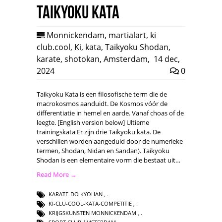
Taikyoku Kata
Monnickendam
,
martialart
,
ki
club.cool
,
Ki
,
kata
,
Taikyoku Shodan
,
karate
,
shotokan
,
Amsterdam
,
14 dec,
2024
0
Taikyoku Kata is een filosofische term die de
macrokosmos aanduidt. De Kosmos vóór de
differentiatie in hemel en aarde. Vanaf choas of de
leegte. [English version below] Ultieme
trainingskata Er zijn drie Taikyoku kata. De
verschillen worden aangeduid door de numerieke
termen, Shodan, Nidan en Sandan). Taikyoku
Shodan is een elementaire vorm die bestaat uit…
Read More →
KARATE-DO KYOHAN
,
KI-CLU-COOL-KATA-COMPETITIE
,
KRIJGSKUNSTEN MONNICKENDAM
,