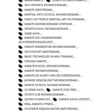
BARAI-KARATE
,
ZENKUTSU-DACHI-KARATE
,
SELF DEFENCE MONNICKENDAM
,
KARATE AMSTERDAM
,
MARTIAL ARTS SCHOOL MONNICKENDAM
,
SHAO-LIN-TEMPLE MARTIAL-ART-IN-OKINAWA
,
KARATE MONNICKENDAM CENTRUM
,
SPORTSCHOOL MONNICKENDAM
,
YAME-KATA
,
KARATE-DO-ONGEWAPENDE-
ZELFVERDEDIGINGSKUNST
,
KARATE BINNENSTAD MONNICKENDAM
,
VECHTSPORT AMSTERDAM
,
BASIC-TECHNIQUES-IN-ANY-TRAINING
,
STRONG-KARATE
,
KARATESCHOOL MONNICKENDAM
,
KARATE MONNICKENDAM
,
KARATE-DE-KUNST-VAN-ZELFVERDEDIGING
,
JAPANSE KRIJGSKUNST MONNICKENDAM
,
KARATE SCHOOL MONNICKENDAM
,
ULTIEME-KATA
,
KARATE-FOR-FREE
,
SPORTCLUB MONNICKENDAM
,
GICHIN FUNAKOSHI
,
KARATE-KATA-CONTEST
,
REAL-KARATE-FITNESS
,
OOSTERSE KRIJGSKUNSTEN AMSTERDAM
,