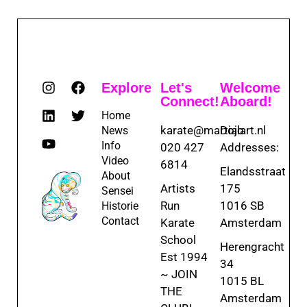
Explore
Let's
Welcome
Connect!
Aboard!
Home
karate@martialart.nl
Dojo
News
Info
020 427
Addresses:
Video
6814
Elandsstraat
About
Artists
175
Sensei
Run
1016 SB
Historie
Contact
Karate
Amsterdam
School
Herengracht
Est 1994
34
~ JOIN
1015 BL
THE
Amsterdam