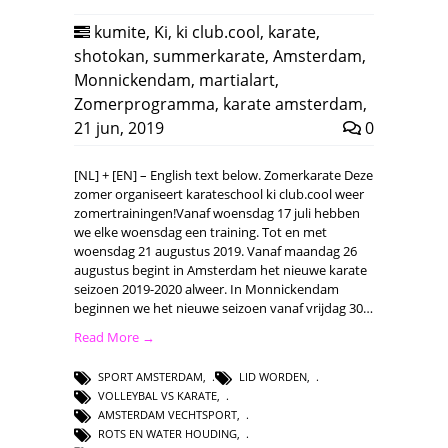
kumite
,
Ki
,
ki club.cool
,
karate
,
shotokan
,
summerkarate
,
Amsterdam
,
Monnickendam
,
martialart
,
Zomerprogramma
,
karate amsterdam
,
21 jun, 2019
0
[NL] + [EN] – English text below. Zomerkarate Deze
zomer organiseert karateschool ki club.cool weer
zomertrainingen!Vanaf woensdag 17 juli hebben
we elke woensdag een training. Tot en met
woensdag 21 augustus 2019. Vanaf maandag 26
augustus begint in Amsterdam het nieuwe karate
seizoen 2019-2020 alweer. In Monnickendam
beginnen we het nieuwe seizoen vanaf vrijdag 30…
Read More →
SPORT AMSTERDAM
,
LID WORDEN
,
VOLLEYBAL VS KARATE
,
AMSTERDAM VECHTSPORT
,
ROTS EN WATER HOUDING
,