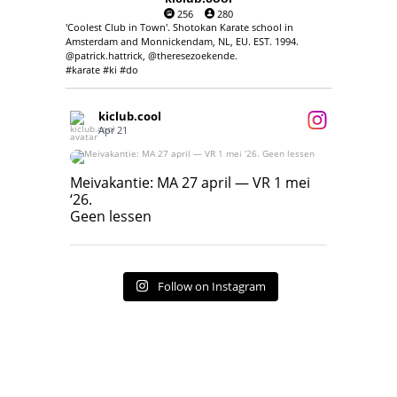
256
280
'Coolest Club in Town'. Shotokan Karate school in
Amsterdam and Monnickendam, NL, EU. EST. 1994.
@patrick.hattrick, @theresezoekende.
#karate #ki #do
kiclub.cool
Apr 21
Meivakantie: MA 27 april — VR 1 mei ‘26.
Geen lessen
Meivakantie: MA 27 april — VR 1 mei
‘26.
17
7
Geen lessen
Follow on Instagram