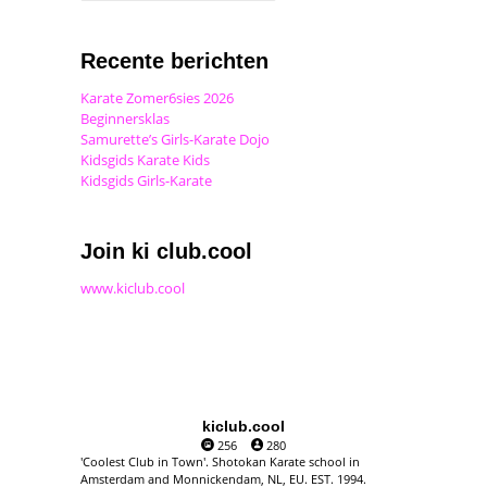
Recente berichten
Karate Zomer6sies 2026
Beginnersklas
Samurette’s Girls-Karate Dojo
Kidsgids Karate Kids
Kidsgids Girls-Karate
Join ki club.cool
www.kiclub.cool
kiclub.cool
256
280
'Coolest Club in Town'. Shotokan Karate school in
Amsterdam and Monnickendam, NL, EU. EST. 1994.