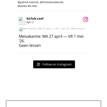
@patrick.hattrick, @theresezoekende.
#karate #ki #do
kiclub.cool
Apr 21
Meivakantie: MA 27 april — VR 1 mei ‘26.
Geen lessen
Meivakantie: MA 27 april — VR 1 mei
‘26.
17
7
Geen lessen
Follow on Instagram