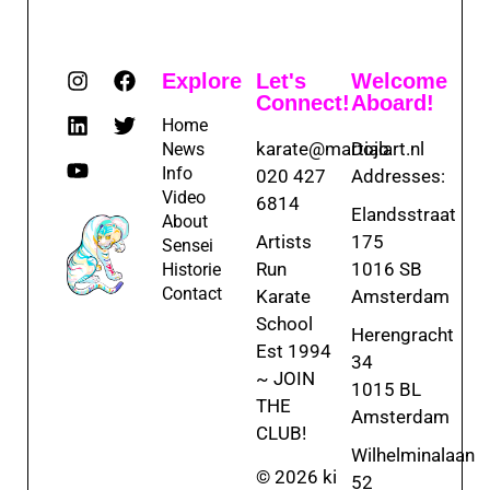
Explore
Let's
Welcome
Connect!
Aboard!
Home
karate@martialart.nl
Dojo
News
Info
020 427
Addresses:
Video
6814
Elandsstraat
About
Artists
175
Sensei
Run
1016 SB
Historie
Contact
Karate
Amsterdam
School
Herengracht
Est 1994
34
~ JOIN
1015 BL
THE
Amsterdam
CLUB!
Wilhelminalaan
© 2026 ki
52