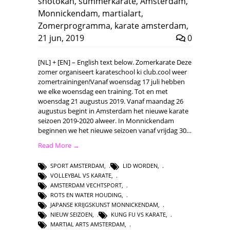
shotokan
,
summerkarate
,
Amsterdam
,
Monnickendam
,
martialart
,
Zomerprogramma
,
karate amsterdam
,
21 jun, 2019
0
[NL] + [EN] – English text below. Zomerkarate Deze
zomer organiseert karateschool ki club.cool weer
zomertrainingen!Vanaf woensdag 17 juli hebben
we elke woensdag een training. Tot en met
woensdag 21 augustus 2019. Vanaf maandag 26
augustus begint in Amsterdam het nieuwe karate
seizoen 2019-2020 alweer. In Monnickendam
beginnen we het nieuwe seizoen vanaf vrijdag 30…
Read More →
SPORT AMSTERDAM
,
LID WORDEN
,
VOLLEYBAL VS KARATE
,
AMSTERDAM VECHTSPORT
,
ROTS EN WATER HOUDING
,
JAPANSE KRIJGSKUNST MONNICKENDAM
,
NIEUW SEIZOEN
,
KUNG FU VS KARATE
,
MARTIAL ARTS AMSTERDAM
,