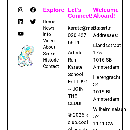
Explore
Let's
Welcome
Connect!
Aboard!
Home
karate@martialart.nl
Dojo
News
Info
020 427
Addresses:
Video
6814
Elandsstraat
About
Artists
175
Sensei
Run
1016 SB
Historie
Contact
Karate
Amsterdam
School
Herengracht
Est 1994
34
~ JOIN
1015 BL
THE
Amsterdam
CLUB!
Wilhelminalaan
© 2026 ki
52
club.cool
1141 CW
All Rights