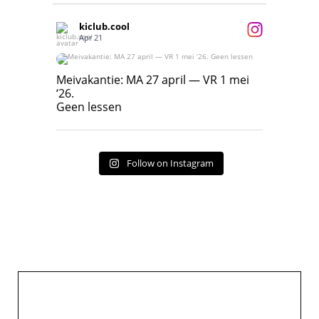
kiclub.cool
Apr 21
Meivakantie: MA 27 april — VR 1 mei ‘26.
Geen lessen
Meivakantie: MA 27 april — VR 1 mei
‘26.
17
7
Geen lessen
Follow on Instagram