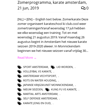
Zomerprogramma
,
karate amsterdam
,
21 jun, 2019
0
[NL] + [EN] – English text below. Zomerkarate Deze
zomer organiseert karateschool ki club.cool weer
zomertrainingen!Vanaf woensdag 17 juli hebben
we elke woensdag een training. Tot en met
woensdag 21 augustus 2019. Vanaf maandag 26
augustus begint in Amsterdam het nieuwe karate
seizoen 2019-2020 alweer. In Monnickendam
beginnen we het nieuwe seizoen vanaf vrijdag 30…
Read More →
SPORT AMSTERDAM
,
LID WORDEN
,
VOLLEYBAL VS KARATE
,
AMSTERDAM VECHTSPORT
,
ROTS EN WATER HOUDING
,
JAPANSE KRIJGSKUNST MONNICKENDAM
,
NIEUW SEIZOEN
,
KUNG FU VS KARATE
,
MARTIAL ARTS AMSTERDAM
,
SELF DEFENSE AMSTERDAM
,
KARATE JONG EN OUD
,