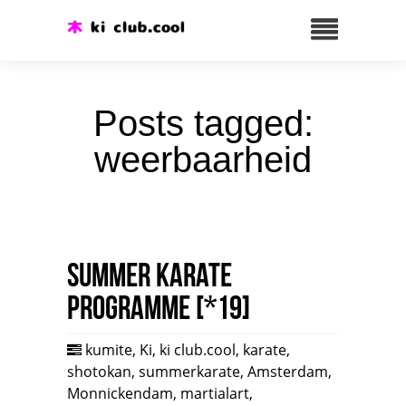
Posts tagged:
weerbaarheid
Summer karate
programme [*19]
kumite
,
Ki
,
ki club.cool
,
karate
,
shotokan
,
summerkarate
,
Amsterdam
,
Monnickendam
,
martialart
,