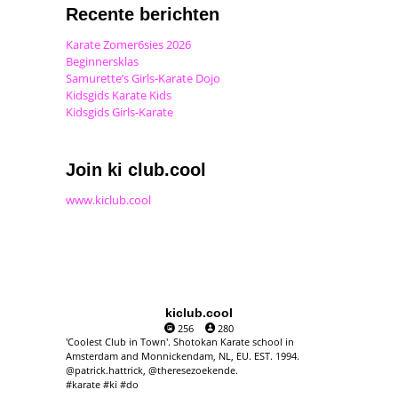
Recente berichten
Karate Zomer6sies 2026
Beginnersklas
Samurette’s Girls-Karate Dojo
Kidsgids Karate Kids
Kidsgids Girls-Karate
Join ki club.cool
www.kiclub.cool
kiclub.cool
256
280
'Coolest Club in Town'. Shotokan Karate school in
Amsterdam and Monnickendam, NL, EU. EST. 1994.
@patrick.hattrick, @theresezoekende.
#karate #ki #do