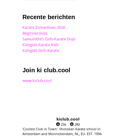
Recente berichten
Karate Zomer6sies 2026
Beginnersklas
Samurette’s Girls-Karate Dojo
Kidsgids Karate Kids
Kidsgids Girls-Karate
Join ki club.cool
www.kiclub.cool
kiclub.cool
256
280
'Coolest Club in Town'. Shotokan Karate school in
Amsterdam and Monnickendam, NL, EU. EST. 1994.