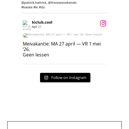
@patrick.hattrick, @theresezoekende.
#karate #ki #do
kiclub.cool
Apr 21
Meivakantie: MA 27 april — VR 1 mei ‘26.
Geen lessen
Meivakantie: MA 27 april — VR 1 mei
‘26.
17
7
Geen lessen
Follow on Instagram