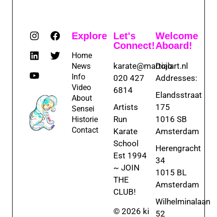
Explore
Let's
Welcome
Connect!
Aboard!
Home
karate@martialart.nl
Dojo
News
Info
020 427
Addresses:
Video
6814
Elandsstraat
About
Artists
175
Sensei
Run
1016 SB
Historie
Contact
Karate
Amsterdam
School
Herengracht
Est 1994
34
~ JOIN
1015 BL
THE
Amsterdam
CLUB!
Wilhelminalaan
© 2026 ki
52