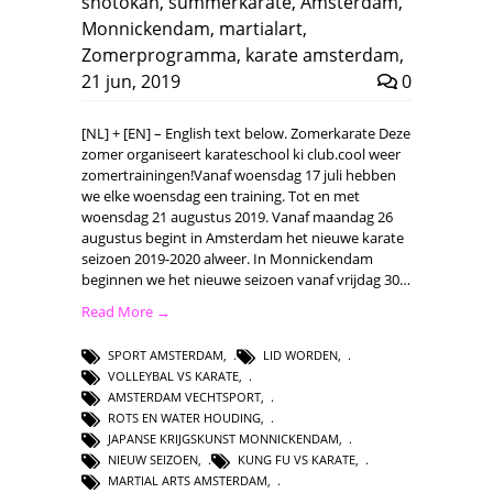
shotokan
,
summerkarate
,
Amsterdam
,
Monnickendam
,
martialart
,
Zomerprogramma
,
karate amsterdam
,
21 jun, 2019
0
[NL] + [EN] – English text below. Zomerkarate Deze
zomer organiseert karateschool ki club.cool weer
zomertrainingen!Vanaf woensdag 17 juli hebben
we elke woensdag een training. Tot en met
woensdag 21 augustus 2019. Vanaf maandag 26
augustus begint in Amsterdam het nieuwe karate
seizoen 2019-2020 alweer. In Monnickendam
beginnen we het nieuwe seizoen vanaf vrijdag 30…
Read More →
SPORT AMSTERDAM
,
LID WORDEN
,
VOLLEYBAL VS KARATE
,
AMSTERDAM VECHTSPORT
,
ROTS EN WATER HOUDING
,
JAPANSE KRIJGSKUNST MONNICKENDAM
,
NIEUW SEIZOEN
,
KUNG FU VS KARATE
,
MARTIAL ARTS AMSTERDAM
,