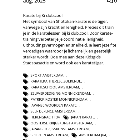
aug, 2025
0
Karate bij Ki club.cool
Het symbool van Shotokan-karate is de tijger,
vanwege zijn kracht en lenigheid. Precies dit train
je in de karatelessen bij ki club.cool. Door karate-
training verbeter je je coördinatie, lenigheid,
uithoudingsvermogen en snelheid. Je leert jezelf te
verdedigen waardoor je lichamelijk en geestelijk
sterker wordt. Doe mee aan deze Kidsgids
Stadspasactie en word ook een karatetijger.
SPORT AMSTERDAM
,
KARATEKA THERESE ZOEKENDE
,
KARATESCHOOL AMSTERDAM
,
ZELFVERDEDIGING MONNICKENDAM
,
PATRICK KOSTER MONNICKENDAM
,
JAPANSE WOORDEN KARATE
,
SELF DEFENCE AMSTERDAM
,
HERENGRACHT 34
,
JAPAN KARATE
,
OOSTERSE KRIJGSKUNST AMSTERDAM
,
JAPANSE KRIJGSKUNST AMSTERDAM
,
SPORTEN AMSTERDAM
,
AMSTERDAM JKA
,