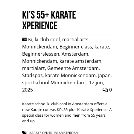
Ki’s 55+ Karate
Xperience
Ki
,
ki club.cool
,
martial arts
Monnickendam
,
Beginner class
,
karate
,
Beginnerslessen
,
Amsterdam
,
Monnickendam
,
karate amsterdam
,
martialart
,
Gemeente Amsterdam
,
Stadspas
,
karate Monnickendam
,
Japan
,
sportschool Monnickendam
,
12 jun,
2025
0
Karate school ki club.cool in Amsterdam offers a
new Karate course. Ki’s 55-plus Karate Xperience. A
special class for women and men from 55 years
and up.
KARATE CENTRUM AMSTERDAM
,