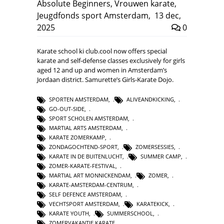
Absolute Beginners
,
Vrouwen karate
,
Jeugdfonds sport Amsterdam
,
13 dec,
2025
0
Karate school ki club.cool now offers special
karate and self-defense classes exclusively for girls
aged 12 and up and women in Amsterdam’s
Jordaan district. Samurette’s Girls-Karate Dojo.
SPORTEN AMSTERDAM
,
ALIVEANDKICKING
,
GO-OUT-SIDE
,
SPORT SCHOLEN AMSTERDAM
,
MARTIAL ARTS AMSTERDAM
,
KARATE ZOMERKAMP
,
ZONDAGOCHTEND-SPORT
,
ZOMERSESSIES
,
KARATE IN DE BUITENLUCHT
,
SUMMER CAMP
,
ZOMER-KARATE-FESTIVAL
,
MARTIAL ART MONNICKENDAM
,
ZOMER
,
KARATE-AMSTERDAM-CENTRUM
,
SELF DEFENCE AMSTERDAM
,
VECHTSPORT AMSTERDAM
,
KARATEKICK
,
KARATE YOUTH
,
SUMMERSCHOOL
,
ZOMERVAKANTIE KARATE
,