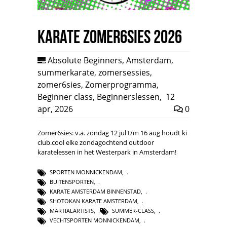
Karate Zomer6sies 2026
Absolute Beginners
,
Amsterdam
,
summerkarate
,
zomersessies
,
zomer6sies
,
Zomerprogramma
,
Beginner class
,
Beginnerslessen
,
12
apr, 2026
0
Zomer6sies: v.a. zondag 12 jul t/m 16 aug houdt ki
club.cool elke zondagochtend outdoor
karatelessen in het Westerpark in Amsterdam!
SPORTEN MONNICKENDAM
,
BUITENSPORTEN
,
KARATE AMSTERDAM BINNENSTAD
,
SHOTOKAN KARATE AMSTERDAM
,
MARTIALARTISTS
,
SUMMER-CLASS
,
VECHTSPORTEN MONNICKENDAM
,