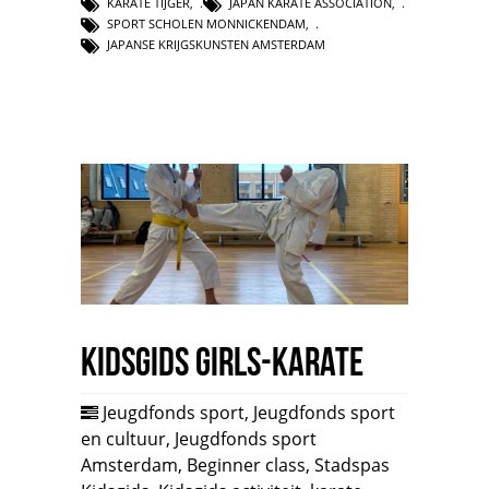
KARATE TIJGER
,
JAPAN KARATE ASSOCIATION
,
SPORT SCHOLEN MONNICKENDAM
,
JAPANSE KRIJGSKUNSTEN AMSTERDAM
Kidsgids Girls-Karate
Jeugdfonds sport
,
Jeugdfonds sport
en cultuur
,
Jeugdfonds sport
Amsterdam
,
Beginner class
,
Stadspas