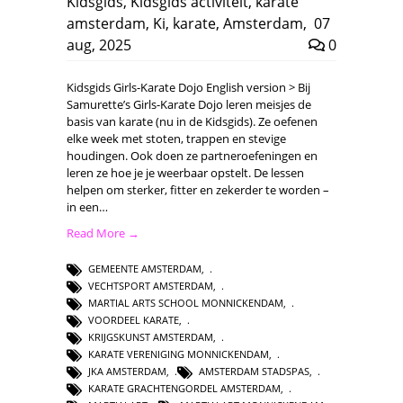
Kidsgids
,
Kidsgids activiteit
,
karate
amsterdam
,
Ki
,
karate
,
Amsterdam
,
07
aug, 2025
0
Kidsgids Girls-Karate Dojo English version > Bij
Samurette’s Girls-Karate Dojo leren meisjes de
basis van karate (nu in de Kidsgids). Ze oefenen
elke week met stoten, trappen en stevige
houdingen. Ook doen ze partneroefeningen en
leren ze hoe je je weerbaar opstelt. De lessen
helpen om sterker, fitter en zekerder te worden –
in een…
Read More →
GEMEENTE AMSTERDAM
,
VECHTSPORT AMSTERDAM
,
MARTIAL ARTS SCHOOL MONNICKENDAM
,
VOORDEEL KARATE
,
KRIJGSKUNST AMSTERDAM
,
KARATE VERENIGING MONNICKENDAM
,
JKA AMSTERDAM
,
AMSTERDAM STADSPAS
,
KARATE GRACHTENGORDEL AMSTERDAM
,