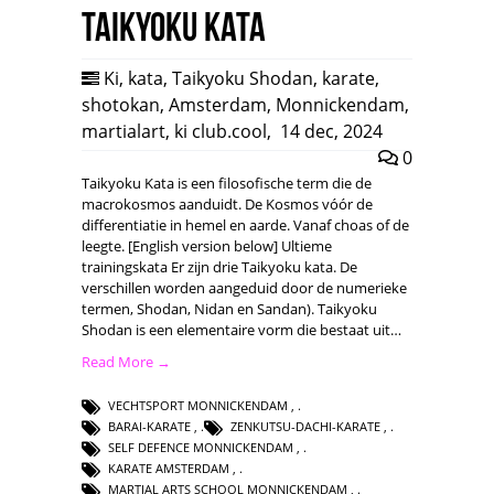
Taikyoku Kata
Ki
,
kata
,
Taikyoku Shodan
,
karate
,
shotokan
,
Amsterdam
,
Monnickendam
,
martialart
,
ki club.cool
,
14 dec, 2024
0
Taikyoku Kata is een filosofische term die de
macrokosmos aanduidt. De Kosmos vóór de
differentiatie in hemel en aarde. Vanaf choas of de
leegte. [English version below] Ultieme
trainingskata Er zijn drie Taikyoku kata. De
verschillen worden aangeduid door de numerieke
termen, Shodan, Nidan en Sandan). Taikyoku
Shodan is een elementaire vorm die bestaat uit…
Read More →
VECHTSPORT MONNICKENDAM
,
BARAI-KARATE
,
ZENKUTSU-DACHI-KARATE
,
SELF DEFENCE MONNICKENDAM
,
KARATE AMSTERDAM
,
MARTIAL ARTS SCHOOL MONNICKENDAM
,