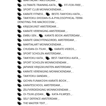
MARTIALART AMSTERDAM
,
ULTIMATE-TRAINING-KATA
,
FIT-FOR-FREE
,
SPORT CLUB MONNICKENDAM
,
KARATE FITNESS
,
BESTE-TAIKYOKU-KATA
,
TAIKYOKU-SHODAN-IS-A-PHILOSOPHICAL-TERM-
DENOTING-THE-MACROCOSM
,
KRIJGSKUNST AMSTERDAM
,
KARATE VERENIGING AMSTERDAM
,
EMBU-SEN
,
KARATE-BOOK-AMSTERDAM
,
KARATE GRACHTENGORDEL AMSTERDAM
,
MARTIALART MONNICKENDAM
,
CHUDAN-OI-TSUKI
,
KARATE-VIDEOS
,
SPORT SCHOLEN AMSTERDAM
,
TAIKYOKU KATA
,
BEST-TAIKYOKU-KATA
,
SPORT SCHOLEN MONNICKENDAM
,
JAPANSE KRIJGSKUNSTEN AMSTERDAM
,
KARATE VERENIGING MONNICKENDAM
,
TAIKYOKU-SANDAN
,
GICHIN-FUNAKOSHI-KARATE-BOOK
,
KARATESCHOOL AMSTERDAM
,
ZELFVERDEDIGING MONNICKENDAM
,
OI-TSUKI-JODAN
,
KATA-FILMPJES
,
SELF DEFENCE AMSTERDAM
,
THE MASTER TEXT
,