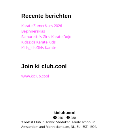
Recente berichten
Karate Zomer6sies 2026
Beginnersklas
Samurette’s Girls-Karate Dojo
Kidsgids Karate Kids
Kidsgids Girls-Karate
Join ki club.cool
www.kiclub.cool
kiclub.cool
256
280
'Coolest Club in Town'. Shotokan Karate school in
Amsterdam and Monnickendam, NL, EU. EST. 1994.