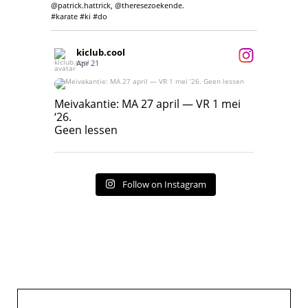
@patrick.hattrick, @theresezoekende.
#karate #ki #do
kiclub.cool
Apr 21
Meivakantie: MA 27 april — VR 1 mei ‘26.
Geen lessen
Meivakantie: MA 27 april — VR 1 mei
‘26.
17
7
Geen lessen
Follow on Instagram