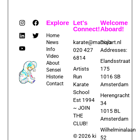
Explore
Let's
Welcome
Connect!
Aboard!
Home
karate@martialart.nl
Dojo
News
Info
020 427
Addresses:
Video
6814
Elandsstraat
About
Artists
175
Sensei
Run
1016 SB
Historie
Contact
Karate
Amsterdam
School
Herengracht
Est 1994
34
~ JOIN
1015 BL
THE
Amsterdam
CLUB!
Wilhelminalaan
© 2026 ki
52