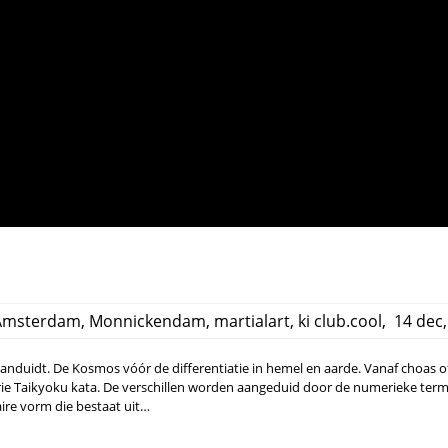
Amsterdam
,
Monnickendam
,
martialart
,
ki club.cool
,
14 dec,
anduidt. De Kosmos vóór de differentiatie in hemel en aarde. Vanaf choas o
n drie Taikyoku kata. De verschillen worden aangeduid door de numerieke ter
ire vorm die bestaat uit…