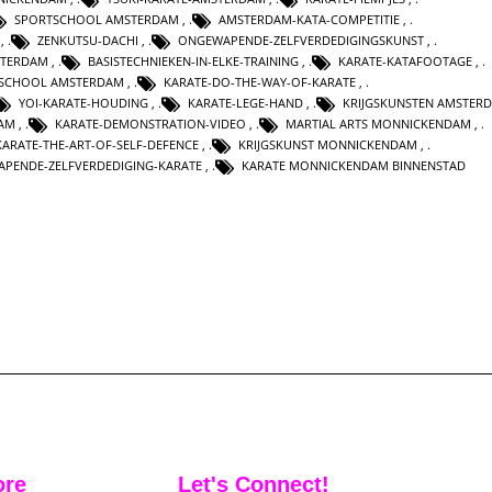
SPORTSCHOOL AMSTERDAM
,
AMSTERDAM-KATA-COMPETITIE
,
,
ZENKUTSU-DACHI
,
ONGEWAPENDE-ZELFVERDEDIGINGSKUNST
,
STERDAM
,
BASISTECHNIEKEN-IN-ELKE-TRAINING
,
KARATE-KATAFOOTAGE
,
 SCHOOL AMSTERDAM
,
KARATE-DO-THE-WAY-OF-KARATE
,
YOI-KARATE-HOUDING
,
KARATE-LEGE-HAND
,
KRIJGSKUNSTEN AMSTER
DAM
,
KARATE-DEMONSTRATION-VIDEO
,
MARTIAL ARTS MONNICKENDAM
,
KARATE-THE-ART-OF-SELF-DEFENCE
,
KRIJGSKUNST MONNICKENDAM
,
PENDE-ZELFVERDEDIGING-KARATE
,
KARATE MONNICKENDAM BINNENSTAD
ore
Let's Connect!