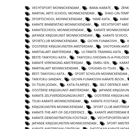
VECHTSPORT MONNICKENDAM
,
BARAI-KARATE
,
ZENK
MARTIAL ARTS SCHOOL MONNICKENDAM
,
SHAO-LIN-TEMP
SPORTSCHOOL MONNICKENDAM
,
YAME-KATA
,
KARA
KARATE BINNENSTAD MONNICKENDAM
,
VECHTSPORT AM
KARATESCHOOL MONNICKENDAM
,
KARATE MONNICKEND
JAPANSE KRIJGSKUNST MONNICKENDAM
,
KARATE SCHOOL
SPORTCLUB MONNICKENDAM
,
GICHIN FUNAKOSHI
,
OOSTERSE KRIJGSKUNSTEN AMSTERDAM
,
SHOTOKAN AMS
MARTIALART AMSTERDAM
,
ULTIMATE-TRAINING-KATA
,
BESTE-TAIKYOKU-KATA
,
TAIKYOKU-SHODAN-IS-A-PHILOS
KARATE VERENIGING AMSTERDAM
,
EMBU-SEN
,
KARA
MARTIALART MONNICKENDAM
,
CHUDAN-OI-TSUKI
,
K
BEST-TAIKYOKU-KATA
,
SPORT SCHOLEN MONNICKENDAM
TAIKYOKU-SANDAN
,
GICHIN-FUNAKOSHI-KARATE-BOOK
,
OI-TSUKI-JODAN
,
KATA-FILMPJES
,
SELF DEFENCE AM
OOSTERSE KRIJGSKUNST AMSTERDAM
,
JAPANSE KRIJGSKU
KARATE-ZELFVERDEDIGINGSKUNST
,
OOSTERSE KRIJGSKU
TSUKI-KARATE-MONNICKENDAM
,
KARATE-FOOTAGE
,
KRIJGSKUNSTEN MONNICKENDAM
,
SPORT CLUB AMSTERD
KARATE-THE-ART-OF-SELFDEFENCE
,
KARATE AMSTERDAM 
KARATE-DEMONSTRATION-FOOTAGE
,
VECHTSPORTEN MO
JAPANSE KRIJGSKUNSTEN MONNICKENDAM
,
SPORT AMSTE
KARATE AMSTERDAM CENTRUM
,
SHOTOKAN KARATE MON