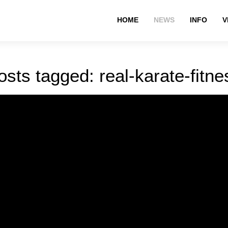
HOME
NEWS
INFO
V
osts tagged: real-karate-fitne