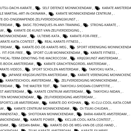
UTSU-DACHI-KARATE
,
SELF DEFENCE MONNICKENDAM
,
KARATE AMSTERD
LE MARTIAL-ART-IN-OKINAWA
,
KARATE MONNICKENDAM CENTRUM
,
TE-DO-ONGEWAPENDE-ZELFVERDEDIGINGSKUNST
,
STERDAM
,
BASIC-TECHNIQUES-IN-ANY-TRAINING
,
STRONG-KARATE
,
AM
,
KARATE-DE-KUNST-VAN-ZELFVERDEDIGING
,
 MONNICKENDAM
,
ULTIEME-KATA
,
KARATE-FOR-FREE
,
KARATE-KATA-CONTEST
,
REAL-KARATE-FITNESS
,
TERDAM
,
KARATE-DO-DE-KARATE-WEG
,
SPORT VERENIGING MONNICKEND
FIT-FOR-FREE
,
SPORT CLUB MONNICKENDAM
,
KARATE FITNESS
,
OPHICAL-TERM-DENOTING-THE-MACROCOSM
,
KRIJGSKUNST AMSTERDAM
,
TE-BOOK-AMSTERDAM
,
KARATE GRACHTENGORDEL AMSTERDAM
,
ARATE-VIDEOS
,
SPORT SCHOLEN AMSTERDAM
,
TAIKYOKU KATA
,
,
JAPANSE KRIJGSKUNSTEN AMSTERDAM
,
KARATE VERENIGING MONNICKEN
KARATESCHOOL AMSTERDAM
,
ZELFVERDEDIGING MONNICKENDAM
,
STERDAM
,
THE MASTER TEXT
,
TAIKYOKU-SHODAN-COMPETITIE
,
NST AMSTERDAM
,
KARATE CENTRUM AMSTERDAM
,
TAIKYOKU-NIDAN
,
NSTEN MONNICKENDAM
,
ZELFVERDEDIGING AMSTERDAM
,
SPORTCLUB AMSTERDAM
,
KARATE-DO KYOHAN
,
KI-CLU-COOL-KATA-COMP
AM
,
KARATE CENTRUM MONNICKENDAM
,
OI-TSUKI-CHUDAN
,
BINNENSTAD
,
SHOTOKAN MONNICKENDAM
,
BARAI-KARATE-AMSTERDAM
,
NNICKENDAM
,
KARATE POWER
,
KICLUB-COOL-KATA-CONTEST
,
RDAM
,
GEDAN-BARAI
,
KARATE-DO-DE-WEG-VAN-DE-LEGE-HAND
,
NICKENDAM
,
TSUKI-KARATE-AMSTERDAM
,
KARATE-FILMPJES
,