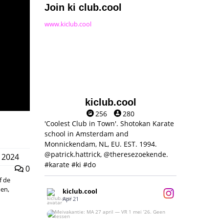
Join ki club.cool
www.kiclub.cool
kiclub.cool
256
280
'Coolest Club in Town'. Shotokan Karate
school in Amsterdam and
Monnickendam, NL, EU. EST. 1994.
@patrick.hattrick, @theresezoekende.
 2024
#karate #ki #do
0
f de
men,
kiclub.cool
Apr 21
Meivakantie: MA 27 april — VR 1 mei ‘26.