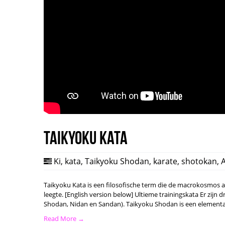
Taikyoku Kata
Ki
,
kata
,
Taikyoku Shodan
,
karate
,
shotokan
,
Taikyoku Kata is een filosofische term die de macrokosmos a
leegte. [English version below] Ultieme trainingskata Er zij
Shodan, Nidan en Sandan). Taikyoku Shodan is een elementa
Read More →