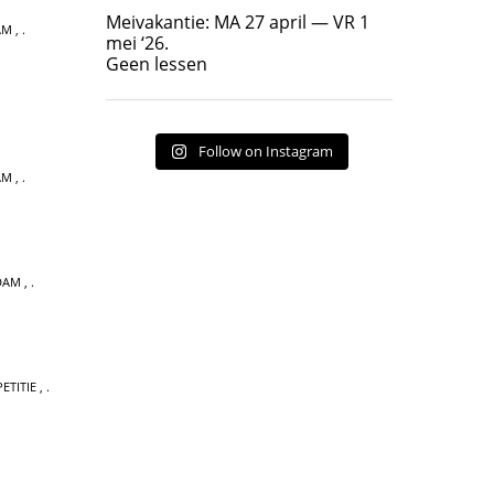
Geen lessen
Meivakantie: MA 27 april — VR 1
AM
,
17
7
mei ‘26.
Geen lessen
Follow on Instagram
AM
,
DAM
,
ETITIE
,