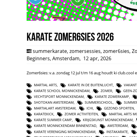
Karate Zomer6sies 2026
summerkarate
,
zomersessies
,
zomer6sies
,
Z
Beginners
,
Amsterdam
,
12 apr, 2026
Zomer6sies: v.a. zondag 12 jul t/m 16 aug houdt ki club.coo
MARTIAL ARTS
,
KARATE IN DE BUITENLUCHT
,
VAKANT
KARATE SCHOOL MONNICKENDAM
,
ZOMER
,
GEEN-Z
VECHTSPORT MONNICKENDAM
,
KARATE ZOMERKAMP
,
SHOTOKAN AMSTERDAM
,
SUMMERSCHOOL
,
SUMMER
MARTIALART AMSTERDAM
,
ICHI
,
GEZOND-SPORTEN
,
KARATEKICK
,
ZOMER ACTIVITEITEN
,
MARTIAL ARTS 
KARATE SUMMER CAMP
,
KRIJGSKUNST MONNICKENDAM
,
KARATE MONNICKENDAM BINNENSTAD
,
AMSTERDAM
,
KARATE VERENIGING MONNICKENDAM
,
INSTAKARATE
,