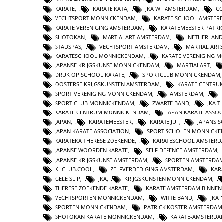
KARATE
,
KARATE KATA
,
JKA WF AMSTERDAM
,
CO
VECHTSPORT MONNICKENDAM
,
KARATE SCHOOL AMSTER
KARATE VERENIGING AMSTERDAM
,
KARATEMEESTER PATRI
SHOTOKAN
,
MARTIALART AMSTERDAM
,
NETHERLAND
STADSPAS
,
VECHTSPORT AMSTERDAM
,
MARTIAL AR
KARATESCHOOL MONNICKENDAM
,
KARATE VERENIGING 
JAPANSE KRIJGSKUNST MONNICKENDAM
,
MARTIALART
,
DRUK OP SCHOOL KARATE
,
SPORTCLUB MONNICKENDAM
OOSTERSE KRIJGSKUNSTEN AMSTERDAM
,
KARATE CENTRU
SPORT VERENIGING MONNICKENDAM
,
AMSTERDAM
,
SPORT CLUB MONNICKENDAM
,
ZWARTE BAND
,
JKA 
KARATE CENTRUM MONNICKENDAM
,
JAPAN KARATE ASSO
JAPAN
,
KARATEMEESTER
,
KARATE JUF
,
JAPANS S
JAPAN KARATE ASSOCIATION
,
SPORT SCHOLEN MONNICK
KARATEKA THERESE ZOEKENDE
,
KARATESCHOOL AMSTER
JAPANSE WOORDEN KARATE
,
SELF DEFENCE AMSTERDAM
,
JAPANSE KRIJGSKUNST AMSTERDAM
,
SPORTEN AMSTERDA
KI-CLUB.COOL
,
ZELFVERDEDIGING AMSTERDAM
,
KAR
GELE SLIP
,
JKA
,
KRIJGSKUNSTEN MONNICKENDAM
,
THERESE ZOEKENDE KARATE
,
KARATE AMSTERDAM BINNEN
VECHTSPORTEN MONNICKENDAM
,
WITTE BAND
,
JKA
SPORTEN MONNICKENDAM
,
PATRICK KOSTER AMSTERDAM
SHOTOKAN KARATE MONNICKENDAM
,
KARATE-AMSTERD