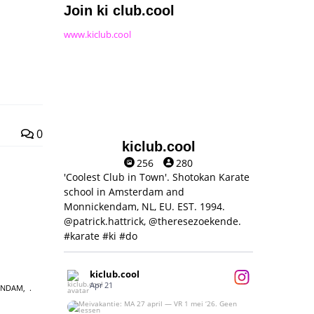
Join ki club.cool
www.kiclub.cool
0
kiclub.cool
256
280
'Coolest Club in Town'. Shotokan Karate
school in Amsterdam and
Monnickendam, NL, EU. EST. 1994.
@patrick.hattrick, @theresezoekende.
#karate #ki #do
kiclub.cool
Apr 21
ENDAM
,
Meivakantie: MA 27 april — VR 1 mei ‘26.