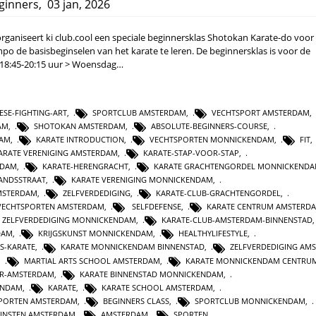
ginners
,
03 jan, 2026
ganiseert ki club.cool een speciale beginnersklas Shotokan Karate-do voor
mpo de basisbeginselen van het karate te leren. De beginnersklas is voor de
 18:45-20:15 uur > Woensdag…
ESE-FIGHTING-ART
,
SPORTCLUB AMSTERDAM
,
VECHTSPORT AMSTERDAM
,
AM
,
SHOTOKAN AMSTERDAM
,
ABSOLUTE-BEGINNERS-COURSE
,
DAM
,
KARATE INTRODUCTION
,
VECHTSPORTEN MONNICKENDAM
,
FIT
ARATE VERENIGING AMSTERDAM
,
KARATE-STAP-VOOR-STAP
,
NDAM
,
KARATE-HERENGRACHT
,
KARATE GRACHTENGORDEL MONNICKEND
ANDSSTRAAT
,
KARATE VERENIGING MONNICKENDAM
,
AMSTERDAM
,
ZELFVERDEDIGING
,
KARATE-CLUB-GRACHTENGORDEL
,
VECHTSPORTEN AMSTERDAM
,
SELFDEFENSE
,
KARATE CENTRUM AMSTERD
ZELFVERDEDIGING MONNICKENDAM
,
KARATE-CLUB-AMSTERDAM-BINNENSTAD
DAM
,
KRIJGSKUNST MONNICKENDAM
,
HEALTHYLIFESTYLE
,
S-KARATE
,
KARATE MONNICKENDAM BINNENSTAD
,
ZELFVERDEDIGING AM
,
MARTIAL ARTS SCHOOL AMSTERDAM
,
KARATE MONNICKENDAM CENTRU
ER-AMSTERDAM
,
KARATE BINNENSTAD MONNICKENDAM
,
ENDAM
,
KARATE
,
KARATE SCHOOL AMSTERDAM
,
PORTEN AMSTERDAM
,
BEGINNERS CLASS
,
SPORTCLUB MONNICKENDAM
,
KUNSTEN AMSTERDAM
,
AMSTERDAM
,
SPORTEN
,