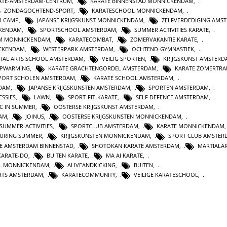
ATE-AMSTERDAM-CENTRUM
,
KARATE BINNENSTAD MONNICKENDAM
,
ZONDAGOCHTEND-SPORT
,
KARATESCHOOL MONNICKENDAM
,
R CAMP
,
JAPANSE KRIJGSKUNST MONNICKENDAM
,
ZELFVERDEDIGING AMS
CKENDAM
,
SPORTSCHOOL AMSTERDAM
,
SUMMER ACTIVITIES KARATE
,
UM MONNICKENDAM
,
KARATECOMBAT
,
ZOMERVAKANTIE KARATE
,
CKENDAM
,
WESTERPARK AMSTERDAM
,
OCHTEND-GYMNASTIEK
,
IAL ARTS SCHOOL AMSTERDAM
,
VEILIG SPORTEN
,
KRIJGSKUNST AMSTERD
OPWARMING
,
KARATE GRACHTENGORDEL AMSTERDAM
,
KARATE ZOMERTRA
PORT SCHOLEN AMSTERDAM
,
KARATE SCHOOL AMSTERDAM
,
DAM
,
JAPANSE KRIJGSKUNSTEN AMSTERDAM
,
SPORTEN AMSTERDAM
,
ESSIES
,
LAWN
,
SPORT-FIT-KARATE
,
SELF DEFENCE AMSTERDAM
,
IC IN SUMMER
,
OOSTERSE KRIJGSKUNST AMSTERDAM
,
AM
,
JOINUS
,
OOSTERSE KRIJGSKUNSTEN MONNICKENDAM
,
SUMMER-ACTIVITIES
,
SPORTCLUB AMSTERDAM
,
KARATE MONNICKENDAM
DURING SUMMER
,
KRIJGSKUNSTEN MONNICKENDAM
,
SPORT CLUB AMSTER
E AMSTERDAM BINNENSTAD
,
SHOTOKAN KARATE AMSTERDAM
,
MARTIALAR
KARATE-DO
,
BUITEN KARATE
,
MA AI KARATE
,
L MONNICKENDAM
,
ALIVEANDKICKING
,
BUITEN
,
RTS AMSTERDAM
,
KARATECOMMUNITY
,
VEILIGE KARATESCHOOL
,