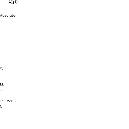
0
 Absolute
,
AM
,
AM
,
,
STERDAM
,
M
,