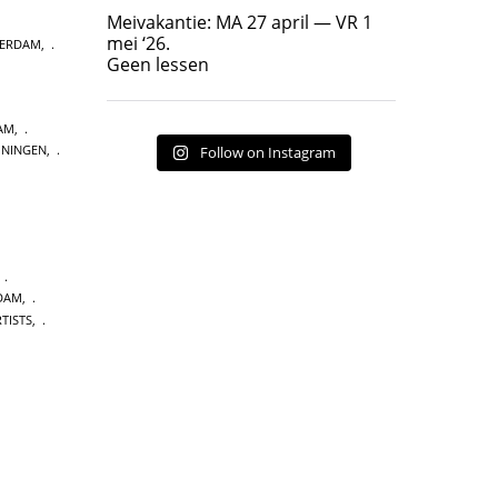
Geen lessen
Meivakantie: MA 27 april — VR 1
17
7
mei ‘26.
TERDAM
,
Geen lessen
AM
,
ININGEN
,
Follow on Instagram
,
DAM
,
TISTS
,