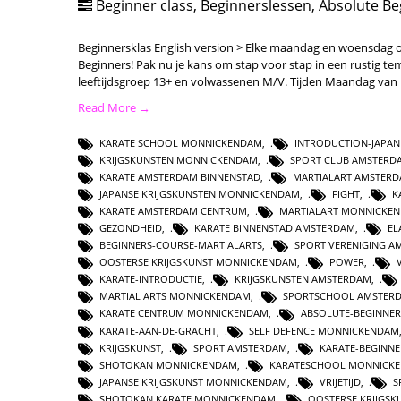
Beginner class
,
Beginnerslessen
,
Absolute Be
Beginnersklas English version > Elke maandag en woensdag or
Beginners! Pak nu je kans om stap voor stap in een rustig te
leeftijdsgroep 13+ en volwassenen M/V. Tijden Maandag van
Read More →
KARATE SCHOOL MONNICKENDAM
,
INTRODUCTION-JAPAN
KRIJGSKUNSTEN MONNICKENDAM
,
SPORT CLUB AMSTERD
KARATE AMSTERDAM BINNENSTAD
,
MARTIALART AMSTER
JAPANSE KRIJGSKUNSTEN MONNICKENDAM
,
FIGHT
,
K
KARATE AMSTERDAM CENTRUM
,
MARTIALART MONNICKE
GEZONDHEID
,
KARATE BINNENSTAD AMSTERDAM
,
EL
BEGINNERS-COURSE-MARTIALARTS
,
SPORT VERENIGING 
OOSTERSE KRIJGSKUNST MONNICKENDAM
,
POWER
,
KARATE-INTRODUCTIE
,
KRIJGSKUNSTEN AMSTERDAM
,
MARTIAL ARTS MONNICKENDAM
,
SPORTSCHOOL AMSTER
KARATE CENTRUM MONNICKENDAM
,
ABSOLUTE-BEGINNER
KARATE-AAN-DE-GRACHT
,
SELF DEFENCE MONNICKENDAM
KRIJGSKUNST
,
SPORT AMSTERDAM
,
KARATE-BEGINN
SHOTOKAN MONNICKENDAM
,
KARATESCHOOL MONNICK
JAPANSE KRIJGSKUNST MONNICKENDAM
,
VRIJETIJD
,
S
SHOTOKAN KARATE MONNICKENDAM
,
OOSTERSE KRIJGS