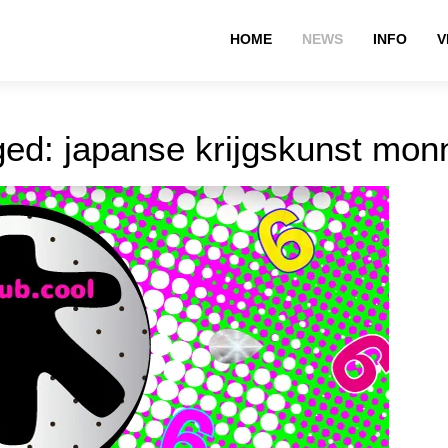
HOME
NEWS
INFO
V
ged: japanse krijgskunst mo