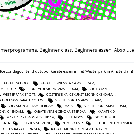
omerprogramma
,
Beginner class
,
Beginnerslessen
,
Absolute
l elke zondagochtend outdoor karatelessen in het Westerpark in Amsterdam!
IE KARATE SCHOOL
,
KARATE BINNENSTAD AMSTERDAM
,
OMERSTOP
,
SPORT VERENIGING AMSTERDAM
,
SHOTOKAN
,
WESTERPARK-SPORT
,
OOSTERSE KRIJGSKUNST MONNICKENDAM
,
 HOLIDAYS KARATE COURSE
,
VECHTSPORTEN AMSTERDAM
,
KRIJGSKUNSTEN AMSTERDAM
,
MA-AI
,
VECHTSPORT AMSTERDAM
,
MONNICKENDAM
,
KARATE VERENIGING AMSTERDAM
,
KARATEKID
,
MARTIALART MONNICKENDAM
,
BUITENGYM
,
GO-OUT-SIDE
,
KATA
,
SPORTENISGEZOND
,
ZOMERKAMP
,
SELF DEFENCE MONNICK
BUITEN KARATE TRAINEN
,
KARATE MONNICKENDAM CENTRUM
,