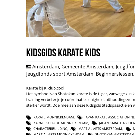
Kidsgids Karate Kids
Amsterdam
,
Gemeente Amsterdam
,
Jeugdfo
Jeugdfonds sport Amsterdam
,
Beginnerslessen
Karate bij Ki club.cool
Het symbool van Shotokan-karate is de tijger, vanwege zijn krac
training verbeter je je coördinatie, lenigheid, uithoudingsverm
sterker wordt. Doe mee aan deze Kidsgids Stadspasactie en w
KARATE MONNICKENDAM
,
JAPAN KARATE ASSOCIATION N
KARATE SCHOOL MONNICKENDAM
,
JAPAN KARATE ASSOC
CHARACTERBUILDING
,
MARTIAL ARTS AMSTERDAM
,
M
MARTIAL ARTS MONNICKENDAM
,
SHOTOKAN AMSTERDAM