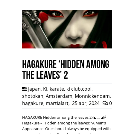
HAGAKURE ‘Hidden among
the leaves’ 2
Japan
,
Ki
,
karate
,
ki club.cool
,
shotokan
,
Amsterdam
,
Monnickendam
,
hagakure
,
martialart
,
25 apr, 2024
0
HAGAKURE Hidden among the leaves 2 (◣﹏◢)╯
Hagakure – Hidden among the leaves: “A Man’s
Appearance. One should always be equipped with