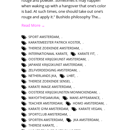
rouge and powder. Sometimes it may happen
when waking up with a hangover that one’s color
is bad. At such times, one should take out one’s
rouge and apply it.” Bushido philosophy The…
Read More →
SPORT AMSTERDAM
,
KARATEMEESTER PATRICK KOSTER
,
THERESE ZOEKENDE AMSTERDAM
,
INTERNATIONAAL KARATE
,
KARATE FIT
,
OOSTERSE KRIJGSKUNST AMSTERDAM
,
JAPANSE KRIJGSKUNST AMSTERDAM
,
ZELFVERDEDIGING AMSTERDAM
,
NETHERLANDS JKA
,
LHBT
,
THERESE ZOEKENDE SENSEI
,
KARATE IMAGE AMSTERDAM
,
OOSTERSE KRIJGSKUNSTEN MONNICKENDAM
,
WAYOFTHESAMURAI
,
MANS APPEARANCE
,
TEACHER AMSTERDAM
,
HOMO AMSTERDAM
,
KARATE GYM AMSTERDAM
,
KARATE VEGAN
,
SPORTCLUB AMSTERDAM
,
SPORTEN AMSTERDAM
,
JKA AMSTERDAM
,
THERESE KARATE
,