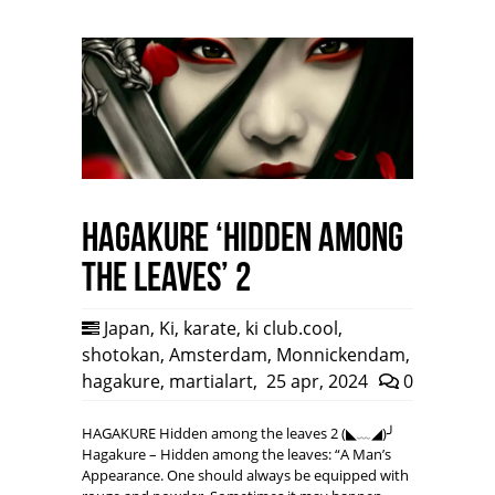
HAGAKURE ‘Hidden among
the leaves’ 2
Japan
,
Ki
,
karate
,
ki club.cool
,
shotokan
,
Amsterdam
,
Monnickendam
,
hagakure
,
martialart
,
25 apr, 2024
0
HAGAKURE Hidden among the leaves 2 (◣﹏◢)╯
Hagakure – Hidden among the leaves: “A Man’s
Appearance. One should always be equipped with