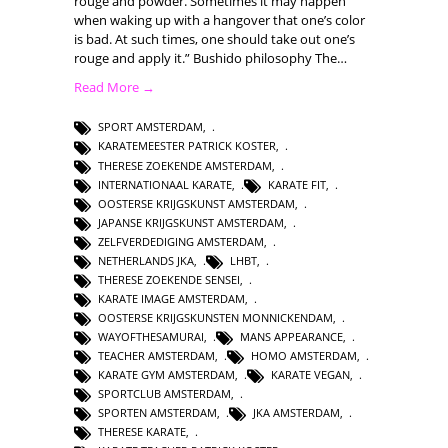
rouge and powder. Sometimes it may happen
when waking up with a hangover that one’s color
is bad. At such times, one should take out one’s
rouge and apply it.” Bushido philosophy The…
Read More →
SPORT AMSTERDAM
,
KARATEMEESTER PATRICK KOSTER
,
THERESE ZOEKENDE AMSTERDAM
,
INTERNATIONAAL KARATE
,
KARATE FIT
,
OOSTERSE KRIJGSKUNST AMSTERDAM
,
JAPANSE KRIJGSKUNST AMSTERDAM
,
ZELFVERDEDIGING AMSTERDAM
,
NETHERLANDS JKA
,
LHBT
,
THERESE ZOEKENDE SENSEI
,
KARATE IMAGE AMSTERDAM
,
OOSTERSE KRIJGSKUNSTEN MONNICKENDAM
,
WAYOFTHESAMURAI
,
MANS APPEARANCE
,
TEACHER AMSTERDAM
,
HOMO AMSTERDAM
,
KARATE GYM AMSTERDAM
,
KARATE VEGAN
,
SPORTCLUB AMSTERDAM
,
SPORTEN AMSTERDAM
,
JKA AMSTERDAM
,
THERESE KARATE
,