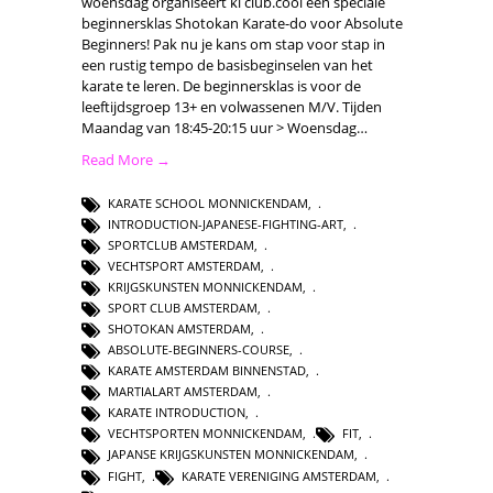
woensdag organiseert ki club.cool een speciale
beginnersklas Shotokan Karate-do voor Absolute
Beginners! Pak nu je kans om stap voor stap in
een rustig tempo de basisbeginselen van het
karate te leren. De beginnersklas is voor de
leeftijdsgroep 13+ en volwassenen M/V. Tijden
Maandag van 18:45-20:15 uur > Woensdag…
Read More →
KARATE SCHOOL MONNICKENDAM
,
INTRODUCTION-JAPANESE-FIGHTING-ART
,
SPORTCLUB AMSTERDAM
,
VECHTSPORT AMSTERDAM
,
KRIJGSKUNSTEN MONNICKENDAM
,
SPORT CLUB AMSTERDAM
,
SHOTOKAN AMSTERDAM
,
ABSOLUTE-BEGINNERS-COURSE
,
KARATE AMSTERDAM BINNENSTAD
,
MARTIALART AMSTERDAM
,
KARATE INTRODUCTION
,
VECHTSPORTEN MONNICKENDAM
,
FIT
,
JAPANSE KRIJGSKUNSTEN MONNICKENDAM
,
FIGHT
,
KARATE VERENIGING AMSTERDAM
,