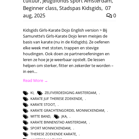
cultuur
,
Jeugdfonds sport Amsterdam
,
Beginner class
,
Stadspas Kidsgids
,
07
aug, 2025
0
Kidsgids Girls-Karate Dojo English version > Bij
Samurette’s Girls-Karate Dojo leren meisjes de
basis van karate (nu in de Kidsgids). Ze oefenen
elke week met stoten, trappen en stevige
houdingen. Ook doen ze partneroefeningen en
leren ze hoe je je weerbaar opstelt. De lessen
helpen om sterker, fitter en zekerder te worden –
in een…
Read More →
KI
,
ZELFVERDEDIGING AMSTERDAM
,
KARATE JUF THERESE ZOEKENDE
,
KARATE STOOT
,
KARATE GRACHTENGORDEL MONNICKENDAM
,
WITTE BAND
,
JKA
,
KARATE BINNENSTAD AMSTERDAM
,
SPORT MONNICKENDAM
,
THERESE ZOEKENDE KARATE
,