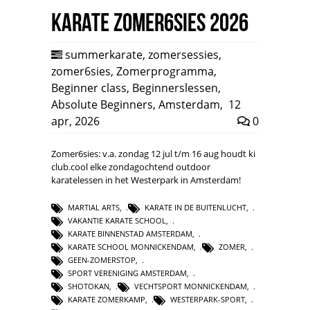
Karate Zomer6sies 2026
summerkarate
,
zomersessies
,
zomer6sies
,
Zomerprogramma
,
Beginner class
,
Beginnerslessen
,
Absolute Beginners
,
Amsterdam
,
12
apr, 2026
0
Zomer6sies: v.a. zondag 12 jul t/m 16 aug houdt ki
club.cool elke zondagochtend outdoor
karatelessen in het Westerpark in Amsterdam!
MARTIAL ARTS
,
KARATE IN DE BUITENLUCHT
,
VAKANTIE KARATE SCHOOL
,
KARATE BINNENSTAD AMSTERDAM
,
KARATE SCHOOL MONNICKENDAM
,
ZOMER
,
GEEN-ZOMERSTOP
,
SPORT VERENIGING AMSTERDAM
,
SHOTOKAN
,
VECHTSPORT MONNICKENDAM
,
KARATE ZOMERKAMP
,
WESTERPARK-SPORT
,