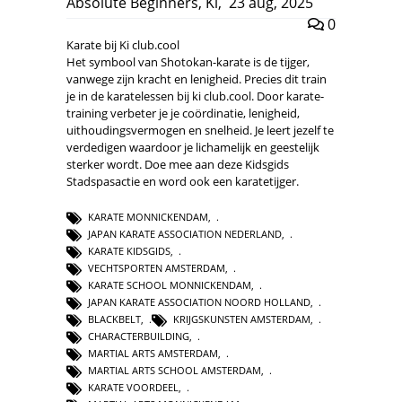
Absolute Beginners
,
Ki
,
23 aug, 2025
0
Karate bij Ki club.cool
Het symbool van Shotokan-karate is de tijger,
vanwege zijn kracht en lenigheid. Precies dit train
je in de karatelessen bij ki club.cool. Door karate-
training verbeter je je coördinatie, lenigheid,
uithoudingsvermogen en snelheid. Je leert jezelf te
verdedigen waardoor je lichamelijk en geestelijk
sterker wordt. Doe mee aan deze Kidsgids
Stadspasactie en word ook een karatetijger.
KARATE MONNICKENDAM
,
JAPAN KARATE ASSOCIATION NEDERLAND
,
KARATE KIDSGIDS
,
VECHTSPORTEN AMSTERDAM
,
KARATE SCHOOL MONNICKENDAM
,
JAPAN KARATE ASSOCIATION NOORD HOLLAND
,
BLACKBELT
,
KRIJGSKUNSTEN AMSTERDAM
,
CHARACTERBUILDING
,
MARTIAL ARTS AMSTERDAM
,
MARTIAL ARTS SCHOOL AMSTERDAM
,
KARATE VOORDEEL
,