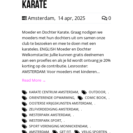
Karate
Amsterdam
,
14 apr, 2025
0
Moeder en Dochter Karate. Graag nodigen we
moeders met hun dochters uit om samen onze
club te bezoeken en mee te doen met een
karateles. ENGLISH Moeder en Dochter
Welkomstactie: Jullie kunnen gratis deelnemen
aan een proefles en als je lid wordt ontvang je 20%
korting op de contributie. Lesrooster:
AMSTERDAM: Voor moeders met kinderen…
Read More →
KARATE CENTRUM AMSTERDAM
,
OUTDOOR
,
ORIENTERENDE OPWARMING
,
COMIC BOOK
,
OOSTERSE KRIJGSKUNSTEN AMSTERDAM
,
ZELFVERDEDIGING AMSTERDAM
,
WESTERPARK AMSTERDAM
,
WESTERPARK-SPORT
,
SPORT VERENIGING MONNICKENDAM
,
AMSTERDAM
,
GET FIT
,
VEILIG SPORTEN
,