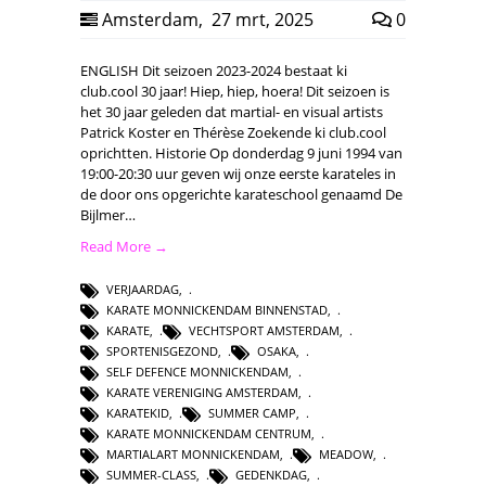
Amsterdam
,
27 mrt, 2025
0
ENGLISH Dit seizoen 2023-2024 bestaat ki
club.cool 30 jaar! Hiep, hiep, hoera! Dit seizoen is
het 30 jaar geleden dat martial- en visual artists
Patrick Koster en Thérèse Zoekende ki club.cool
oprichtten. Historie Op donderdag 9 juni 1994 van
19:00-20:30 uur geven wij onze eerste karateles in
de door ons opgerichte karateschool genaamd De
Bijlmer…
Read More →
VERJAARDAG
,
KARATE MONNICKENDAM BINNENSTAD
,
KARATE
,
VECHTSPORT AMSTERDAM
,
SPORTENISGEZOND
,
OSAKA
,
SELF DEFENCE MONNICKENDAM
,
KARATE VERENIGING AMSTERDAM
,
KARATEKID
,
SUMMER CAMP
,
KARATE MONNICKENDAM CENTRUM
,
MARTIALART MONNICKENDAM
,
MEADOW
,
SUMMER-CLASS
,
GEDENKDAG
,