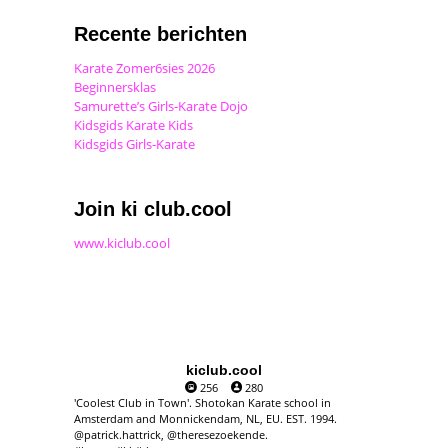
Recente berichten
Karate Zomer6sies 2026
Beginnersklas
Samurette’s Girls-Karate Dojo
Kidsgids Karate Kids
Kidsgids Girls-Karate
Join ki club.cool
www.kiclub.cool
kiclub.cool
256
280
'Coolest Club in Town'. Shotokan Karate school in
Amsterdam and Monnickendam, NL, EU. EST. 1994.
@patrick.hattrick, @theresezoekende.