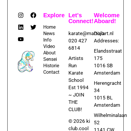
Explore
Let's
Welcome
Connect!
Aboard!
Home
karate@martialart.nl
Dojo
News
Info
020 427
Addresses:
Video
6814
Elandsstraat
About
Artists
175
Sensei
Run
1016 SB
Historie
Contact
Karate
Amsterdam
School
Herengracht
Est 1994
34
~ JOIN
1015 BL
THE
Amsterdam
CLUB!
Wilhelminalaan
© 2026 ki
52
club.cool
1141 CW