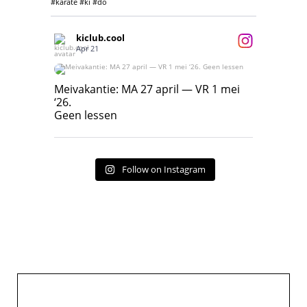
#karate #ki #do
kiclub.cool
Apr 21
Meivakantie: MA 27 april — VR 1 mei ‘26.
Geen lessen
Meivakantie: MA 27 april — VR 1 mei
‘26.
17
7
Geen lessen
Follow on Instagram