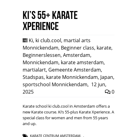
Ki’s 55+ Karate
Xperience
Ki
,
ki club.cool
,
martial arts
Monnickendam
,
Beginner class
,
karate
,
Beginnerslessen
,
Amsterdam
,
Monnickendam
,
karate amsterdam
,
martialart
,
Gemeente Amsterdam
,
Stadspas
,
karate Monnickendam
,
Japan
,
sportschool Monnickendam
,
12 jun,
2025
0
Karate school ki club.cool in Amsterdam offers a
new Karate course. Ki’s 55-plus Karate Xperience. A
special class for women and men from 55 years
and up.
KARATE CENTRUM AMSTERDAM
,