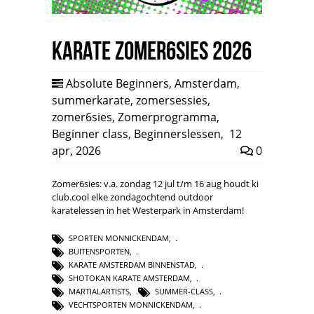
Karate Zomer6sies 2026
Absolute Beginners
,
Amsterdam
,
summerkarate
,
zomersessies
,
zomer6sies
,
Zomerprogramma
,
Beginner class
,
Beginnerslessen
,
12
apr, 2026
0
Zomer6sies: v.a. zondag 12 jul t/m 16 aug houdt ki
club.cool elke zondagochtend outdoor
karatelessen in het Westerpark in Amsterdam!
SPORTEN MONNICKENDAM
,
BUITENSPORTEN
,
KARATE AMSTERDAM BINNENSTAD
,
SHOTOKAN KARATE AMSTERDAM
,
MARTIALARTISTS
,
SUMMER-CLASS
,
VECHTSPORTEN MONNICKENDAM
,