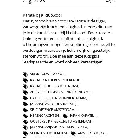
aug, 2025
0
Karate bij Ki club.cool
Het symbool van Shotokan-karate is de tijger,
vanwege zijn kracht en lenigheid. Precies dit train
je in de karatelessen bij ki club.cool. Door karate-
training verbeter je je coördinatie, lenigheid,
uithoudingsvermogen en snelheid. Je leert jezelf te
verdedigen waardoor je lichamelijk en geestelijk
sterker wordt. Doe mee aan deze Kidsgids
Stadspasactie en word ook een karatetijger.
SPORT AMSTERDAM
,
KARATEKA THERESE ZOEKENDE
,
KARATESCHOOL AMSTERDAM
,
ZELFVERDEDIGING MONNICKENDAM
,
PATRICK KOSTER MONNICKENDAM
,
JAPANSE WOORDEN KARATE
,
SELF DEFENCE AMSTERDAM
,
HERENGRACHT 34
,
JAPAN KARATE
,
OOSTERSE KRIJGSKUNST AMSTERDAM
,
JAPANSE KRIJGSKUNST AMSTERDAM
,
SPORTEN AMSTERDAM
,
AMSTERDAM JKA
,