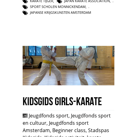
KARATE TIJGER
,
JAPAN KARATE ASSOCIATION
,
SPORT SCHOLEN MONNICKENDAM
,
JAPANSE KRIJGSKUNSTEN AMSTERDAM
Kidsgids Girls-Karate
Jeugdfonds sport
,
Jeugdfonds sport
en cultuur
,
Jeugdfonds sport
Amsterdam
,
Beginner class
,
Stadspas