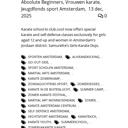
Absolute Beginners
,
Vrouwen karate
,
Jeugdfonds sport Amsterdam
,
13 dec,
2025
0
Karate school ki club.cool now offers special
karate and self-defense classes exclusively for girls
aged 12 and up and women in Amsterdam’s
Jordaan district. Samurette’s Girls-Karate Dojo.
SPORTEN AMSTERDAM
,
ALIVEANDKICKING
,
GO-OUT-SIDE
,
SPORT SCHOLEN AMSTERDAM
,
MARTIAL ARTS AMSTERDAM
,
KARATE ZOMERKAMP
,
ZONDAGOCHTEND-SPORT
,
ZOMERSESSIES
,
KARATE IN DE BUITENLUCHT
,
SUMMER CAMP
,
ZOMER-KARATE-FESTIVAL
,
MARTIAL ART MONNICKENDAM
,
ZOMER
,
KARATE-AMSTERDAM-CENTRUM
,
SELF DEFENCE AMSTERDAM
,
VECHTSPORT AMSTERDAM
,
KARATEKICK
,
KARATE YOUTH
,
SUMMERSCHOOL
,
ZOMERVAKANTIE KARATE
,