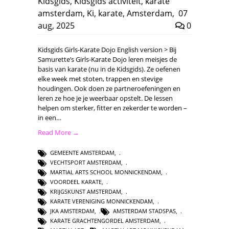
Kidsgids
,
Kidsgids activiteit
,
karate
amsterdam
,
Ki
,
karate
,
Amsterdam
,
07
aug, 2025
0
Kidsgids Girls-Karate Dojo English version > Bij
Samurette’s Girls-Karate Dojo leren meisjes de
basis van karate (nu in de Kidsgids). Ze oefenen
elke week met stoten, trappen en stevige
houdingen. Ook doen ze partneroefeningen en
leren ze hoe je je weerbaar opstelt. De lessen
helpen om sterker, fitter en zekerder te worden –
in een…
Read More →
GEMEENTE AMSTERDAM
,
VECHTSPORT AMSTERDAM
,
MARTIAL ARTS SCHOOL MONNICKENDAM
,
VOORDEEL KARATE
,
KRIJGSKUNST AMSTERDAM
,
KARATE VERENIGING MONNICKENDAM
,
JKA AMSTERDAM
,
AMSTERDAM STADSPAS
,
KARATE GRACHTENGORDEL AMSTERDAM
,