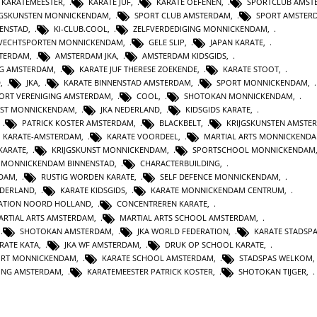
KARATEMEESTER
,
KARATE JUF
,
KARATE OEFENEN
,
SPORTCLUB AMST
JGSKUNSTEN MONNICKENDAM
,
SPORT CLUB AMSTERDAM
,
SPORT AMSTER
ENSTAD
,
KI-CLUB.COOL
,
ZELFVERDEDIGING MONNICKENDAM
,
VECHTSPORTEN MONNICKENDAM
,
GELE SLIP
,
JAPAN KARATE
,
TERDAM
,
AMSTERDAM JKA
,
AMSTERDAM KIDSGIDS
,
NG AMSTERDAM
,
KARATE JUF THERESE ZOEKENDE
,
KARATE STOOT
,
D
,
JKA
,
KARATE BINNENSTAD AMSTERDAM
,
SPORT MONNICKENDAM
,
ORT VERENIGING AMSTERDAM
,
COOL
,
SHOTOKAN MONNICKENDAM
,
NST MONNICKENDAM
,
JKA NEDERLAND
,
KIDSGIDS KARATE
,
,
PATRICK KOSTER AMSTERDAM
,
BLACKBELT
,
KRIJGSKUNSTEN AMSTE
KARATE-AMSTERDAM
,
KARATE VOORDEEL
,
MARTIAL ARTS MONNICKEND
KARATE
,
KRIJGSKUNST MONNICKENDAM
,
SPORTSCHOOL MONNICKENDAM
 MONNICKENDAM BINNENSTAD
,
CHARACTERBUILDING
,
RDAM
,
RUSTIG WORDEN KARATE
,
SELF DEFENCE MONNICKENDAM
,
EDERLAND
,
KARATE KIDSGIDS
,
KARATE MONNICKENDAM CENTRUM
,
IATION NOORD HOLLAND
,
CONCENTREREN KARATE
,
ARTIAL ARTS AMSTERDAM
,
MARTIAL ARTS SCHOOL AMSTERDAM
,
,
SHOTOKAN AMSTERDAM
,
JKA WORLD FEDERATION
,
KARATE STADSP
RATE KATA
,
JKA WF AMSTERDAM
,
DRUK OP SCHOOL KARATE
,
ORT MONNICKENDAM
,
KARATE SCHOOL AMSTERDAM
,
STADSPAS WELKOM
GING AMSTERDAM
,
KARATEMEESTER PATRICK KOSTER
,
SHOTOKAN TIJGER
,