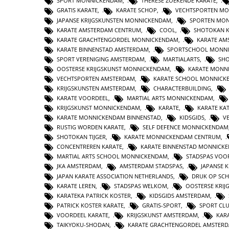
SPORT MONNICKENDAM
,
THERESE ZOEKENDE KARATE
,
GRATIS KARATE
,
KARATE SCHOP
,
VECHTSPORTEN M
JAPANSE KRIJGSKUNSTEN MONNICKENDAM
,
SPORTEN MO
KARATE AMSTERDAM CENTRUM
,
COOL
,
SHOTOKAN 
KARATE GRACHTENGORDEL MONNICKENDAM
,
KARATE AM
KARATE BINNENSTAD AMSTERDAM
,
SPORTSCHOOL MONN
SPORT VERENIGING AMSTERDAM
,
MARTIALARTS
,
SHO
OOSTERSE KRIJGSKUNST MONNICKENDAM
,
KARATE MONN
VECHTSPORTEN AMSTERDAM
,
KARATE SCHOOL MONNICK
KRIJGSKUNSTEN AMSTERDAM
,
CHARACTERBUILDING
,
KARATE VOORDEEL
,
MARTIAL ARTS MONNICKENDAM
,
KRIJGSKUNST MONNICKENDAM
,
KARATE
,
KARATE KA
KARATE MONNICKENDAM BINNENSTAD
,
KIDSGIDS
,
V
RUSTIG WORDEN KARATE
,
SELF DEFENCE MONNICKENDAM
SHOTOKAN TIJGER
,
KARATE MONNICKENDAM CENTRUM
,
CONCENTREREN KARATE
,
KARATE BINNENSTAD MONNICK
MARTIAL ARTS SCHOOL MONNICKENDAM
,
STADSPAS VOO
JKA AMSTERDAM
,
AMSTERDAM STADSPAS
,
JAPANSE 
JAPAN KARATE ASSOCIATION NETHERLANDS
,
DRUK OP SC
KARATE LEREN
,
STADSPAS WELKOM
,
OOSTERSE KRI
KARATEKA PATRICK KOSTER
,
KIDSGIDS AMSTERDAM
,
PATRICK KOSTER KARATE
,
GRATIS-SPORT
,
SPORT CL
VOORDEEL KARATE
,
KRIJGSKUNST AMSTERDAM
,
KAR
TAIKYOKU-SHODAN
,
KARATE GRACHTENGORDEL AMSTER