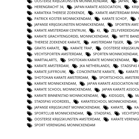
OOSTERSE KRIJGSKUNSTEN MONNICKENDAM
,
JAPAN
,
HERENGRACHT 34
,
JAPAN KARATE ASSOCIATION
,
KRI
KARATEKA THERESE ZOEKENDE
,
KARATE AMSTERDAM BINN
PATRICK KOSTER MONNICKENDAM
,
KARATE SCHOP
,
JAPANSE KRIJGSKUNSTEN MONNICKENDAM
,
SPORTEN AMS
KARATE AMSTERDAM CENTRUM
,
KI
,
ZELFVERDEDIGI
KARATE GRACHTENGORDEL MONNICKENDAM
,
WITTE BAN
THERESE ZOEKENDE KARATE
,
AMSTERDAM TIJGER
,
SP
GRATIS KARATE
,
KARATE TRAP
,
OOSTERSE KRIJGSKU
VECHTSPORTEN AMSTERDAM
,
SPORTEN MONNICKENDAM
MARTIALARTS
,
SHOTOKAN KARATE MONNICKENDAM
,
KARATE AMSTERDAM
,
JKA NETHERLANDS
,
STADSPAS 
KARATE JUFFROUW
,
CONCENTRATIE KARATE
,
KARATE
SHOTOKAN KARATE AMSTERDAM
,
SPORTSCHOOL AMSTE
KARATE MONNICKENDAM
,
JAPAN KARATE ASSOCIATION N
KARATE SCHOOL MONNICKENDAM
,
JAPAN KARATE ASSOC
KARATE BINNENSTAD MONNICKENDAM
,
KIDSGIDS
,
M
STADSPAS VOORDEEL
,
KARATESCHOOL MONNICKENDAM
JAPANSE KRIJGSKUNST MONNICKENDAM
,
KARATE
,
KA
SPORTCLUB MONNICKENDAM
,
STADSPAS
,
VECHTSP
OOSTERSE KRIJGSKUNSTEN AMSTERDAM
,
KARATE VERENI
SPORT VERENIGING MONNICKENDAM