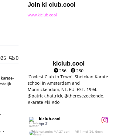
Join ki club.cool
www.kiclub.cool
025
0
kiclub.cool
256
280
'Coolest Club in Town'. Shotokan Karate
 karate-
school in Amsterdam and
stelijk
Monnickendam, NL, EU. EST. 1994.
@patrick.hattrick, @theresezoekende.
#karate #ki #do
,
kiclub.cool
Apr 21
M
,
Meivakantie: MA 27 april — VR 1 mei ‘26.