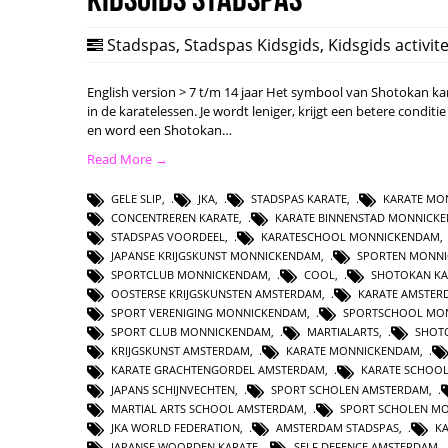
Stadspas
,
Stadspas Kidsgids
,
Kidsgids activite
English version > 7 t/m 14 jaar Het symbool van Shotokan karate
in de karatelessen. Je wordt leniger, krijgt een betere conditie
en word een Shotokan…
Read More →
GELE SLIP
,
JKA
,
STADSPAS KARATE
,
KARATE MO
CONCENTREREN KARATE
,
KARATE BINNENSTAD MONNICK
STADSPAS VOORDEEL
,
KARATESCHOOL MONNICKENDAM
JAPANSE KRIJGSKUNST MONNICKENDAM
,
SPORTEN MONN
SPORTCLUB MONNICKENDAM
,
COOL
,
SHOTOKAN K
OOSTERSE KRIJGSKUNSTEN AMSTERDAM
,
KARATE AMSTER
SPORT VERENIGING MONNICKENDAM
,
SPORTSCHOOL MO
SPORT CLUB MONNICKENDAM
,
MARTIALARTS
,
SHOT
KRIJGSKUNST AMSTERDAM
,
KARATE MONNICKENDAM
,
KARATE GRACHTENGORDEL AMSTERDAM
,
KARATE SCHOO
JAPANS SCHIJNVECHTEN
,
SPORT SCHOLEN AMSTERDAM
,
MARTIAL ARTS SCHOOL AMSTERDAM
,
SPORT SCHOLEN M
JKA WORLD FEDERATION
,
AMSTERDAM STADSPAS
,
K
JAPANSE WOORDEN KARATE
,
SELF DEFENCE AMSTERDAM
,