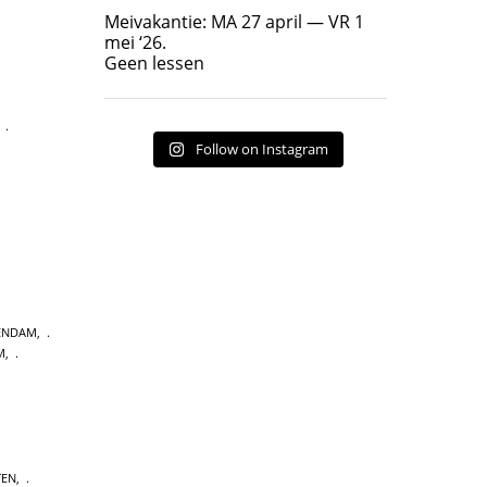
Geen lessen
Meivakantie: MA 27 april — VR 1
17
7
mei ‘26.
Geen lessen
,
Follow on Instagram
KENDAM
,
M
,
TEN
,