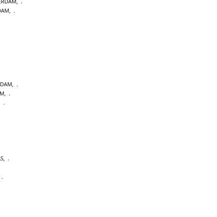
ERDAM
,
DAM
,
RDAM
,
AM
,
,
AS
,
,