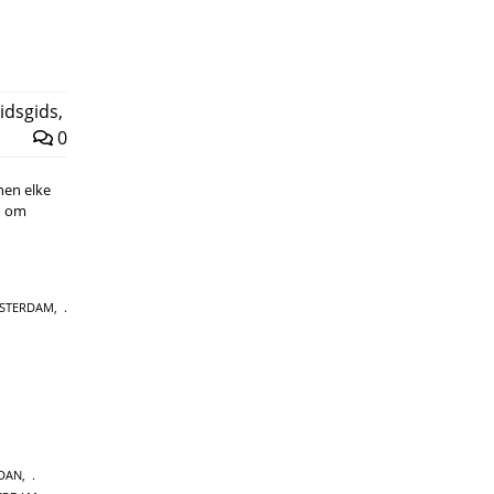
idsgids
,
0
enen elke
n om
STERDAM
,
DAN
,