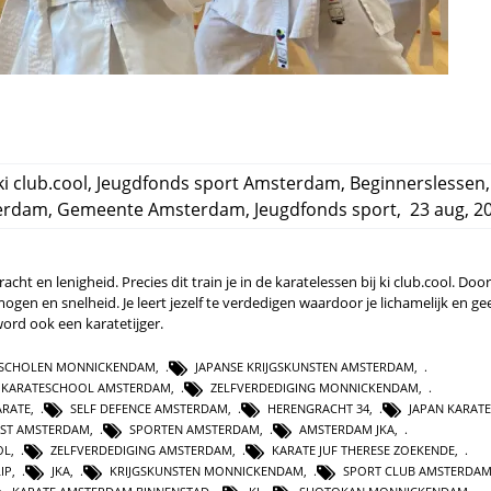
ki club.cool
,
Jeugdfonds sport Amsterdam
,
Beginnerslessen
,
erdam
,
Gemeente Amsterdam
,
Jeugdfonds sport
,
23 aug, 2
ht en lenigheid. Precies dit train je in de karatelessen bij ki club.cool. Door
ogen en snelheid. Je leert jezelf te verdedigen waardoor je lichamelijk en gee
ord ook een karatetijger.
 SCHOLEN MONNICKENDAM
,
JAPANSE KRIJGSKUNSTEN AMSTERDAM
,
KARATESCHOOL AMSTERDAM
,
ZELFVERDEDIGING MONNICKENDAM
,
ARATE
,
SELF DEFENCE AMSTERDAM
,
HERENGRACHT 34
,
JAPAN KARATE
NST AMSTERDAM
,
SPORTEN AMSTERDAM
,
AMSTERDAM JKA
,
OL
,
ZELFVERDEDIGING AMSTERDAM
,
KARATE JUF THERESE ZOEKENDE
,
IP
,
JKA
,
KRIJGSKUNSTEN MONNICKENDAM
,
SPORT CLUB AMSTERDA