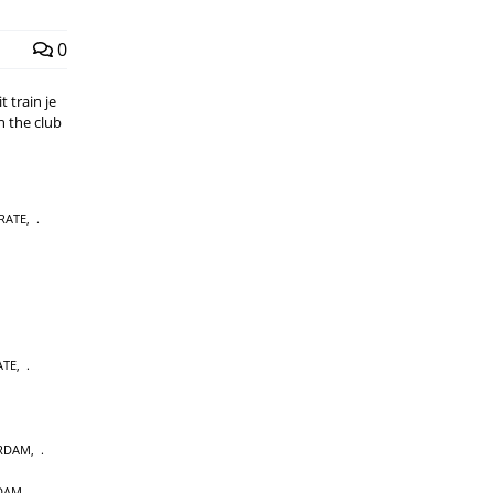
0
 train je
n the club
RATE
,
ATE
,
RDAM
,
DAM
,