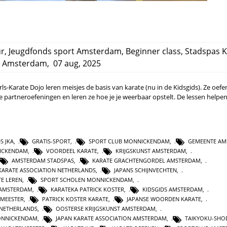
ur
,
Jeugdfonds sport Amsterdam
,
Beginner class
,
Stadspas K
,
Amsterdam
,
07 aug, 2025
irls-Karate Dojo leren meisjes de basis van karate (nu in de Kidsgids). Ze oef
 partneroefeningen en leren ze hoe je je weerbaar opstelt. De lessen helpe
S JKA
,
GRATIS-SPORT
,
SPORT CLUB MONNICKENDAM
,
GEMEENTE AM
NICKENDAM
,
VOORDEEL KARATE
,
KRIJGSKUNST AMSTERDAM
,
AMSTERDAM STADSPAS
,
KARATE GRACHTENGORDEL AMSTERDAM
,
KARATE ASSOCIATION NETHERLANDS
,
JAPANS SCHIJNVECHTEN
,
E LEREN
,
SPORT SCHOLEN MONNICKENDAM
,
 AMSTERDAM
,
KARATEKA PATRICK KOSTER
,
KIDSGIDS AMSTERDAM
,
 MEESTER
,
PATRICK KOSTER KARATE
,
JAPANSE WOORDEN KARATE
,
 NETHERLANDS
,
OOSTERSE KRIJGSKUNST AMSTERDAM
,
ONNICKENDAM
,
JAPAN KARATE ASSOCIATION AMSTERDAM
,
TAIKYOKU-SHO