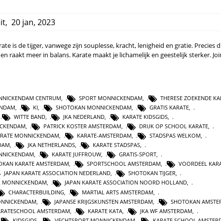
it
,
20 jan, 2023
 is de tijger, vanwege zijn souplesse, kracht, lenigheid en gratie. Precies dit
 en raakt meer in balans. Karate maakt je lichamelijk en geestelijk sterker. Joi
NNICKENDAM CENTRUM
,
SPORT MONNICKENDAM
,
THERESE ZOEKENDE KA
ENDAM
,
KI
,
SHOTOKAN MONNICKENDAM
,
GRATIS KARATE
,
,
WITTE BAND
,
JKA NEDERLAND
,
KARATE KIDSGIDS
,
ICKENDAM
,
PATRICK KOSTER AMSTERDAM
,
DRUK OP SCHOOL KARATE
,
ARATE MONNICKENDAM
,
KARATE-AMSTERDAM
,
STADSPAS WELKOM
,
DAM
,
JKA NETHERLANDS
,
KARATE STADSPAS
,
NNICKENDAM
,
KARATE JUFFROUW
,
GRATIS-SPORT
,
OKAN KARATE AMSTERDAM
,
SPORTSCHOOL AMSTERDAM
,
VOORDEEL KAR
JAPAN KARATE ASSOCIATION NEDERLAND
,
SHOTOKAN TIJGER
,
L MONNICKENDAM
,
JAPAN KARATE ASSOCIATION NOORD HOLLAND
,
CHARACTERBUILDING
,
MARTIAL ARTS AMSTERDAM
,
ONNICKENDAM
,
JAPANSE KRIJGSKUNSTEN AMSTERDAM
,
SHOTOKAN AMSTE
ARATESCHOOL AMSTERDAM
,
KARATE KATA
,
JKA WF AMSTERDAM
,
KIDSGIDS
,
VECHTSPORT MONNICKENDAM
,
KARATE SCHOOL AMSTER