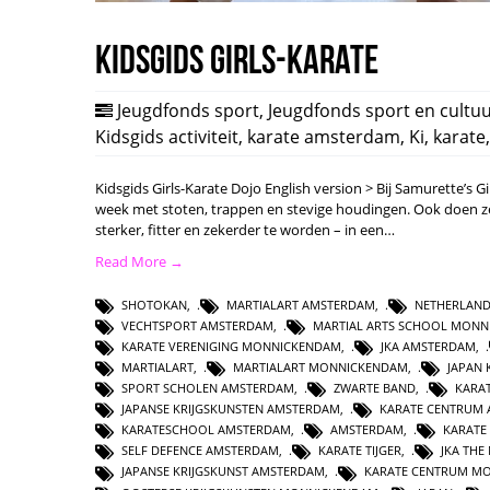
Kidsgids Girls-Karate
Jeugdfonds sport
,
Jeugdfonds sport en cultu
Kidsgids activiteit
,
karate amsterdam
,
Ki
,
karate
Kidsgids Girls-Karate Dojo English version > Bij Samurette’s G
week met stoten, trappen en stevige houdingen. Ook doen ze
sterker, fitter en zekerder te worden – in een…
Read More →
SHOTOKAN
,
MARTIALART AMSTERDAM
,
NETHERLAND
VECHTSPORT AMSTERDAM
,
MARTIAL ARTS SCHOOL MON
KARATE VERENIGING MONNICKENDAM
,
JKA AMSTERDAM
,
MARTIALART
,
MARTIALART MONNICKENDAM
,
JAPAN 
SPORT SCHOLEN AMSTERDAM
,
ZWARTE BAND
,
KARAT
JAPANSE KRIJGSKUNSTEN AMSTERDAM
,
KARATE CENTRUM
KARATESCHOOL AMSTERDAM
,
AMSTERDAM
,
KARATE
SELF DEFENCE AMSTERDAM
,
KARATE TIJGER
,
JKA THE
JAPANSE KRIJGSKUNST AMSTERDAM
,
KARATE CENTRUM M