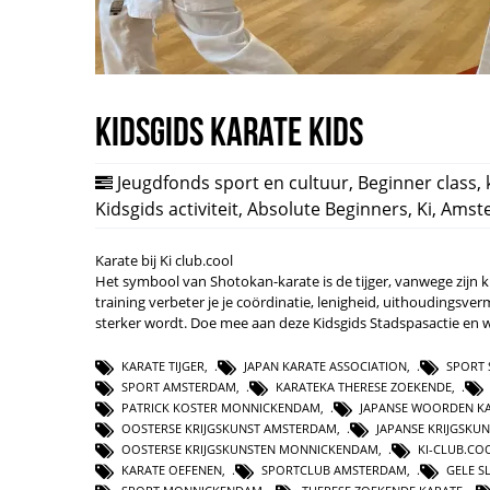
Kidsgids Karate Kids
Jeugdfonds sport en cultuur
,
Beginner class
,
Kidsgids activiteit
,
Absolute Beginners
,
Ki
,
Amst
Karate bij Ki club.cool
Het symbool van Shotokan-karate is de tijger, vanwege zijn krac
training verbeter je je coördinatie, lenigheid, uithoudingsverm
sterker wordt. Doe mee aan deze Kidsgids Stadspasactie en w
KARATE TIJGER
,
JAPAN KARATE ASSOCIATION
,
SPORT
SPORT AMSTERDAM
,
KARATEKA THERESE ZOEKENDE
,
PATRICK KOSTER MONNICKENDAM
,
JAPANSE WOORDEN K
OOSTERSE KRIJGSKUNST AMSTERDAM
,
JAPANSE KRIJGSKU
OOSTERSE KRIJGSKUNSTEN MONNICKENDAM
,
KI-CLUB.CO
KARATE OEFENEN
,
SPORTCLUB AMSTERDAM
,
GELE SL