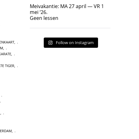
Geen lessen
Meivakantie: MA 27 april — VR 1
17
7
mei ‘26.
Geen lessen
TENKAART
,
Follow on Instagram
AM
,
KARATE
,
TE TIGER
,
,
M
,
TERDAM
,