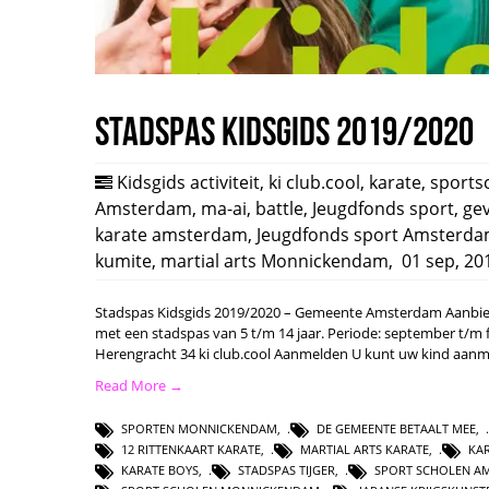
Stadspas Kidsgids 2019/2020
Kidsgids activiteit
,
ki club.cool
,
karate
,
sports
Amsterdam
,
ma-ai
,
battle
,
Jeugdfonds sport
,
ge
karate amsterdam
,
Jeugdfonds sport Amsterd
kumite
,
martial arts Monnickendam
,
01 sep, 20
Stadspas Kidsgids 2019/2020 – Gemeente Amsterdam Aanbiedin
met een stadspas van 5 t/m 14 jaar. Periode: september t/m fe
Herengracht 34 ki club.cool Aanmelden U kunt uw kind aanm
Read More →
SPORTEN MONNICKENDAM
,
DE GEMEENTE BETAALT MEE
,
12 RITTENKAART KARATE
,
MARTIAL ARTS KARATE
,
KA
KARATE BOYS
,
STADSPAS TIJGER
,
SPORT SCHOLEN A