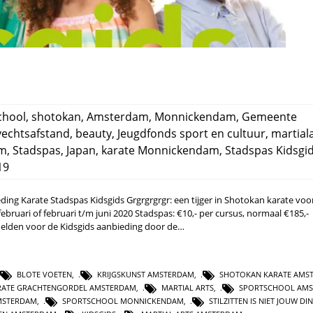
chool
,
shotokan
,
Amsterdam
,
Monnickendam
,
Gemeente
vechtsafstand
,
beauty
,
Jeugdfonds sport en cultuur
,
martial
am
,
Stadspas
,
Japan
,
karate Monnickendam
,
Stadspas Kidsgi
19
g Karate Stadspas Kidsgids Grgrgrgrgr: een tijger in Shotokan karate voo
bruari of februari t/m juni 2020 Stadspas: €10,- per cursus, normaal €185,-
elden voor de Kidsgids aanbieding door de…
BLOTE VOETEN
,
KRIJGSKUNST AMSTERDAM
,
SHOTOKAN KARATE AMS
RATE GRACHTENGORDEL AMSTERDAM
,
MARTIAL ARTS
,
SPORTSCHOOL AM
MSTERDAM
,
SPORTSCHOOL MONNICKENDAM
,
STILZITTEN IS NIET JOUW DI