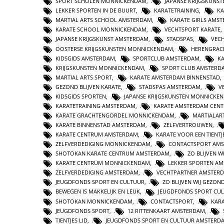
SPORT SCHOLEN MONNICKENDAM
,
JAPANSE KRIJGSKUNS
LEKKER SPORTEN IN DE BUURT
,
KARATETRAINING
,
K
MARTIAL ARTS SCHOOL AMSTERDAM
,
KARATE GIRLS AMS
KARATE SCHOOL MONNICKENDAM
,
VECHTSPORT KARATE
JAPANSE KRIJGSKUNST AMSTERDAM
,
STADSPAS
,
VEC
OOSTERSE KRIJGSKUNSTEN MONNICKENDAM
,
HERENGRAC
KIDSGIDS AMSTERDAM
,
SPORTCLUB AMSTERDAM
,
K
KRIJGSKUNSTEN MONNICKENDAM
,
SPORT CLUB AMSTERD
MARTIAL ARTS SPORT
,
KARATE AMSTERDAM BINNENSTAD
GEZOND BLIJVEN KARATE
,
STADSPAS AMSTERDAM
,
V
KIDSGIDS SPORTEN
,
JAPANSE KRIJGSKUNSTEN MONNICKE
KARATETRAINING AMSTERDAM
,
KARATE AMSTERDAM CEN
KARATE GRACHTENGORDEL MONNICKENDAM
,
MARTIALAR
KARATE BINNENSTAD AMSTERDAM
,
ZELFVERTROUWEN
,
KARATE CENTRUM AMSTERDAM
,
KARATE VOOR EEN TIENTJ
ZELFVERDEDIGING MONNICKENDAM
,
CONTACTSPORT AM
SHOTOKAN KARATE CENTRUM AMSTERDAM
,
ZO BLIJVEN 
KARATE CENTRUM MONNICKENDAM
,
LEKKER SPORTEN A
ZELFVERDEDIGING AMSTERDAM
,
VECHTPARTNER AMSTER
JEUGDFONDS SPORT EN CULTUUR
,
ZO BLIJVEN WIJ GEZON
BEWEGEN IS MAKKELIJK EN LEUK
,
JEUGDFONDS SPORT CU
SHOTOKAN MONNICKENDAM
,
CONTACTSPORT
,
KARA
JEUGDFONDS SPORT
,
12 RITTENKAART AMSTERDAM
,
TIENTJES LID
,
JEUGDFONDS SPORT EN CULTUUR AMSTERD