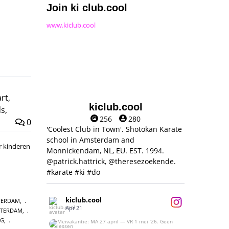
Join ki club.cool
www.kiclub.cool
art
,
kiclub.cool
ds
,
256
280
0
'Coolest Club in Town'. Shotokan Karate
school in Amsterdam and
r kinderen
Monnickendam, NL, EU. EST. 1994.
@patrick.hattrick, @theresezoekende.
#karate #ki #do
kiclub.cool
TERDAM
,
Apr 21
STERDAM
,
NG
,
Meivakantie: MA 27 april — VR 1 mei ‘26.