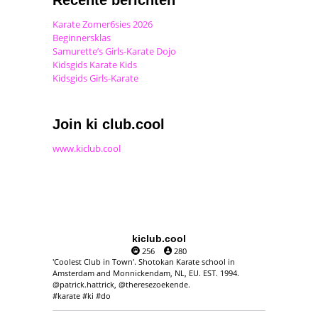
Karate Zomer6sies 2026
Beginnersklas
Samurette’s Girls-Karate Dojo
Kidsgids Karate Kids
Kidsgids Girls-Karate
Join ki club.cool
www.kiclub.cool
kiclub.cool
256
280
'Coolest Club in Town'. Shotokan Karate school in
Amsterdam and Monnickendam, NL, EU. EST. 1994.
@patrick.hattrick, @theresezoekende.
#karate #ki #do