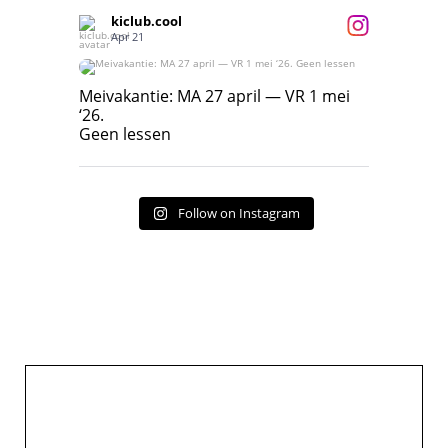
kiclub.cool
Apr 21
Meivakantie: MA 27 april — VR 1 mei ‘26.
Geen lessen
Meivakantie: MA 27 april — VR 1 mei
‘26.
17
7
Geen lessen
Follow on Instagram