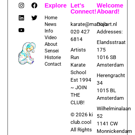
Explore
Let's
Welcome
Connect!
Aboard!
Home
karate@martialart.nl
Dojo
News
Info
020 427
Addresses:
Video
6814
Elandsstraat
About
Artists
175
Sensei
Run
1016 SB
Historie
Contact
Karate
Amsterdam
School
Herengracht
Est 1994
34
~ JOIN
1015 BL
THE
Amsterdam
CLUB!
Wilhelminalaan
© 2026 ki
52
club.cool
1141 CW
All Rights
Monnickendam