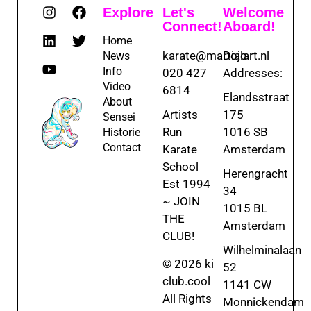
Explore
Let's
Welcome
Connect!
Aboard!
Home
karate@martialart.nl
Dojo
News
Info
020 427
Addresses:
Video
6814
Elandsstraat
About
Artists
175
Sensei
Run
1016 SB
Historie
Contact
Karate
Amsterdam
School
Herengracht
Est 1994
34
~ JOIN
1015 BL
THE
Amsterdam
CLUB!
Wilhelminalaan
© 2026 ki
52
club.cool
1141 CW
All Rights
Monnickendam