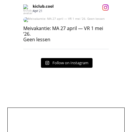
kiclub.cool
Apr 21
Meivakantie: MA 27 april — VR 1 mei ‘26.
Geen lessen
Meivakantie: MA 27 april — VR 1 mei
‘26.
17
7
Geen lessen
Follow on Instagram