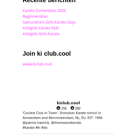
Karate Zomer6sies 2026
Beginnersklas
Samurette’s Girls-Karate Dojo
Kidsgids Karate Kids
Kidsgids Girls-Karate
Join ki club.cool
www.kiclub.cool
kiclub.cool
256
280
'Coolest Club in Town'. Shotokan Karate school in
Amsterdam and Monnickendam, NL, EU. EST. 1994.
@patrick.hattrick, @theresezoekende.
#karate #ki #do