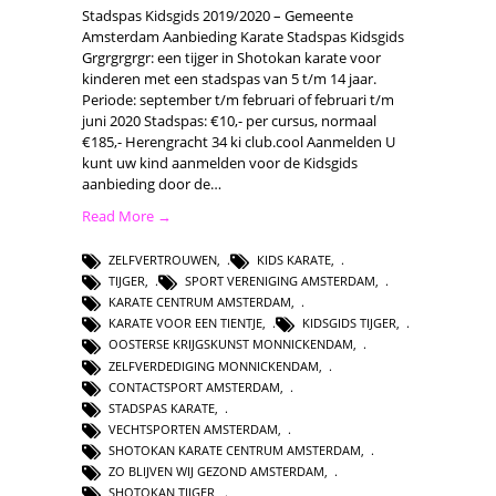
Stadspas Kidsgids 2019/2020 – Gemeente
Amsterdam Aanbieding Karate Stadspas Kidsgids
Grgrgrgrgr: een tijger in Shotokan karate voor
kinderen met een stadspas van 5 t/m 14 jaar.
Periode: september t/m februari of februari t/m
juni 2020 Stadspas: €10,- per cursus, normaal
€185,- Herengracht 34 ki club.cool Aanmelden U
kunt uw kind aanmelden voor de Kidsgids
aanbieding door de…
Read More →
ZELFVERTROUWEN
,
KIDS KARATE
,
TIJGER
,
SPORT VERENIGING AMSTERDAM
,
KARATE CENTRUM AMSTERDAM
,
KARATE VOOR EEN TIENTJE
,
KIDSGIDS TIJGER
,
OOSTERSE KRIJGSKUNST MONNICKENDAM
,
ZELFVERDEDIGING MONNICKENDAM
,
CONTACTSPORT AMSTERDAM
,
STADSPAS KARATE
,
VECHTSPORTEN AMSTERDAM
,
SHOTOKAN KARATE CENTRUM AMSTERDAM
,
ZO BLIJVEN WIJ GEZOND AMSTERDAM
,
SHOTOKAN TIJGER
,