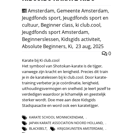
Amsterdam
,
Gemeente Amsterdam
,
Jeugdfonds sport
,
Jeugdfonds sport en
cultuur
,
Beginner class
,
ki club.cool
,
Jeugdfonds sport Amsterdam
,
Beginnerslessen
,
Kidsgids activiteit
,
Absolute Beginners
,
Ki
,
23 aug, 2025
0
Karate bij Ki club.cool
Het symbool van Shotokan-karate is de tijger,
vanwege zijn kracht en lenigheid. Precies dit train
je in de karatelessen bij ki club.cool. Door karate-
training verbeter je je coördinatie, lenigheid,
uithoudingsvermogen en snelheid. Je leert jezelf te
verdedigen waardoor je lichamelijk en geestelijk
sterker wordt. Doe mee aan deze Kidsgids
Stadspasactie en word ook een karatetijger.
KARATE SCHOOL MONNICKENDAM
,
JAPAN KARATE ASSOCIATION NOORD HOLLAND
,
BLACKBELT
,
KRIJGSKUNSTEN AMSTERDAM
,