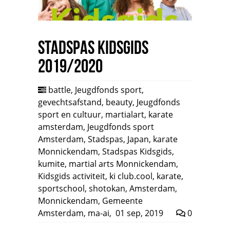
Stadspas Kidsgids
2019/2020
battle
,
Jeugdfonds sport
,
gevechtsafstand
,
beauty
,
Jeugdfonds
sport en cultuur
,
martialart
,
karate
amsterdam
,
Jeugdfonds sport
Amsterdam
,
Stadspas
,
Japan
,
karate
Monnickendam
,
Stadspas Kidsgids
,
kumite
,
martial arts Monnickendam
,
Kidsgids activiteit
,
ki club.cool
,
karate
,
sportschool
,
shotokan
,
Amsterdam
,
Monnickendam
,
Gemeente
Amsterdam
,
ma-ai
,
01 sep, 2019
0