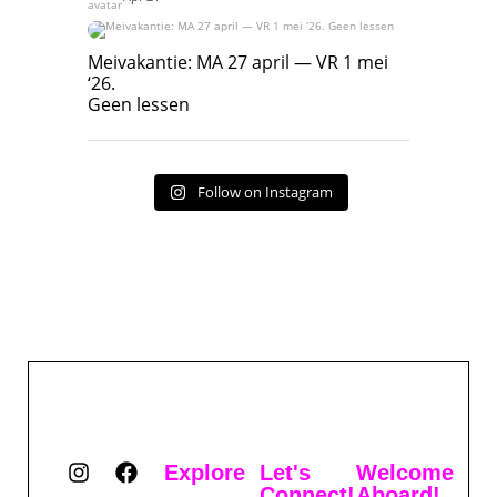
Meivakantie: MA 27 april — VR 1 mei ‘26.
Geen lessen
Meivakantie: MA 27 april — VR 1 mei
‘26.
17
7
Geen lessen
Follow on Instagram
Explore
Let's
Welcome
Connect!
Aboard!