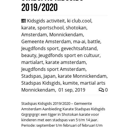
2019/2020
Kidsgids activiteit
,
ki club.cool
,
karate
,
sportschool
,
shotokan
,
Amsterdam
,
Monnickendam
,
Gemeente Amsterdam
,
ma-ai
,
battle
,
Jeugdfonds sport
,
gevechtsafstand
,
beauty
,
Jeugdfonds sport en cultuur
,
martialart
,
karate amsterdam
,
Jeugdfonds sport Amsterdam
,
Stadspas
,
Japan
,
karate Monnickendam
,
Stadspas Kidsgids
,
kumite
,
martial arts
Monnickendam
,
01 sep, 2019
0
Stadspas Kidsgids 2019/2020 – Gemeente
Amsterdam Aanbieding Karate Stadspas Kidsgids
Grgrgrgrgr: een tijger in Shotokan karate voor
kinderen met een stadspas van 5 t/m 14 jaar.
Periode: september t/m februari of februari t/m