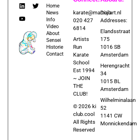
Home
karate@martialart.nl
Dojo
News
Info
020 427
Addresses:
Video
6814
Elandsstraat
About
Artists
175
Sensei
Run
1016 SB
Historie
Contact
Karate
Amsterdam
School
Herengracht
Est 1994
34
~ JOIN
1015 BL
THE
Amsterdam
CLUB!
Wilhelminalaan
© 2026 ki
52
club.cool
1141 CW
All Rights
Monnickendam
Reserved