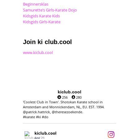
Beginnersklas
Samurette’s Girls-Karate Dojo
Kidsgids Karate Kids
Kidsgids Girls-Karate
Join ki club.cool
www.kiclub.cool
kiclub.cool
256
280
'Coolest Club in Town'. Shotokan Karate school in
Amsterdam and Monnickendam, NL, EU. EST. 1994.
@patrick.hattrick, @theresezoekende.
#karate #ki #do
kiclub.cool
Apr 21