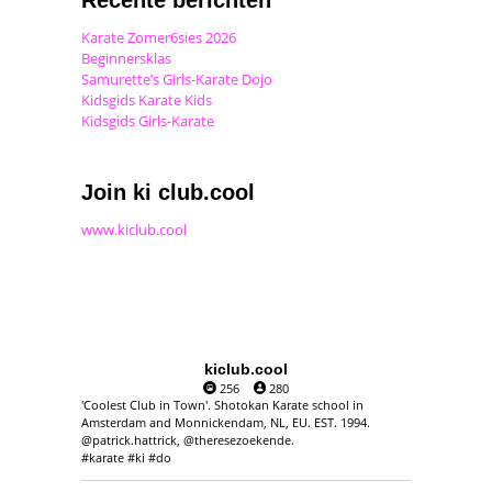
Karate Zomer6sies 2026
Beginnersklas
Samurette’s Girls-Karate Dojo
Kidsgids Karate Kids
Kidsgids Girls-Karate
Join ki club.cool
www.kiclub.cool
kiclub.cool
256
280
'Coolest Club in Town'. Shotokan Karate school in
Amsterdam and Monnickendam, NL, EU. EST. 1994.
@patrick.hattrick, @theresezoekende.
#karate #ki #do