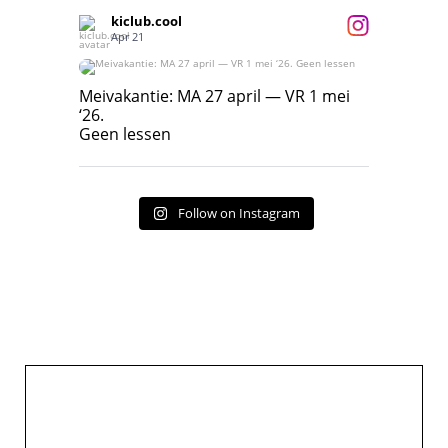
kiclub.cool
Apr 21
Meivakantie: MA 27 april — VR 1 mei ‘26.
Geen lessen
Meivakantie: MA 27 april — VR 1 mei
‘26.
17
7
Geen lessen
Follow on Instagram