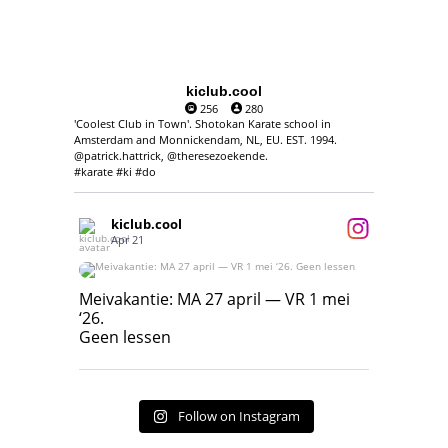
kiclub.cool
256
280
'Coolest Club in Town'. Shotokan Karate school in
Amsterdam and Monnickendam, NL, EU. EST. 1994.
@patrick.hattrick, @theresezoekende.
#karate #ki #do
kiclub.cool
Apr 21
Meivakantie: MA 27 april — VR 1 mei ‘26.
Geen lessen
Meivakantie: MA 27 april — VR 1 mei
‘26.
17
7
Geen lessen
Follow on Instagram