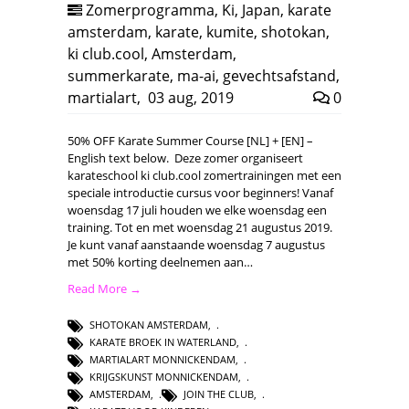
Zomerprogramma
,
Ki
,
Japan
,
karate
amsterdam
,
karate
,
kumite
,
shotokan
,
ki club.cool
,
Amsterdam
,
summerkarate
,
ma-ai
,
gevechtsafstand
,
martialart
,
03 aug, 2019
0
50% OFF Karate Summer Course [NL] + [EN] –
English text below. Deze zomer organiseert
karateschool ki club.cool zomertrainingen met een
speciale introductie cursus voor beginners! Vanaf
woensdag 17 juli houden we elke woensdag een
training. Tot en met woensdag 21 augustus 2019.
Je kunt vanaf aanstaande woensdag 7 augustus
met 50% korting deelnemen aan…
Read More →
SHOTOKAN AMSTERDAM
,
KARATE BROEK IN WATERLAND
,
MARTIALART MONNICKENDAM
,
KRIJGSKUNST MONNICKENDAM
,
AMSTERDAM
,
JOIN THE CLUB
,