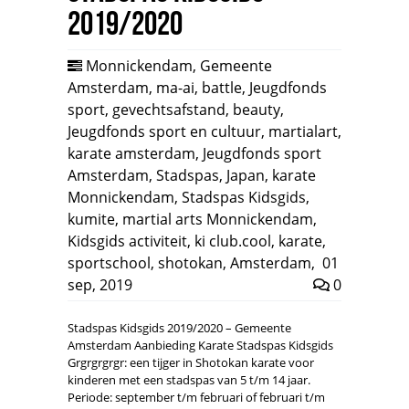
2019/2020
Monnickendam
,
Gemeente
Amsterdam
,
ma-ai
,
battle
,
Jeugdfonds
sport
,
gevechtsafstand
,
beauty
,
Jeugdfonds sport en cultuur
,
martialart
,
karate amsterdam
,
Jeugdfonds sport
Amsterdam
,
Stadspas
,
Japan
,
karate
Monnickendam
,
Stadspas Kidsgids
,
kumite
,
martial arts Monnickendam
,
Kidsgids activiteit
,
ki club.cool
,
karate
,
sportschool
,
shotokan
,
Amsterdam
,
01
sep, 2019
0
Stadspas Kidsgids 2019/2020 – Gemeente
Amsterdam Aanbieding Karate Stadspas Kidsgids
Grgrgrgrgr: een tijger in Shotokan karate voor
kinderen met een stadspas van 5 t/m 14 jaar.
Periode: september t/m februari of februari t/m