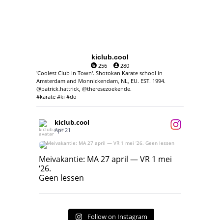
kiclub.cool
256
280
'Coolest Club in Town'. Shotokan Karate school in
Amsterdam and Monnickendam, NL, EU. EST. 1994.
@patrick.hattrick, @theresezoekende.
#karate #ki #do
kiclub.cool
Apr 21
Meivakantie: MA 27 april — VR 1 mei ‘26.
Geen lessen
Meivakantie: MA 27 april — VR 1 mei
‘26.
17
7
Geen lessen
Follow on Instagram