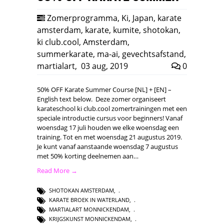
Zomerprogramma
,
Ki
,
Japan
,
karate
amsterdam
,
karate
,
kumite
,
shotokan
,
ki club.cool
,
Amsterdam
,
summerkarate
,
ma-ai
,
gevechtsafstand
,
martialart
,
03 aug, 2019
0
50% OFF Karate Summer Course [NL] + [EN] –
English text below. Deze zomer organiseert
karateschool ki club.cool zomertrainingen met een
speciale introductie cursus voor beginners! Vanaf
woensdag 17 juli houden we elke woensdag een
training. Tot en met woensdag 21 augustus 2019.
Je kunt vanaf aanstaande woensdag 7 augustus
met 50% korting deelnemen aan…
Read More →
SHOTOKAN AMSTERDAM
,
KARATE BROEK IN WATERLAND
,
MARTIALART MONNICKENDAM
,
KRIJGSKUNST MONNICKENDAM
,