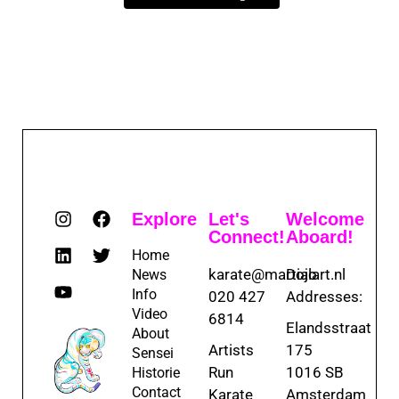
Explore
Let's
Welcome
Connect!
Aboard!
Home
karate@martialart.nl
Dojo
News
Info
020 427
Addresses:
Video
6814
Elandsstraat
About
Artists
175
Sensei
Run
1016 SB
Historie
Contact
Karate
Amsterdam