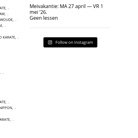
Geen lessen
Meivakantie: MA 27 april — VR 1
ATE
,
17
7
mei ‘26.
DAM
,
Geen lessen
NWOUDE
,
M
,
O KARATE
,
Follow on Instagram
,
ATE
,
NIPPON
,
ARATE
,