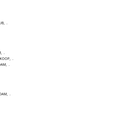
UB
,
M
,
 KOOP
,
DAM
,
RDAM
,