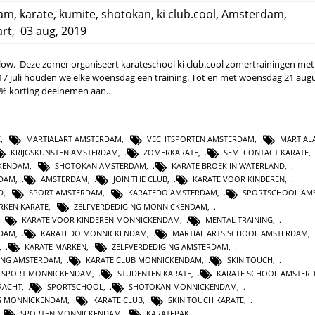
dam
,
karate
,
kumite
,
shotokan
,
ki club.cool
,
Amsterdam
,
art
,
03 aug, 2019
low. Deze zomer organiseert karateschool ki club.cool zomertrainingen met
 17 juli houden we elke woensdag een training. Tot en met woensdag 21 aug
0% korting deelnemen aan…
E
,
MARTIALART AMSTERDAM
,
VECHTSPORTEN AMSTERDAM
,
MARTIAL
KRIJGSKUNSTEN AMSTERDAM
,
ZOMERKARATE
,
SEMI CONTACT KARATE
,
CKENDAM
,
SHOTOKAN AMSTERDAM
,
KARATE BROEK IN WATERLAND
,
NDAM
,
AMSTERDAM
,
JOIN THE CLUB
,
KARATE VOOR KINDEREN
,
D
,
SPORT AMSTERDAM
,
KARATEDO AMSTERDAM
,
SPORTSCHOOL AM
RKEN KARATE
,
ZELFVERDEDIGING MONNICKENDAM
,
,
KARATE VOOR KINDEREN MONNICKENDAM
,
MENTAL TRAINING
,
RDAM
,
KARATEDO MONNICKENDAM
,
MARTIAL ARTS SCHOOL AMSTERDAM
,
,
KARATE MARKEN
,
ZELFVERDEDIGING AMSTERDAM
,
GING AMSTERDAM
,
KARATE CLUB MONNICKENDAM
,
SKIN TOUCH
,
SPORT MONNICKENDAM
,
STUDENTEN KARATE
,
KARATE SCHOOL AMSTER
RACHT
,
SPORTSCHOOL
,
SHOTOKAN MONNICKENDAM
,
NG MONNICKENDAM
,
KARATE CLUB
,
SKIN TOUCH KARATE
,
,
SPORTEN MONNICKENDAM
,
KARATEPAK
,