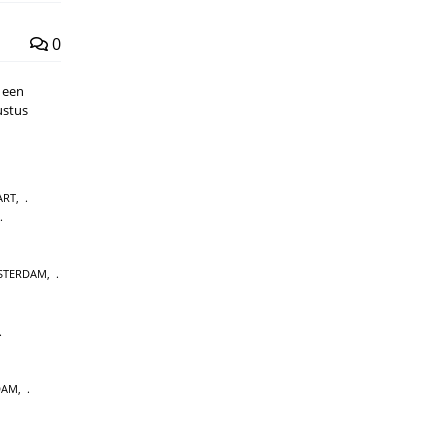
0
 een
ustus
ART
,
STERDAM
,
DAM
,