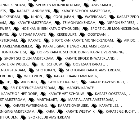
MONNICKENDAM
,
SPORTEN MONNICKENDAM
,
AMS KARATE
,
KETS
,
KARATE LANDSMEER
,
KARATE SCHOOL AMSTERDAM
,
NICKENDAM
,
NIHON
,
COOL JAPAN
,
WATERGANG
,
KARATE ZEDD
DAM
,
KARATE AMSTERDAM
,
TE MONNICKENDAM
,
NIPPON EXPRESS
,
TEWERF
,
HOE KAN IK EEN KATA ONTHOUDEN
,
SPORT CLUB MONNICKENDA
ARATE
,
UITDAM KARATE
,
KERKBUURT
,
OOSTZAAN
,
AMSTERDAM
,
KARATE
,
SHOTOKAN KARATE MONNICKENDAM
,
AIKIDO
,
HAARLEMMERMEER
,
KARATE GRACHTENGORDEL AMSTERDAM
,
IHON KARATE GI
,
DORPS KARATE SCHOOL DORPS KARATE VERENIGING
,
SPORT SCHOLEN AMSTERDAM
,
KARATE BROEK IN WATERLAND
,
ARATE KATWOUDE
,
HET SCHOUW
,
OOSTZAAN KARATE
,
TEN AMSTERDAM
,
SHOTOKAN
,
SHOTOKAN KARATE AMSTERDAM
,
EBUURT
,
WITTEWERF
,
KARATE HAARLEMMERMER
,
TE
,
AIKIBUDO
,
GEHUCHT KARATE
,
KARATE HAVENBUURT
,
,
SELF DEFENCE AMSTERDAM
,
MARKEN KARATE
,
KARATE OP HET DORP
,
KARATE HET SCHOUW
,
KARATE OOSTZAAN
,
NST AMSTERDAM
,
MARTIALART
,
MARTIAL ARTS AMSTERDAM
,
M
,
KARATE WATERGANG
,
KARATE OVERLEEK
,
KARATE LES
,
ENIGING AMSTERDAM
,
KARA
,
KARATE WESTWIJK
,
KARATE GEHUCHT
,
ONTHOUDEN
,
SPORTCLUB AMSTERDAM