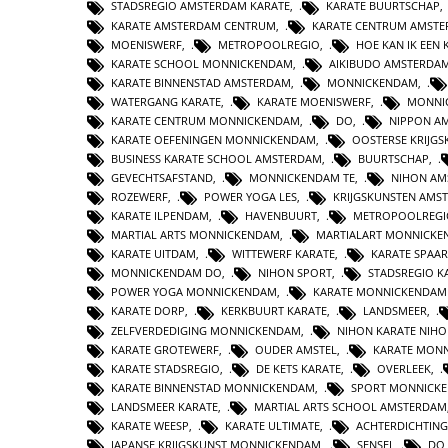
STADSREGIO AMSTERDAM KARATE
,
KARATE BUURTSCHAP
KARATE AMSTERDAM CENTRUM
,
KARATE CENTRUM AMST
MOENISWERF
,
METROPOOLREGIO
,
HOE KAN IK EE
KARATE SCHOOL MONNICKENDAM
,
AIKIBUDO AMSTERDA
KARATE BINNENSTAD AMSTERDAM
,
MONNICKENDAM
,
WATERGANG KARATE
,
KARATE MOENISWERF
,
MONNI
KARATE CENTRUM MONNICKENDAM
,
DO
,
NIPPON A
KARATE OEFENINGEN MONNICKENDAM
,
OOSTERSE KRIJG
BUSINESS KARATE SCHOOL AMSTERDAM
,
BUURTSCHAP
,
GEVECHTSAFSTAND
,
MONNICKENDAM TE
,
NIHON AM
ROZEWERF
,
POWER YOGA LES
,
KRIJGSKUNSTEN AMS
KARATE ILPENDAM
,
HAVENBUURT
,
METROPOOLREGI
MARTIAL ARTS MONNICKENDAM
,
MARTIALART MONNICK
KARATE UITDAM
,
WITTEWERF KARATE
,
KARATE SPAA
MONNICKENDAM DO
,
NIHON SPORT
,
STADSREGIO K
POWER YOGA MONNICKENDAM
,
KARATE MONNICKENDAM
KARATE DORP
,
KERKBUURT KARATE
,
LANDSMEER
,
ZELFVERDEDIGING MONNICKENDAM
,
NIHON KARATE NIHO
KARATE GROTEWERF
,
OUDER AMSTEL
,
KARATE MON
KARATE STADSREGIO
,
DE KETS KARATE
,
OVERLEEK
,
KARATE BINNENSTAD MONNICKENDAM
,
SPORT MONNICK
LANDSMEER KARATE
,
MARTIAL ARTS SCHOOL AMSTERDAM
KARATE WEESP
,
KARATE ULTIMATE
,
ACHTERDICHTING
JAPANSE KRIJGSKUNST MONNICKENDAM
,
SENSEI
,
DO