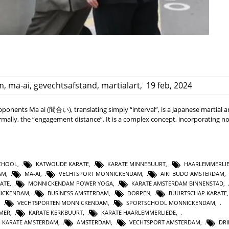
m
,
ma-ai
,
gevechtsafstand
,
martialart
,
19 feb, 2024
onents Ma ai (間合い), translating simply “interval”, is a Japanese martial a
ally, the “engagement distance”. It is a complex concept, incorporating no
SCHOOL
,
KATWOUDE KARATE
,
KARATE MINNEBUURT
,
HAARLEMMERLI
AM
,
MA-AI
,
VECHTSPORT MONNICKENDAM
,
AIKI BUDO AMSTERDAM
,
ATE
,
MONNICKENDAM POWER YOGA
,
KARATE AMSTERDAM BINNENSTAD
,
NICKENDAM
,
BUSINESS AMSTERDAM
,
DORPEN
,
BUURTSCHAP KARATE
,
VECHTSPORTEN MONNICKENDAM
,
SPORTSCHOOL MONNICKENDAM
,
MER
,
KARATE KERKBUURT
,
KARATE HAARLEMMERLIEDE
,
 KARATE AMSTERDAM
,
AMSTERDAM
,
VECHTSPORT AMSTERDAM
,
DR