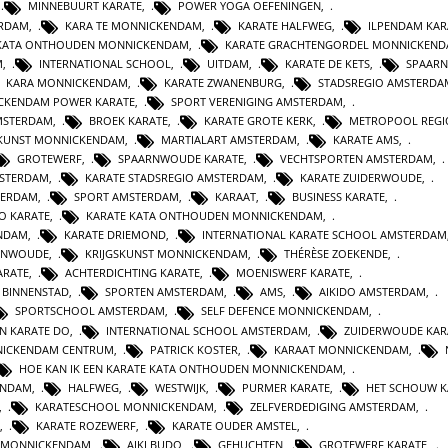
,
MINNEBUURT KARATE
,
POWER YOGA OEFENINGEN
,
ERDAM
,
KARA TE MONNICKENDAM
,
KARATE HALFWEG
,
ILPENDAM KAR
N KATA ONTHOUDEN MONNICKENDAM
,
KARATE GRACHTENGORDEL MONNICKEN
M
,
INTERNATIONAL SCHOOL
,
UITDAM
,
KARATE DE KETS
,
SPAAR
KARA MONNICKENDAM
,
KARATE ZWANENBURG
,
STADSREGIO AMSTERDA
CKENDAM POWER KARATE
,
SPORT VERENIGING AMSTERDAM
,
MSTERDAM
,
BROEK KARATE
,
KARATE GROTE KERK
,
METROPOOL REGI
SKUNST MONNICKENDAM
,
MARTIALART AMSTERDAM
,
KARATE AMS
,
GROTEWERF
,
SPAARNWOUDE KARATE
,
VECHTSPORTEN AMSTERDAM
,
STERDAM
,
KARATE STADSREGIO AMSTERDAM
,
KARATE ZUIDERWOUDE
,
TERDAM
,
SPORT AMSTERDAM
,
KARAAT
,
BUSINESS KARATE
,
O KARATE
,
KARATE KATA ONTHOUDEN MONNICKENDAM
,
ENDAM
,
KARATE DRIEMOND
,
INTERNATIONAL KARATE SCHOOL AMSTERDAM
RNWOUDE
,
KRIJGSKUNST MONNICKENDAM
,
THÉRÈSE ZOEKENDE
,
ARATE
,
ACHTERDICHTING KARATE
,
MOENISWERF KARATE
,
 BINNENSTAD
,
SPORTEN AMSTERDAM
,
AMS
,
AIKIDO AMSTERDAM
,
SPORTSCHOOL AMSTERDAM
,
SELF DEFENCE MONNICKENDAM
,
N KARATE DO
,
INTERNATIONAL SCHOOL AMSTERDAM
,
ZUIDERWOUDE KAR
NICKENDAM CENTRUM
,
PATRICK KOSTER
,
KARAAT MONNICKENDAM
,
HOE KAN IK EEN KARATE KATA ONTHOUDEN MONNICKENDAM
,
ENDAM
,
HALFWEG
,
WESTWIJK
,
PURMER KARATE
,
HET SCHOUW K
,
KARATESCHOOL MONNICKENDAM
,
ZELFVERDEDIGING AMSTERDAM
,
,
KARATE ROZEWERF
,
KARATE OUDER AMSTEL
,
 MONNICKENDAM
,
AIKI BUDO
,
GEHUCHTEN
,
GROTEWERF KARATE
,