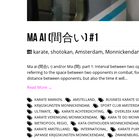
Ma ai (間合い) #1
karate
,
shotokan
,
Amsterdam
,
Monnickenda
Ma ai (間合い) and/or Ma (間). part 1: Interval between two opp
referring to the space between two opponents in combat; form
distance between opponents, but also the time it will…
Read More →
KARATE MARKEN
,
AMSTELLAND
,
BUSINESS KARATE 
KRIJGSKUNSTEN MONNICKENDAM
,
SPORT CLUB AMSTERD
ULTIMATE
,
KARATE ACHTERDICHTING
,
OVERLEEK KAR
KARATE VERENIGING MONNICKENDAM
,
KARA TE DO MON
METROPOOL REGIO
,
KATA ONTHOUDEN MONNICKENDAM
KARATE AMSTELLAND
,
INTERNATIONAL
,
KARATE PUR
JAPANSE KRIJGSKUNSTEN MONNICKENDAM
,
ZWANENBURG.