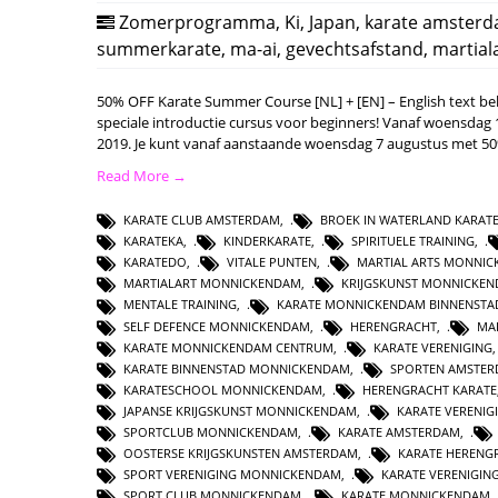
Zomerprogramma
,
Ki
,
Japan
,
karate amster
summerkarate
,
ma-ai
,
gevechtsafstand
,
martial
50% OFF Karate Summer Course [NL] + [EN] – English text be
speciale introductie cursus voor beginners! Vanaf woensdag
2019. Je kunt vanaf aanstaande woensdag 7 augustus met 5
Read More →
KARATE CLUB AMSTERDAM
,
BROEK IN WATERLAND KARAT
KARATEKA
,
KINDERKARATE
,
SPIRITUELE TRAINING
,
KARATEDO
,
VITALE PUNTEN
,
MARTIAL ARTS MONNI
MARTIALART MONNICKENDAM
,
KRIJGSKUNST MONNICKE
MENTALE TRAINING
,
KARATE MONNICKENDAM BINNENSTA
SELF DEFENCE MONNICKENDAM
,
HERENGRACHT
,
MA
KARATE MONNICKENDAM CENTRUM
,
KARATE VERENIGING
KARATE BINNENSTAD MONNICKENDAM
,
SPORTEN AMSTE
KARATESCHOOL MONNICKENDAM
,
HERENGRACHT KARATE
JAPANSE KRIJGSKUNST MONNICKENDAM
,
KARATE VERENI
SPORTCLUB MONNICKENDAM
,
KARATE AMSTERDAM
,
OOSTERSE KRIJGSKUNSTEN AMSTERDAM
,
KARATE HERENG
SPORT VERENIGING MONNICKENDAM
,
KARATE VERENIGI
SPORT CLUB MONNICKENDAM
,
KARATE MONNICKENDAM