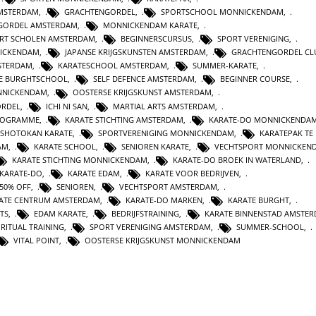
AMSTERDAM
,
GRACHTENGORDEL
,
SPORTSCHOOL MONNICKENDAM
,
GORDEL AMSTERDAM
,
MONNICKENDAM KARATE
,
RT SCHOLEN AMSTERDAM
,
BEGINNERSCURSUS
,
SPORT VERENIGING
,
ICKENDAM
,
JAPANSE KRIJGSKUNSTEN AMSTERDAM
,
GRACHTENGORDEL CL
STERDAM
,
KARATESCHOOL AMSTERDAM
,
SUMMER-KARATE
,
E BURGHTSCHOOL
,
SELF DEFENCE AMSTERDAM
,
BEGINNER COURSE
,
NNICKENDAM
,
OOSTERSE KRIJGSKUNST AMSTERDAM
,
ORDEL
,
ICHI NI SAN
,
MARTIAL ARTS AMSTERDAM
,
ROGRAMME
,
KARATE STICHTING AMSTERDAM
,
KARATE-DO MONNICKENDA
SHOTOKAN KARATE
,
SPORTVERENIGING MONNICKENDAM
,
KARATEPAK TE
AM
,
KARATE SCHOOL
,
SENIOREN KARATE
,
VECHTSPORT MONNICKEN
KARATE STICHTING MONNICKENDAM
,
KARATE-DO BROEK IN WATERLAND
,
KARATE-DO
,
KARATE EDAM
,
KARATE VOOR BEDRIJVEN
,
50% OFF
,
SENIOREN
,
VECHTSPORT AMSTERDAM
,
ATE CENTRUM AMSTERDAM
,
KARATE-DO MARKEN
,
KARATE BURGHT
,
TS
,
EDAM KARATE
,
BEDRIJFSTRAINING
,
KARATE BINNENSTAD AMSTE
IRITUAL TRAINING
,
SPORT VERENIGING AMSTERDAM
,
SUMMER-SCHOOL
,
VITAL POINT
,
OOSTERSE KRIJGSKUNST MONNICKENDAM