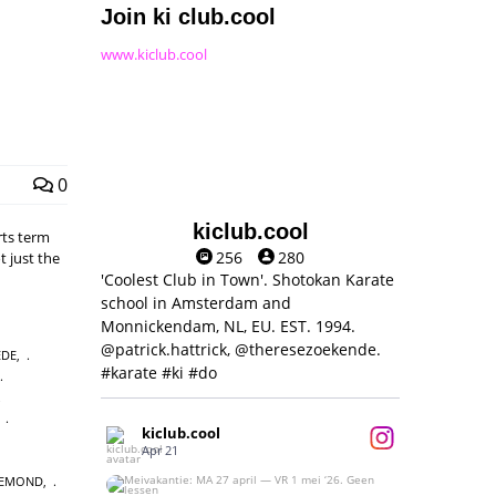
Join ki club.cool
www.kiclub.cool
0
kiclub.cool
rts term
256
280
t just the
'Coolest Club in Town'. Shotokan Karate
school in Amsterdam and
Monnickendam, NL, EU. EST. 1994.
@patrick.hattrick, @theresezoekende.
EDE
,
#karate #ki #do
,
kiclub.cool
Apr 21
IEMOND
,
Meivakantie: MA 27 april — VR 1 mei ‘26.