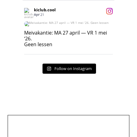
kiclub.cool
Apr 21
Meivakantie: MA 27 april — VR 1 mei ‘26.
Geen lessen
Meivakantie: MA 27 april — VR 1 mei
‘26.
17
7
Geen lessen
Follow on Instagram