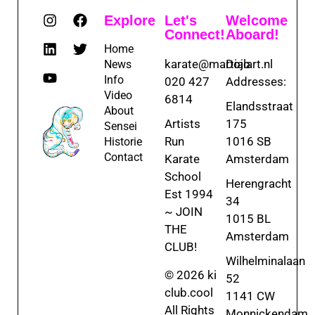
Explore
Let's
Welcome
Connect!
Aboard!
Home
karate@martialart.nl
Dojo
News
Info
020 427
Addresses:
Video
6814
Elandsstraat
About
Artists
175
Sensei
Run
1016 SB
Historie
Contact
Karate
Amsterdam
School
Herengracht
Est 1994
34
~ JOIN
1015 BL
THE
Amsterdam
CLUB!
Wilhelminalaan
© 2026 ki
52
club.cool
1141 CW
All Rights
Monnickendam