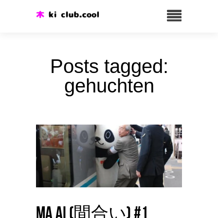
Posts tagged:
gehuchten
Ma ai (間合い) #1