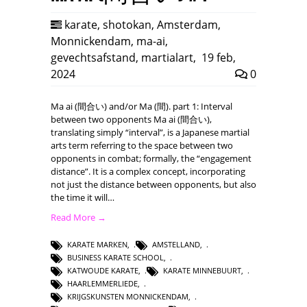
karate
,
shotokan
,
Amsterdam
,
Monnickendam
,
ma-ai
,
gevechtsafstand
,
martialart
,
19 feb,
2024
0
Ma ai (間合い) and/or Ma (間). part 1: Interval
between two opponents Ma ai (間合い),
translating simply “interval”, is a Japanese martial
arts term referring to the space between two
opponents in combat; formally, the “engagement
distance”. It is a complex concept, incorporating
not just the distance between opponents, but also
the time it will…
Read More →
KARATE MARKEN
,
AMSTELLAND
,
BUSINESS KARATE SCHOOL
,
KATWOUDE KARATE
,
KARATE MINNEBUURT
,
HAARLEMMERLIEDE
,
KRIJGSKUNSTEN MONNICKENDAM
,