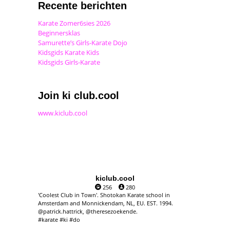
Recente berichten
Karate Zomer6sies 2026
Beginnersklas
Samurette’s Girls-Karate Dojo
Kidsgids Karate Kids
Kidsgids Girls-Karate
Join ki club.cool
www.kiclub.cool
kiclub.cool
256
280
'Coolest Club in Town'. Shotokan Karate school in
Amsterdam and Monnickendam, NL, EU. EST. 1994.
@patrick.hattrick, @theresezoekende.
#karate #ki #do