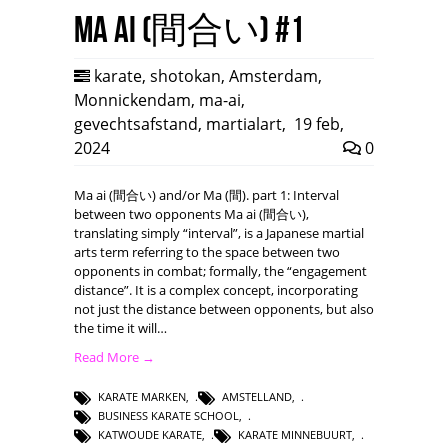
Ma ai (間合い) #1
karate
,
shotokan
,
Amsterdam
,
Monnickendam
,
ma-ai
,
gevechtsafstand
,
martialart
,
19 feb,
2024
0
Ma ai (間合い) and/or Ma (間). part 1: Interval
between two opponents Ma ai (間合い),
translating simply “interval”, is a Japanese martial
arts term referring to the space between two
opponents in combat; formally, the “engagement
distance”. It is a complex concept, incorporating
not just the distance between opponents, but also
the time it will…
Read More →
KARATE MARKEN
,
AMSTELLAND
,
BUSINESS KARATE SCHOOL
,
KATWOUDE KARATE
,
KARATE MINNEBUURT
,