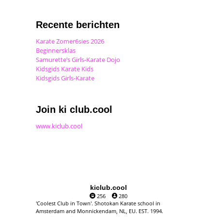
Recente berichten
Karate Zomer6sies 2026
Beginnersklas
Samurette’s Girls-Karate Dojo
Kidsgids Karate Kids
Kidsgids Girls-Karate
Join ki club.cool
www.kiclub.cool
kiclub.cool
256
280
'Coolest Club in Town'. Shotokan Karate school in
Amsterdam and Monnickendam, NL, EU. EST. 1994.