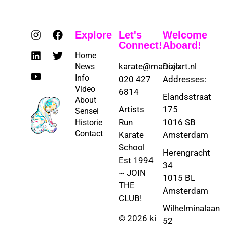
Explore
Let's
Welcome
Connect!
Aboard!
Home
karate@martialart.nl
Dojo
News
Info
020 427
Addresses:
Video
6814
Elandsstraat
About
Artists
175
Sensei
Run
1016 SB
Historie
Contact
Karate
Amsterdam
School
Herengracht
Est 1994
34
~ JOIN
1015 BL
THE
Amsterdam
CLUB!
Wilhelminalaan
© 2026 ki
52