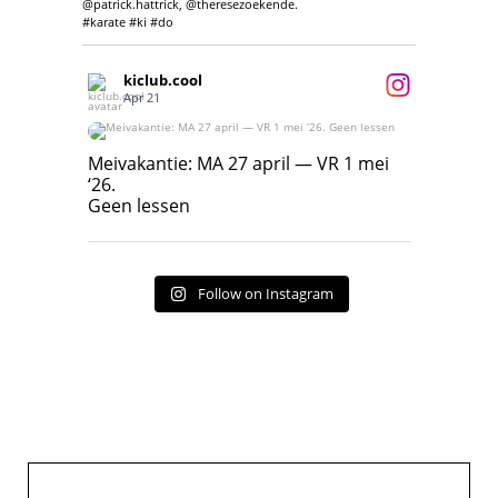
@patrick.hattrick, @theresezoekende.
#karate #ki #do
kiclub.cool
Apr 21
Meivakantie: MA 27 april — VR 1 mei ‘26.
Geen lessen
Meivakantie: MA 27 april — VR 1 mei
‘26.
17
7
Geen lessen
Follow on Instagram