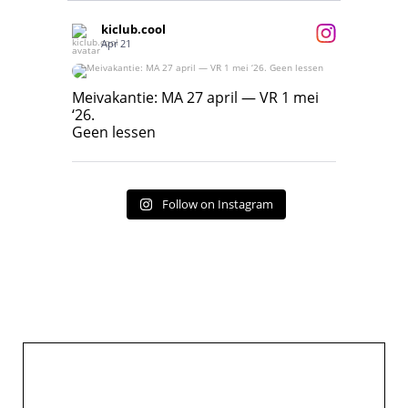
kiclub.cool
Apr 21
Meivakantie: MA 27 april — VR 1 mei ‘26.
Geen lessen
Meivakantie: MA 27 april — VR 1 mei
‘26.
17
7
Geen lessen
Follow on Instagram