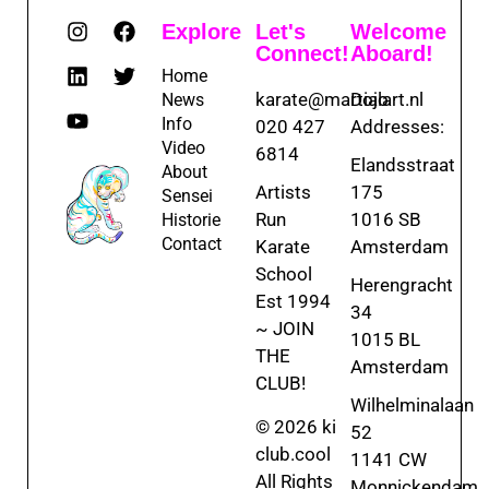
Explore
Let's
Welcome
Connect!
Aboard!
Home
karate@martialart.nl
Dojo
News
Info
020 427
Addresses:
Video
6814
Elandsstraat
About
Artists
175
Sensei
Run
1016 SB
Historie
Contact
Karate
Amsterdam
School
Herengracht
Est 1994
34
~ JOIN
1015 BL
THE
Amsterdam
CLUB!
Wilhelminalaan
© 2026 ki
52
club.cool
1141 CW
All Rights
Monnickendam