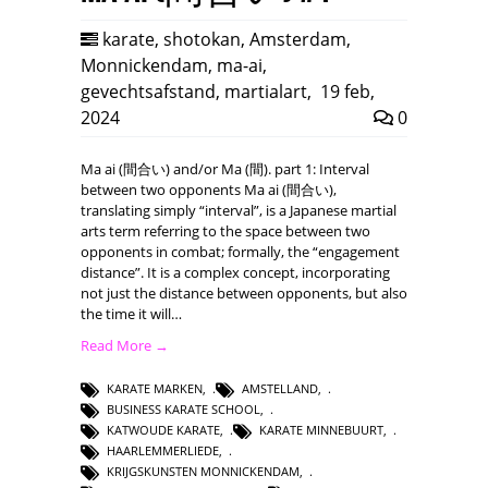
karate
,
shotokan
,
Amsterdam
,
Monnickendam
,
ma-ai
,
gevechtsafstand
,
martialart
,
19 feb,
2024
0
Ma ai (間合い) and/or Ma (間). part 1: Interval
between two opponents Ma ai (間合い),
translating simply “interval”, is a Japanese martial
arts term referring to the space between two
opponents in combat; formally, the “engagement
distance”. It is a complex concept, incorporating
not just the distance between opponents, but also
the time it will…
Read More →
KARATE MARKEN
,
AMSTELLAND
,
BUSINESS KARATE SCHOOL
,
KATWOUDE KARATE
,
KARATE MINNEBUURT
,
HAARLEMMERLIEDE
,
KRIJGSKUNSTEN MONNICKENDAM
,