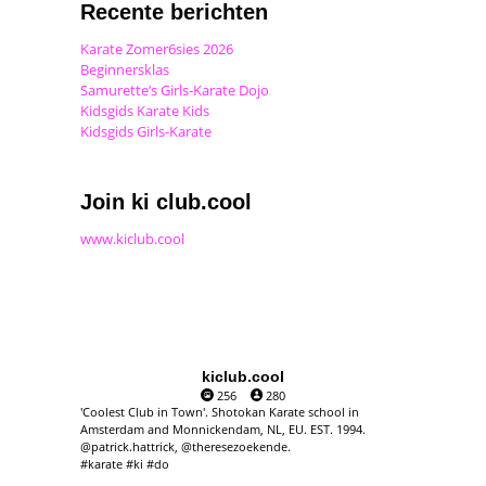
Recente berichten
Karate Zomer6sies 2026
Beginnersklas
Samurette’s Girls-Karate Dojo
Kidsgids Karate Kids
Kidsgids Girls-Karate
Join ki club.cool
www.kiclub.cool
kiclub.cool
256
280
'Coolest Club in Town'. Shotokan Karate school in
Amsterdam and Monnickendam, NL, EU. EST. 1994.
@patrick.hattrick, @theresezoekende.
#karate #ki #do