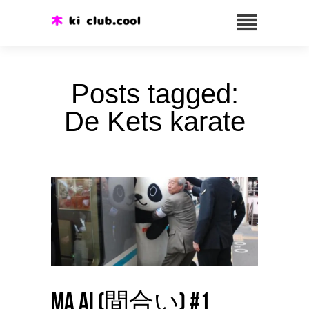
Posts tagged:
De Kets karate
Ma ai (間合い) #1