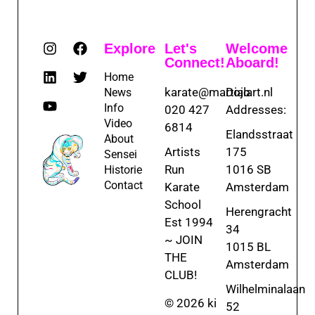
Explore
Let's
Welcome
Connect!
Aboard!
Home
karate@martialart.nl
Dojo
News
Info
020 427
Addresses:
Video
6814
Elandsstraat
About
Artists
175
Sensei
Run
1016 SB
Historie
Contact
Karate
Amsterdam
School
Herengracht
Est 1994
34
~ JOIN
1015 BL
THE
Amsterdam
CLUB!
Wilhelminalaan
© 2026 ki
52