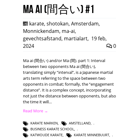
Ma ai (間合い) #1
karate
,
shotokan
,
Amsterdam
,
Monnickendam
,
ma-ai
,
gevechtsafstand
,
martialart
,
19 feb,
2024
0
Ma ai (間合い) and/or Ma (間). part 1: Interval
between two opponents Ma ai (間合い),
translating simply “interval”, is a Japanese martial
arts term referring to the space between two
opponents in combat; formally, the “engagement
distance”. It is a complex concept, incorporating
not just the distance between opponents, but also
the time it will…
Read More →
KARATE MARKEN
,
AMSTELLAND
,
BUSINESS KARATE SCHOOL
,
KATWOUDE KARATE
,
KARATE MINNEBUURT
,