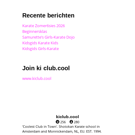
Recente berichten
Karate Zomer6sies 2026
Beginnersklas
Samurette’s Girls-Karate Dojo
Kidsgids Karate Kids
Kidsgids Girls-Karate
Join ki club.cool
www.kiclub.cool
kiclub.cool
256
280
'Coolest Club in Town'. Shotokan Karate school in
Amsterdam and Monnickendam, NL, EU. EST. 1994.