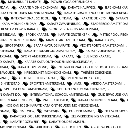
,
MINNEBUURT KARATE
,
POWER YOGA OEFENINGEN
,
ERDAM
,
KARA TE MONNICKENDAM
,
KARATE HALFWEG
,
ILPENDAM KAR
N KATA ONTHOUDEN MONNICKENDAM
,
KARATE GRACHTENGORDEL MONNICKEN
M
,
INTERNATIONAL SCHOOL
,
UITDAM
,
KARATE DE KETS
,
SPAAR
KARA MONNICKENDAM
,
KARATE ZWANENBURG
,
STADSREGIO AMSTERDA
CKENDAM POWER KARATE
,
SPORT VERENIGING AMSTERDAM
,
MSTERDAM
,
BROEK KARATE
,
KARATE GROTE KERK
,
METROPOOL REGI
SKUNST MONNICKENDAM
,
MARTIALART AMSTERDAM
,
KARATE AMS
,
GROTEWERF
,
SPAARNWOUDE KARATE
,
VECHTSPORTEN AMSTERDAM
,
STERDAM
,
KARATE STADSREGIO AMSTERDAM
,
KARATE ZUIDERWOUDE
,
TERDAM
,
SPORT AMSTERDAM
,
KARAAT
,
BUSINESS KARATE
,
O KARATE
,
KARATE KATA ONTHOUDEN MONNICKENDAM
,
ENDAM
,
KARATE DRIEMOND
,
INTERNATIONAL KARATE SCHOOL AMSTERDAM
RNWOUDE
,
KRIJGSKUNST MONNICKENDAM
,
THÉRÈSE ZOEKENDE
,
ARATE
,
ACHTERDICHTING KARATE
,
MOENISWERF KARATE
,
 BINNENSTAD
,
SPORTEN AMSTERDAM
,
AMS
,
AIKIDO AMSTERDAM
,
SPORTSCHOOL AMSTERDAM
,
SELF DEFENCE MONNICKENDAM
,
N KARATE DO
,
INTERNATIONAL SCHOOL AMSTERDAM
,
ZUIDERWOUDE KAR
NICKENDAM CENTRUM
,
PATRICK KOSTER
,
KARAAT MONNICKENDAM
,
HOE KAN IK EEN KARATE KATA ONTHOUDEN MONNICKENDAM
,
ENDAM
,
HALFWEG
,
WESTWIJK
,
PURMER KARATE
,
HET SCHOUW K
,
KARATESCHOOL MONNICKENDAM
,
ZELFVERDEDIGING AMSTERDAM
,
,
KARATE ROZEWERF
,
KARATE OUDER AMSTEL
,
 MONNICKENDAM
,
AIKI BUDO
,
GEHUCHTEN
,
GROTEWERF KARATE
,