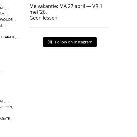
Geen lessen
Meivakantie: MA 27 april — VR 1
ATE
,
17
7
mei ‘26.
DAM
,
Geen lessen
NWOUDE
,
M
,
O KARATE
,
Follow on Instagram
,
ATE
,
NIPPON
,
ARATE
,