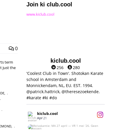
Join ki club.cool
www.kiclub.cool
0
kiclub.cool
rts term
256
280
t just the
'Coolest Club in Town'. Shotokan Karate
school in Amsterdam and
Monnickendam, NL, EU. EST. 1994.
@patrick.hattrick, @theresezoekende.
EDE
,
#karate #ki #do
,
kiclub.cool
Apr 21
IEMOND
,
Meivakantie: MA 27 april — VR 1 mei ‘26.