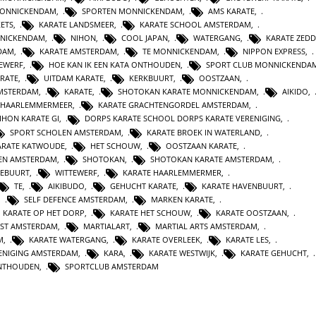
MONNICKENDAM
,
SPORTEN MONNICKENDAM
,
AMS KARATE
,
KETS
,
KARATE LANDSMEER
,
KARATE SCHOOL AMSTERDAM
,
NICKENDAM
,
NIHON
,
COOL JAPAN
,
WATERGANG
,
KARATE ZEDD
DAM
,
KARATE AMSTERDAM
,
TE MONNICKENDAM
,
NIPPON EXPRESS
,
TEWERF
,
HOE KAN IK EEN KATA ONTHOUDEN
,
SPORT CLUB MONNICKENDA
ARATE
,
UITDAM KARATE
,
KERKBUURT
,
OOSTZAAN
,
AMSTERDAM
,
KARATE
,
SHOTOKAN KARATE MONNICKENDAM
,
AIKIDO
,
HAARLEMMERMEER
,
KARATE GRACHTENGORDEL AMSTERDAM
,
IHON KARATE GI
,
DORPS KARATE SCHOOL DORPS KARATE VERENIGING
,
SPORT SCHOLEN AMSTERDAM
,
KARATE BROEK IN WATERLAND
,
ARATE KATWOUDE
,
HET SCHOUW
,
OOSTZAAN KARATE
,
TEN AMSTERDAM
,
SHOTOKAN
,
SHOTOKAN KARATE AMSTERDAM
,
EBUURT
,
WITTEWERF
,
KARATE HAARLEMMERMER
,
TE
,
AIKIBUDO
,
GEHUCHT KARATE
,
KARATE HAVENBUURT
,
,
SELF DEFENCE AMSTERDAM
,
MARKEN KARATE
,
KARATE OP HET DORP
,
KARATE HET SCHOUW
,
KARATE OOSTZAAN
,
NST AMSTERDAM
,
MARTIALART
,
MARTIAL ARTS AMSTERDAM
,
M
,
KARATE WATERGANG
,
KARATE OVERLEEK
,
KARATE LES
,
ENIGING AMSTERDAM
,
KARA
,
KARATE WESTWIJK
,
KARATE GEHUCHT
,
ONTHOUDEN
,
SPORTCLUB AMSTERDAM