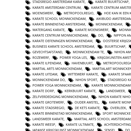
STADSREGIO AMSTERDAM KARATE
,
KARATE BUURTSCHAP
KARATE AMSTERDAM CENTRUM
,
KARATE CENTRUM AMST
MOENISWERF
,
METROPOOLREGIO
,
HOE KAN IK EE
KARATE SCHOOL MONNICKENDAM
,
AIKIBUDO AMSTERDA
KARATE BINNENSTAD AMSTERDAM
,
MONNICKENDAM
,
WATERGANG KARATE
,
KARATE MOENISWERF
,
MONNI
KARATE CENTRUM MONNICKENDAM
,
DO
,
NIPPON A
KARATE OEFENINGEN MONNICKENDAM
,
OOSTERSE KRIJG
BUSINESS KARATE SCHOOL AMSTERDAM
,
BUURTSCHAP
,
GEVECHTSAFSTAND
,
MONNICKENDAM TE
,
NIHON AM
ROZEWERF
,
POWER YOGA LES
,
KRIJGSKUNSTEN AMS
KARATE ILPENDAM
,
HAVENBUURT
,
METROPOOLREGI
MARTIAL ARTS MONNICKENDAM
,
MARTIALART MONNICK
KARATE UITDAM
,
WITTEWERF KARATE
,
KARATE SPAA
MONNICKENDAM DO
,
NIHON SPORT
,
STADSREGIO K
POWER YOGA MONNICKENDAM
,
KARATE MONNICKENDAM
KARATE DORP
,
KERKBUURT KARATE
,
LANDSMEER
,
ZELFVERDEDIGING MONNICKENDAM
,
NIHON KARATE NIHO
KARATE GROTEWERF
,
OUDER AMSTEL
,
KARATE MON
KARATE STADSREGIO
,
DE KETS KARATE
,
OVERLEEK
,
KARATE BINNENSTAD MONNICKENDAM
,
SPORT MONNICK
LANDSMEER KARATE
,
MARTIAL ARTS SCHOOL AMSTERDAM
KARATE WEESP
,
KARATE ULTIMATE
,
ACHTERDICHTING
JAPANSE KRIJGSKUNST MONNICKENDAM
,
SENSEI
,
DO