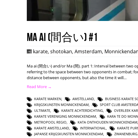
Ma ai (間合い) #1
karate
,
shotokan
,
Amsterdam
,
Monnickenda
Ma ai (間合い) and/or Ma (間). part 1: Interval between two opp
referring to the space between two opponents in combat; form
distance between opponents, but also the time it will…
Read More →
KARATE MARKEN
,
AMSTELLAND
,
BUSINESS KARATE 
KRIJGSKUNSTEN MONNICKENDAM
,
SPORT CLUB AMSTERD
ULTIMATE
,
KARATE ACHTERDICHTING
,
OVERLEEK KAR
KARATE VERENIGING MONNICKENDAM
,
KARA TE DO MON
METROPOOL REGIO
,
KATA ONTHOUDEN MONNICKENDAM
KARATE AMSTELLAND
,
INTERNATIONAL
,
KARATE PUR
JAPANSE KRIJGSKUNSTEN MONNICKENDAM
,
ZWANENBURG.