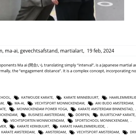
m
,
ma-ai
,
gevechtsafstand
,
martialart
,
19 feb, 2024
onents Ma ai (間合い), translating simply “interval”, is a Japanese martial a
ally, the “engagement distance”. It is a complex concept, incorporating no
SCHOOL
,
KATWOUDE KARATE
,
KARATE MINNEBUURT
,
HAARLEMMERLI
AM
,
MA-AI
,
VECHTSPORT MONNICKENDAM
,
AIKI BUDO AMSTERDAM
,
ATE
,
MONNICKENDAM POWER YOGA
,
KARATE AMSTERDAM BINNENSTAD
,
NICKENDAM
,
BUSINESS AMSTERDAM
,
DORPEN
,
BUURTSCHAP KARATE
,
VECHTSPORTEN MONNICKENDAM
,
SPORTSCHOOL MONNICKENDAM
,
MER
,
KARATE KERKBUURT
,
KARATE HAARLEMMERLIEDE
,
 KARATE AMSTERDAM
,
AMSTERDAM
,
VECHTSPORT AMSTERDAM
,
DR