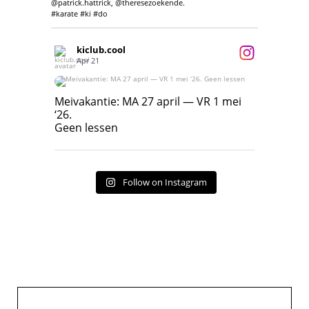
@patrick.hattrick, @theresezoekende.
#karate #ki #do
kiclub.cool
Apr 21
Meivakantie: MA 27 april — VR 1 mei ‘26.
Geen lessen
Meivakantie: MA 27 april — VR 1 mei
‘26.
17
7
Geen lessen
Follow on Instagram