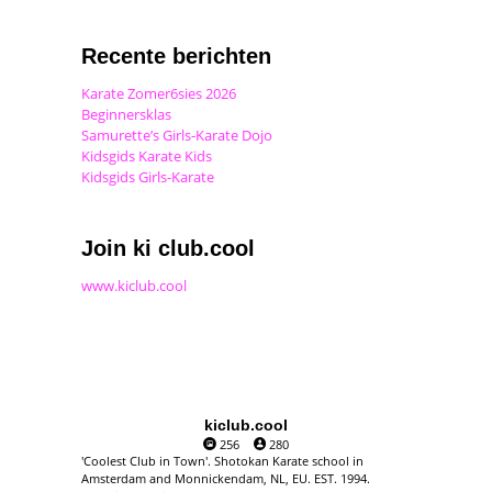
Recente berichten
Karate Zomer6sies 2026
Beginnersklas
Samurette’s Girls-Karate Dojo
Kidsgids Karate Kids
Kidsgids Girls-Karate
Join ki club.cool
www.kiclub.cool
kiclub.cool
256
280
'Coolest Club in Town'. Shotokan Karate school in
Amsterdam and Monnickendam, NL, EU. EST. 1994.