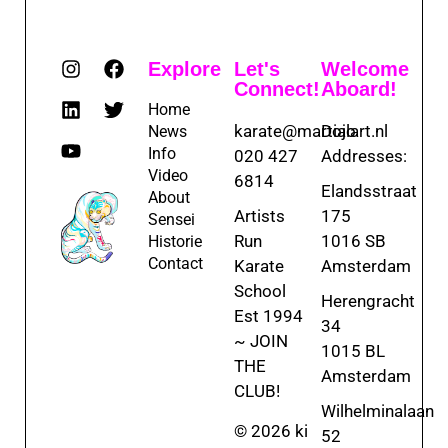
Explore
Let's
Welcome
Connect!
Aboard!
Home
karate@martialart.nl
Dojo
News
Info
020 427
Addresses:
Video
6814
Elandsstraat
About
Artists
175
Sensei
Run
1016 SB
Historie
Contact
Karate
Amsterdam
School
Herengracht
Est 1994
34
~ JOIN
1015 BL
THE
Amsterdam
CLUB!
Wilhelminalaan
© 2026 ki
52