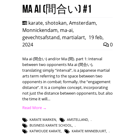
Ma ai (間合い) #1
karate
,
shotokan
,
Amsterdam
,
Monnickendam
,
ma-ai
,
gevechtsafstand
,
martialart
,
19 feb,
2024
0
Ma ai (間合い) and/or Ma (間). part 1: Interval
between two opponents Ma ai (間合い),
translating simply “interval”, is a Japanese martial
arts term referring to the space between two
opponents in combat; formally, the “engagement
distance”. It is a complex concept, incorporating
not just the distance between opponents, but also
the time it will…
Read More →
KARATE MARKEN
,
AMSTELLAND
,
BUSINESS KARATE SCHOOL
,
KATWOUDE KARATE
,
KARATE MINNEBUURT
,