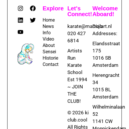
Explore
Let's
Welcome
Connect!
Aboard!
Home
karate@martialart.nl
Dojo
News
Info
020 427
Addresses:
Video
6814
Elandsstraat
About
Artists
175
Sensei
Run
1016 SB
Historie
Contact
Karate
Amsterdam
School
Herengracht
Est 1994
34
~ JOIN
1015 BL
THE
Amsterdam
CLUB!
Wilhelminalaan
© 2026 ki
52
club.cool
1141 CW
All Rights
Monnickendam