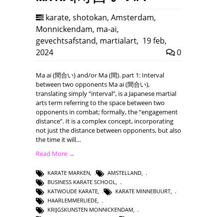
karate
,
shotokan
,
Amsterdam
,
Monnickendam
,
ma-ai
,
gevechtsafstand
,
martialart
,
19 feb,
2024
0
Ma ai (間合い) and/or Ma (間). part 1: Interval
between two opponents Ma ai (間合い),
translating simply “interval”, is a Japanese martial
arts term referring to the space between two
opponents in combat; formally, the “engagement
distance”. It is a complex concept, incorporating
not just the distance between opponents, but also
the time it will…
Read More →
KARATE MARKEN
,
AMSTELLAND
,
BUSINESS KARATE SCHOOL
,
KATWOUDE KARATE
,
KARATE MINNEBUURT
,
HAARLEMMERLIEDE
,
KRIJGSKUNSTEN MONNICKENDAM
,