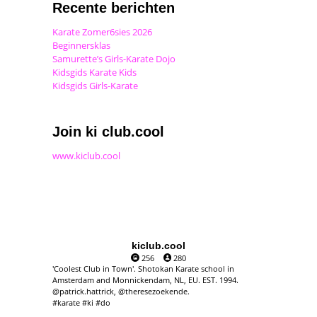
Recente berichten
Karate Zomer6sies 2026
Beginnersklas
Samurette’s Girls-Karate Dojo
Kidsgids Karate Kids
Kidsgids Girls-Karate
Join ki club.cool
www.kiclub.cool
kiclub.cool
256
280
'Coolest Club in Town'. Shotokan Karate school in
Amsterdam and Monnickendam, NL, EU. EST. 1994.
@patrick.hattrick, @theresezoekende.
#karate #ki #do