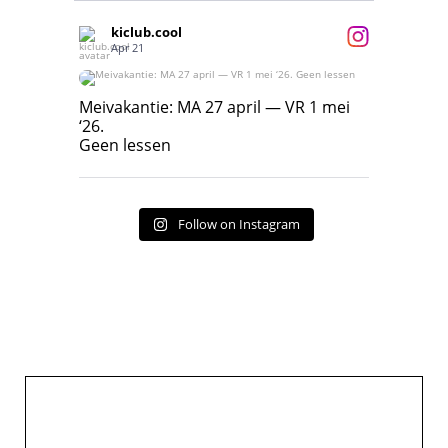
kiclub.cool
Apr 21
Meivakantie: MA 27 april — VR 1 mei ‘26.
Geen lessen
Meivakantie: MA 27 april — VR 1 mei
‘26.
17
7
Geen lessen
Follow on Instagram