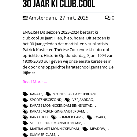
30 jaar ki club.cool
Amsterdam
,
27 mrt, 2025
0
ENGLISH Dit seizoen 2023-2024 bestaat ki
club.cool 30 jaar! Hiep, hiep, hoera! Dit seizoen is
het 30 jaar geleden dat martial- en visual artists
Patrick Koster en Thérèse Zoekende ki club.cool
oprichtten. Historie Op donderdag 9 juni 1994 van
19:00-20:30 uur geven wij onze eerste karateles in
de door ons opgerichte karateschool genaamd De
Bijlmer…
Read More →
KARATE
,
VECHTSPORT AMSTERDAM
,
SPORTENISGEZOND
,
VERJAARDAG
,
KARATE MONNICKENDAM BINNENSTAD
,
KARATE VERENIGING AMSTERDAM
,
KARATEKID
,
SUMMER CAMP
,
OSAKA
,
SELF DEFENCE MONNICKENDAM
,
MARTIALART MONNICKENDAM
,
MEADOW
,
SUMMER-CLASS
,