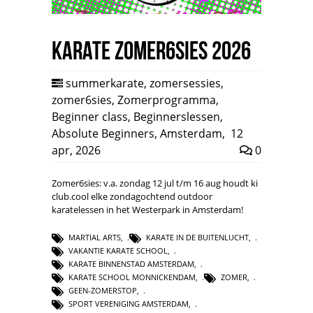
Karate Zomer6sies 2026
summerkarate
,
zomersessies
,
zomer6sies
,
Zomerprogramma
,
Beginner class
,
Beginnerslessen
,
Absolute Beginners
,
Amsterdam
,
12
apr, 2026
0
Zomer6sies: v.a. zondag 12 jul t/m 16 aug houdt ki
club.cool elke zondagochtend outdoor
karatelessen in het Westerpark in Amsterdam!
MARTIAL ARTS
,
KARATE IN DE BUITENLUCHT
,
VAKANTIE KARATE SCHOOL
,
KARATE BINNENSTAD AMSTERDAM
,
KARATE SCHOOL MONNICKENDAM
,
ZOMER
,
GEEN-ZOMERSTOP
,
SPORT VERENIGING AMSTERDAM
,