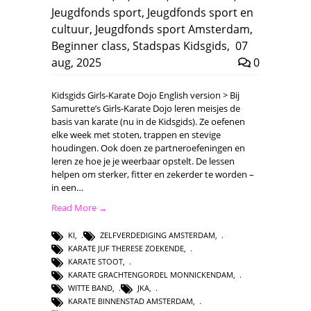
Jeugdfonds sport
,
Jeugdfonds sport en
cultuur
,
Jeugdfonds sport Amsterdam
,
Beginner class
,
Stadspas Kidsgids
,
07
aug, 2025
0
Kidsgids Girls-Karate Dojo English version > Bij
Samurette’s Girls-Karate Dojo leren meisjes de
basis van karate (nu in de Kidsgids). Ze oefenen
elke week met stoten, trappen en stevige
houdingen. Ook doen ze partneroefeningen en
leren ze hoe je je weerbaar opstelt. De lessen
helpen om sterker, fitter en zekerder te worden –
in een…
Read More →
KI
,
ZELFVERDEDIGING AMSTERDAM
,
KARATE JUF THERESE ZOEKENDE
,
KARATE STOOT
,
KARATE GRACHTENGORDEL MONNICKENDAM
,
WITTE BAND
,
JKA
,
KARATE BINNENSTAD AMSTERDAM
,