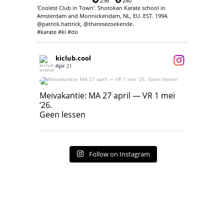
256
280
'Coolest Club in Town'. Shotokan Karate school in
Amsterdam and Monnickendam, NL, EU. EST. 1994.
@patrick.hattrick, @theresezoekende.
#karate #ki #do
kiclub.cool
Apr 21
Meivakantie: MA 27 april — VR 1 mei ‘26.
Geen lessen
Meivakantie: MA 27 april — VR 1 mei
‘26.
17
7
Geen lessen
Follow on Instagram