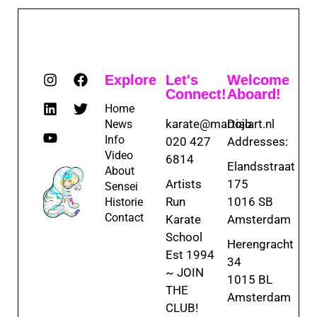
Explore
Let's
Welcome
Connect!
Aboard!
Home
karate@martialart.nl
Dojo
News
Info
020 427
Addresses:
Video
6814
Elandsstraat
About
Artists
175
Sensei
Run
1016 SB
Historie
Contact
Karate
Amsterdam
School
Herengracht
Est 1994
34
~ JOIN
1015 BL
THE
Amsterdam
CLUB!