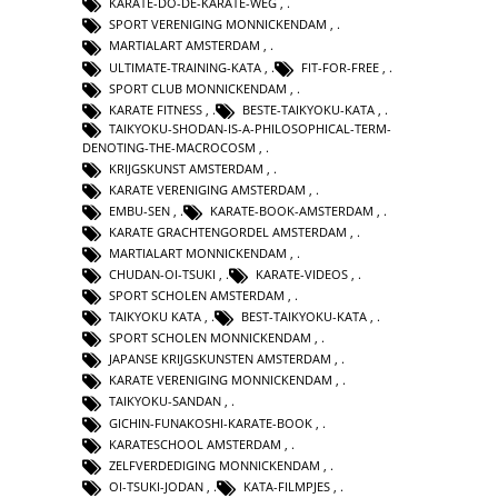
KARATE-DO-DE-KARATE-WEG
,
SPORT VERENIGING MONNICKENDAM
,
MARTIALART AMSTERDAM
,
ULTIMATE-TRAINING-KATA
,
FIT-FOR-FREE
,
SPORT CLUB MONNICKENDAM
,
KARATE FITNESS
,
BESTE-TAIKYOKU-KATA
,
TAIKYOKU-SHODAN-IS-A-PHILOSOPHICAL-TERM-
DENOTING-THE-MACROCOSM
,
KRIJGSKUNST AMSTERDAM
,
KARATE VERENIGING AMSTERDAM
,
EMBU-SEN
,
KARATE-BOOK-AMSTERDAM
,
KARATE GRACHTENGORDEL AMSTERDAM
,
MARTIALART MONNICKENDAM
,
CHUDAN-OI-TSUKI
,
KARATE-VIDEOS
,
SPORT SCHOLEN AMSTERDAM
,
TAIKYOKU KATA
,
BEST-TAIKYOKU-KATA
,
SPORT SCHOLEN MONNICKENDAM
,
JAPANSE KRIJGSKUNSTEN AMSTERDAM
,
KARATE VERENIGING MONNICKENDAM
,
TAIKYOKU-SANDAN
,
GICHIN-FUNAKOSHI-KARATE-BOOK
,
KARATESCHOOL AMSTERDAM
,
ZELFVERDEDIGING MONNICKENDAM
,
OI-TSUKI-JODAN
,
KATA-FILMPJES
,