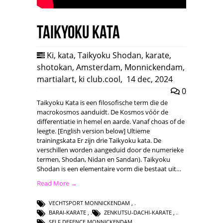
Taikyoku Kata
Ki
,
kata
,
Taikyoku Shodan
,
karate
,
shotokan
,
Amsterdam
,
Monnickendam
,
martialart
,
ki club.cool
,
14 dec, 2024
0
Taikyoku Kata is een filosofische term die de
macrokosmos aanduidt. De Kosmos vóór de
differentiatie in hemel en aarde. Vanaf choas of de
leegte. [English version below] Ultieme
trainingskata Er zijn drie Taikyoku kata. De
verschillen worden aangeduid door de numerieke
termen, Shodan, Nidan en Sandan). Taikyoku
Shodan is een elementaire vorm die bestaat uit…
Read More →
VECHTSPORT MONNICKENDAM
,
BARAI-KARATE
,
ZENKUTSU-DACHI-KARATE
,
SELF DEFENCE MONNICKENDAM
,