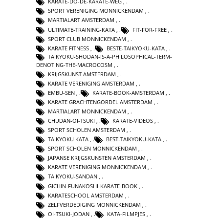
KARATE-DO-DE-KARATE-WEG
,
SPORT VERENIGING MONNICKENDAM
,
MARTIALART AMSTERDAM
,
ULTIMATE-TRAINING-KATA
,
FIT-FOR-FREE
,
SPORT CLUB MONNICKENDAM
,
KARATE FITNESS
,
BESTE-TAIKYOKU-KATA
,
TAIKYOKU-SHODAN-IS-A-PHILOSOPHICAL-TERM-
DENOTING-THE-MACROCOSM
,
KRIJGSKUNST AMSTERDAM
,
KARATE VERENIGING AMSTERDAM
,
EMBU-SEN
,
KARATE-BOOK-AMSTERDAM
,
KARATE GRACHTENGORDEL AMSTERDAM
,
MARTIALART MONNICKENDAM
,
CHUDAN-OI-TSUKI
,
KARATE-VIDEOS
,
SPORT SCHOLEN AMSTERDAM
,
TAIKYOKU KATA
,
BEST-TAIKYOKU-KATA
,
SPORT SCHOLEN MONNICKENDAM
,
JAPANSE KRIJGSKUNSTEN AMSTERDAM
,
KARATE VERENIGING MONNICKENDAM
,
TAIKYOKU-SANDAN
,
GICHIN-FUNAKOSHI-KARATE-BOOK
,
KARATESCHOOL AMSTERDAM
,
ZELFVERDEDIGING MONNICKENDAM
,
OI-TSUKI-JODAN
,
KATA-FILMPJES
,