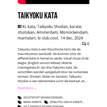
Taikyoku Kata
Ki
,
kata
,
Taikyoku Shodan
,
karate
,
shotokan
,
Amsterdam
,
Monnickendam
,
martialart
,
ki club.cool
,
14 dec, 2024
0
Taikyoku Kata is een filosofische term die de
macrokosmos aanduidt. De Kosmos vóór de
differentiatie in hemel en aarde. Vanaf choas of de
leegte. [English version below] Ultieme
trainingskata Er zijn drie Taikyoku kata. De
verschillen worden aangeduid door de numerieke
termen, Shodan, Nidan en Sandan). Taikyoku
Shodan is een elementaire vorm die bestaat uit…
Read More →
VECHTSPORT MONNICKENDAM
,
BARAI-KARATE
,
ZENKUTSU-DACHI-KARATE
,
SELF DEFENCE MONNICKENDAM
,