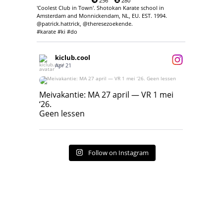
256
280
'Coolest Club in Town'. Shotokan Karate school in
Amsterdam and Monnickendam, NL, EU. EST. 1994.
@patrick.hattrick, @theresezoekende.
#karate #ki #do
kiclub.cool
Apr 21
Meivakantie: MA 27 april — VR 1 mei ‘26.
Geen lessen
Meivakantie: MA 27 april — VR 1 mei
‘26.
17
7
Geen lessen
Follow on Instagram