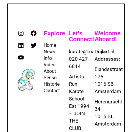
Explore
Let's
Welcome
Connect!
Aboard!
Home
karate@martialart.nl
Dojo
News
Info
020 427
Addresses:
Video
6814
Elandsstraat
About
Artists
175
Sensei
Run
1016 SB
Historie
Contact
Karate
Amsterdam
School
Herengracht
Est 1994
34
~ JOIN
1015 BL
THE
Amsterdam
CLUB!