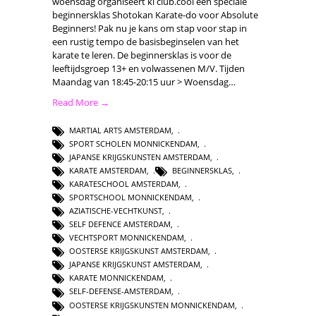
woensdag organiseert ki club.cool een speciale
beginnersklas Shotokan Karate-do voor Absolute
Beginners! Pak nu je kans om stap voor stap in
een rustig tempo de basisbeginselen van het
karate te leren. De beginnersklas is voor de
leeftijdsgroep 13+ en volwassenen M/V. Tijden
Maandag van 18:45-20:15 uur > Woensdag…
Read More →
MARTIAL ARTS AMSTERDAM
,
SPORT SCHOLEN MONNICKENDAM
,
JAPANSE KRIJGSKUNSTEN AMSTERDAM
,
KARATE AMSTERDAM
,
BEGINNERSKLAS
,
KARATESCHOOL AMSTERDAM
,
SPORTSCHOOL MONNICKENDAM
,
AZIATISCHE-VECHTKUNST
,
SELF DEFENCE AMSTERDAM
,
VECHTSPORT MONNICKENDAM
,
OOSTERSE KRIJGSKUNST AMSTERDAM
,
JAPANSE KRIJGSKUNST AMSTERDAM
,
KARATE MONNICKENDAM
,
SELF-DEFENSE-AMSTERDAM
,
OOSTERSE KRIJGSKUNSTEN MONNICKENDAM
,