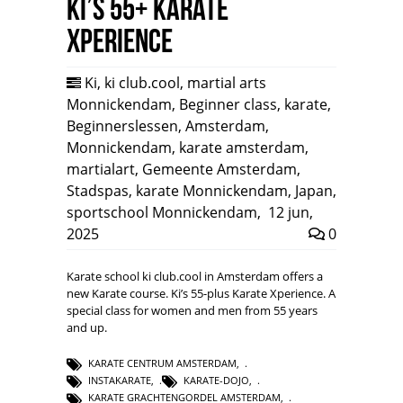
Ki’s 55+ Karate
Xperience
Ki
,
ki club.cool
,
martial arts
Monnickendam
,
Beginner class
,
karate
,
Beginnerslessen
,
Amsterdam
,
Monnickendam
,
karate amsterdam
,
martialart
,
Gemeente Amsterdam
,
Stadspas
,
karate Monnickendam
,
Japan
,
sportschool Monnickendam
,
12 jun,
2025
0
Karate school ki club.cool in Amsterdam offers a
new Karate course. Ki’s 55-plus Karate Xperience. A
special class for women and men from 55 years
and up.
KARATE CENTRUM AMSTERDAM
,
INSTAKARATE
,
KARATE-DOJO
,
KARATE GRACHTENGORDEL AMSTERDAM
,