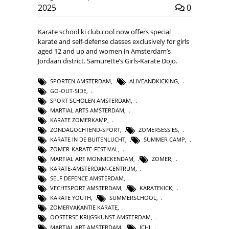
2025
0
Karate school ki club.cool now offers special
karate and self-defense classes exclusively for girls
aged 12 and up and women in Amsterdam’s
Jordaan district. Samurette’s Girls-Karate Dojo.
SPORTEN AMSTERDAM
,
ALIVEANDKICKING
,
GO-OUT-SIDE
,
SPORT SCHOLEN AMSTERDAM
,
MARTIAL ARTS AMSTERDAM
,
KARATE ZOMERKAMP
,
ZONDAGOCHTEND-SPORT
,
ZOMERSESSIES
,
KARATE IN DE BUITENLUCHT
,
SUMMER CAMP
,
ZOMER-KARATE-FESTIVAL
,
MARTIAL ART MONNICKENDAM
,
ZOMER
,
KARATE-AMSTERDAM-CENTRUM
,
SELF DEFENCE AMSTERDAM
,
VECHTSPORT AMSTERDAM
,
KARATEKICK
,
KARATE YOUTH
,
SUMMERSCHOOL
,
ZOMERVAKANTIE KARATE
,
OOSTERSE KRIJGSKUNST AMSTERDAM
,
MARTIAL ART AMSTERDAM
,
ICHI
,