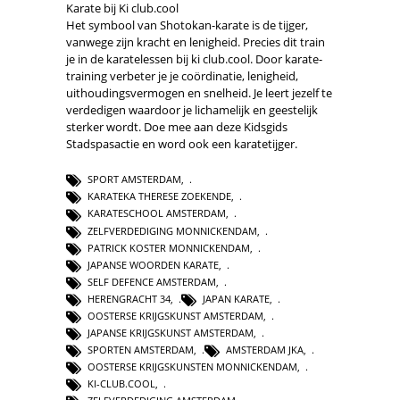
Karate bij Ki club.cool
Het symbool van Shotokan-karate is de tijger,
vanwege zijn kracht en lenigheid. Precies dit train
je in de karatelessen bij ki club.cool. Door karate-
training verbeter je je coördinatie, lenigheid,
uithoudingsvermogen en snelheid. Je leert jezelf te
verdedigen waardoor je lichamelijk en geestelijk
sterker wordt. Doe mee aan deze Kidsgids
Stadspasactie en word ook een karatetijger.
SPORT AMSTERDAM
,
KARATEKA THERESE ZOEKENDE
,
KARATESCHOOL AMSTERDAM
,
ZELFVERDEDIGING MONNICKENDAM
,
PATRICK KOSTER MONNICKENDAM
,
JAPANSE WOORDEN KARATE
,
SELF DEFENCE AMSTERDAM
,
HERENGRACHT 34
,
JAPAN KARATE
,
OOSTERSE KRIJGSKUNST AMSTERDAM
,
JAPANSE KRIJGSKUNST AMSTERDAM
,
SPORTEN AMSTERDAM
,
AMSTERDAM JKA
,
OOSTERSE KRIJGSKUNSTEN MONNICKENDAM
,
KI-CLUB.COOL
,