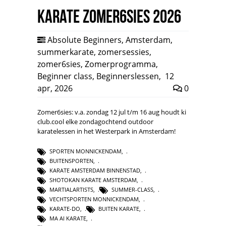
Karate Zomer6sies 2026
Absolute Beginners
,
Amsterdam
,
summerkarate
,
zomersessies
,
zomer6sies
,
Zomerprogramma
,
Beginner class
,
Beginnerslessen
,
12
apr, 2026
0
Zomer6sies: v.a. zondag 12 jul t/m 16 aug houdt ki
club.cool elke zondagochtend outdoor
karatelessen in het Westerpark in Amsterdam!
SPORTEN MONNICKENDAM
,
BUITENSPORTEN
,
KARATE AMSTERDAM BINNENSTAD
,
SHOTOKAN KARATE AMSTERDAM
,
MARTIALARTISTS
,
SUMMER-CLASS
,
VECHTSPORTEN MONNICKENDAM
,
KARATE-DO
,
BUITEN KARATE
,
MA AI KARATE
,