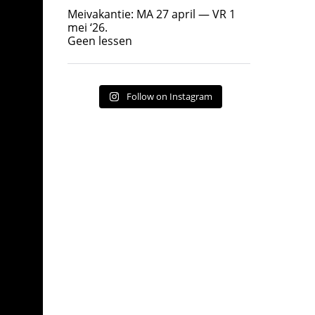
Geen lessen
Meivakantie: MA 27 april — VR 1
17
7
mei ‘26.
Geen lessen
Follow on Instagram