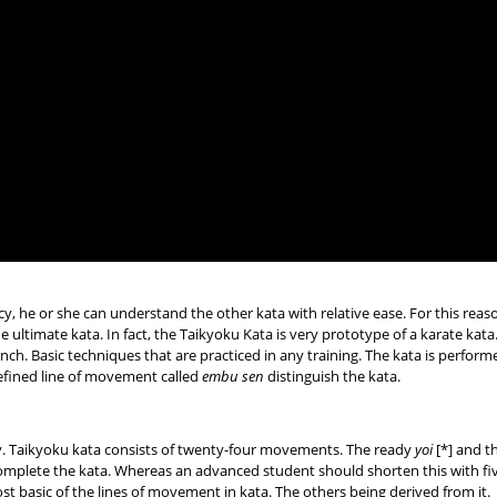
y, he or she can understand the other kata with relative ease. For this reas
ultimate kata. In fact, the Taikyoku Kata is very prototype of a karate kata.
h. Basic techniques that are practiced in any training. The kata is perform
efined line of movement called
embu sen
distinguish the kata.
ry. Taikyoku kata consists of twenty-four movements. The ready
yoi
[*] and t
omplete the kata. Whereas an advanced student should shorten this with fiv
ost basic of the lines of movement in kata. The others being derived from it.