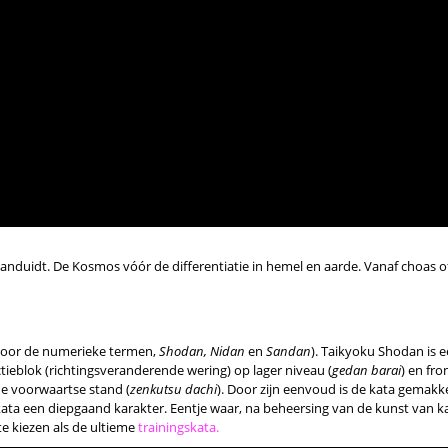
anduidt. De Kosmos vóór de differentiatie in hemel en aarde. Vanaf choas o
 door de numerieke termen,
Shodan, Nidan
en
Sandan
). Taikyoku Shodan is 
tieblok (richtingsveranderende wering) op lager niveau (
gedan barai
) en fro
de voorwaartse stand (
zenkutsu dachi
). Door zijn eenvoud is de kata gemakke
kata een diepgaand karakter. Eentje waar, na beheersing van de kunst van k
e kiezen als de ultieme
trainingskata.