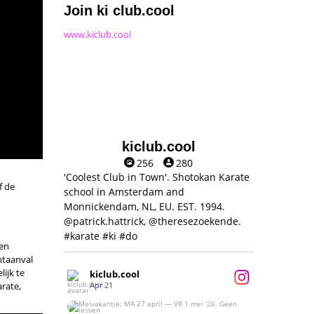
Join ki club.cool
www.kiclub.cool
kiclub.cool
256
280
'Coolest Club in Town'. Shotokan Karate
f de
school in Amsterdam and
Monnickendam, NL, EU. EST. 1994.
@patrick.hattrick, @theresezoekende.
#karate #ki #do
een
ntaanval
lijk te
kiclub.cool
Apr 21
arate,
Meivakantie: MA 27 april — VR 1 mei ‘26.