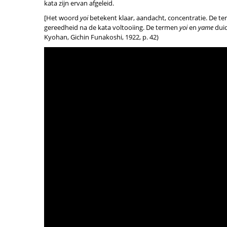
kata zijn ervan afgeleid.
[Het woord
yoi
betekent klaar, aandacht, concentratie. De t
gereedheid na de kata voltooiing. De termen
yoi
en
yame
duid
Kyohan, Gichin Funakoshi, 1922, p. 42)