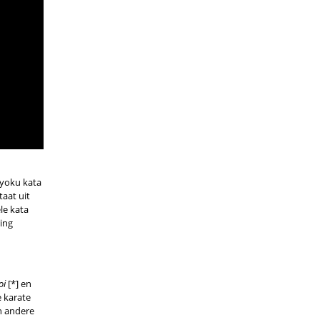
kyoku kata
taat uit
le kata
ing
oi
[*] en
e karate
 andere