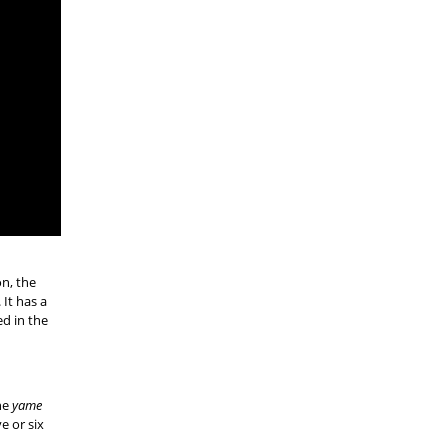
on, the
 It has a
ed in the
he
yame
e or six