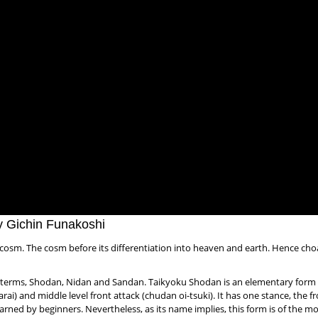
y Gichin Funakoshi
osm. The cosm before its differentiation into heaven and earth. Hence cho
l terms, Shodan, Nidan and Sandan. Taikyoku Shodan is an elementary form 
ai) and middle level front attack (chudan oi-tsuki). It has one stance, the f
 learned by beginners. Nevertheless, as its name implies, this form is of the m