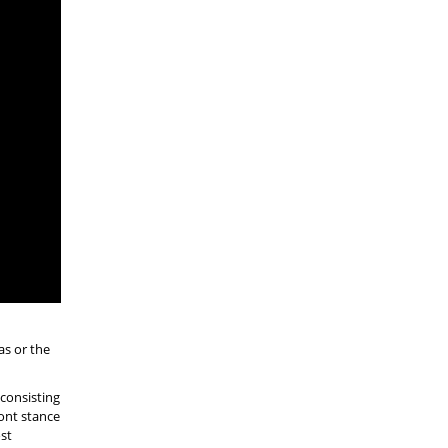
as or the
consisting
ront stance
ost