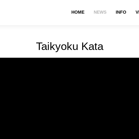
HOME
NEWS
INFO
V
Taikyoku Kata