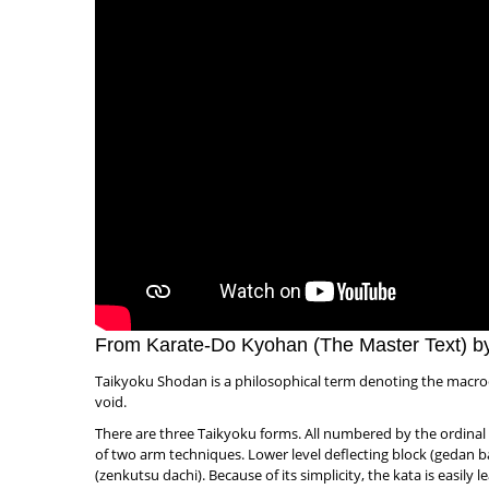
From Karate-Do Kyohan (The Master Text) b
Taikyoku Shodan is a philosophical term denoting the macroc
void.
There are three Taikyoku forms. All numbered by the ordina
of two arm techniques. Lower level deflecting block (gedan bar
(zenkutsu dachi). Because of its simplicity, the kata is easily