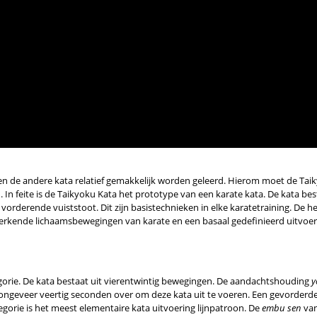
n de andere kata relatief gemakkelijk worden geleerd. Hierom moet de Tai
In feite is de Taikyoku Kata het prototype van een karate kata. De kata bes
rderende vuiststoot. Dit zijn basistechnieken in elke karatetraining. De he
erkende lichaamsbewegingen van karate en een basaal gedefinieerd uitvoer
gorie. De kata bestaat uit vierentwintig bewegingen. De aandachtshouding
y
 ongeveer veertig seconden over om deze kata uit te voeren. Een gevorderd
egorie is het meest elementaire kata uitvoering lijnpatroon. De
embu sen
van