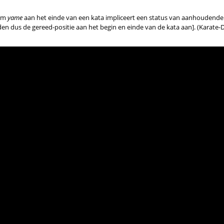
erm
yame
aan het einde van een kata impliceert een status van aanhoudende
en dus de gereed-positie aan het begin en einde van de kata aan]. (Karate-