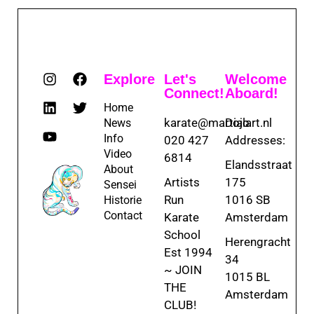
Explore
Let's
Welcome
Connect!
Aboard!
Home
karate@martialart.nl
Dojo
News
Info
020 427
Addresses:
Video
6814
Elandsstraat
About
Artists
175
Sensei
Run
1016 SB
Historie
Contact
Karate
Amsterdam
School
Herengracht
Est 1994
34
~ JOIN
1015 BL
THE
Amsterdam
CLUB!