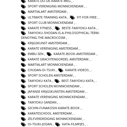
KARATE-DO-DE-KARATE-WEG
,
SPORT VERENIGING MONNICKENDAM
,
MARTIALART AMSTERDAM
,
ULTIMATE-TRAINING-KATA
,
FIT-FOR-FREE
,
SPORT CLUB MONNICKENDAM
,
KARATE FITNESS
,
BESTE-TAIKYOKU-KATA
,
TAIKYOKU-SHODAN-IS-A-PHILOSOPHICAL-TERM-
DENOTING-THE-MACROCOSM
,
KRIJGSKUNST AMSTERDAM
,
KARATE VERENIGING AMSTERDAM
,
EMBU-SEN
,
KARATE-BOOK-AMSTERDAM
,
KARATE GRACHTENGORDEL AMSTERDAM
,
MARTIALART MONNICKENDAM
,
CHUDAN-OI-TSUKI
,
KARATE-VIDEOS
,
SPORT SCHOLEN AMSTERDAM
,
TAIKYOKU KATA
,
BEST-TAIKYOKU-KATA
,
SPORT SCHOLEN MONNICKENDAM
,
JAPANSE KRIJGSKUNSTEN AMSTERDAM
,
KARATE VERENIGING MONNICKENDAM
,
TAIKYOKU-SANDAN
,
GICHIN-FUNAKOSHI-KARATE-BOOK
,
KARATESCHOOL AMSTERDAM
,
ZELFVERDEDIGING MONNICKENDAM
,
OI-TSUKI-JODAN
,
KATA-FILMPJES
,