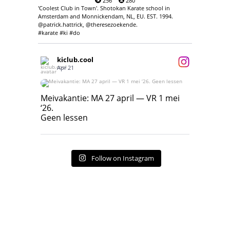
256
280
'Coolest Club in Town'. Shotokan Karate school in
Amsterdam and Monnickendam, NL, EU. EST. 1994.
@patrick.hattrick, @theresezoekende.
#karate #ki #do
kiclub.cool
Apr 21
Meivakantie: MA 27 april — VR 1 mei ‘26.
Geen lessen
Meivakantie: MA 27 april — VR 1 mei
‘26.
17
7
Geen lessen
Follow on Instagram