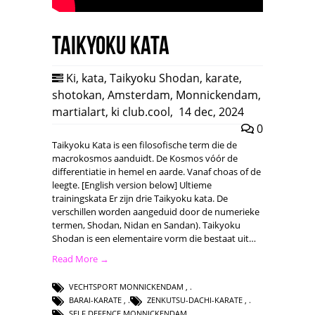
Taikyoku Kata
Ki
,
kata
,
Taikyoku Shodan
,
karate
,
shotokan
,
Amsterdam
,
Monnickendam
,
martialart
,
ki club.cool
,
14 dec, 2024
0
Taikyoku Kata is een filosofische term die de
macrokosmos aanduidt. De Kosmos vóór de
differentiatie in hemel en aarde. Vanaf choas of de
leegte. [English version below] Ultieme
trainingskata Er zijn drie Taikyoku kata. De
verschillen worden aangeduid door de numerieke
termen, Shodan, Nidan en Sandan). Taikyoku
Shodan is een elementaire vorm die bestaat uit…
Read More →
VECHTSPORT MONNICKENDAM
,
BARAI-KARATE
,
ZENKUTSU-DACHI-KARATE
,
SELF DEFENCE MONNICKENDAM
,