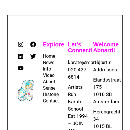
Explore
Let's
Welcome
Connect!
Aboard!
Home
karate@martialart.nl
Dojo
News
Info
020 427
Addresses:
Video
6814
Elandsstraat
About
Artists
175
Sensei
Run
1016 SB
Historie
Contact
Karate
Amsterdam
School
Herengracht
Est 1994
34
~ JOIN
1015 BL