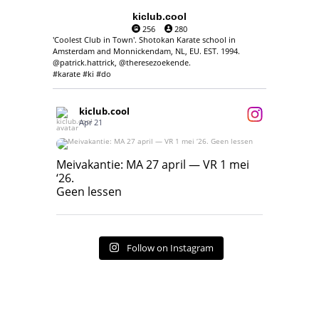
kiclub.cool
256
280
'Coolest Club in Town'. Shotokan Karate school in
Amsterdam and Monnickendam, NL, EU. EST. 1994.
@patrick.hattrick, @theresezoekende.
#karate #ki #do
kiclub.cool
Apr 21
Meivakantie: MA 27 april — VR 1 mei ‘26.
Geen lessen
Meivakantie: MA 27 april — VR 1 mei
‘26.
17
7
Geen lessen
Follow on Instagram