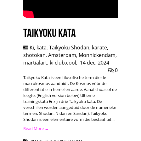
Taikyoku Kata
Ki
,
kata
,
Taikyoku Shodan
,
karate
,
shotokan
,
Amsterdam
,
Monnickendam
,
martialart
,
ki club.cool
,
14 dec, 2024
0
Taikyoku Kata is een filosofische term die de
macrokosmos aanduidt. De Kosmos vóór de
differentiatie in hemel en aarde. Vanaf choas of de
leegte. [English version below] Ultieme
trainingskata Er zijn drie Taikyoku kata. De
verschillen worden aangeduid door de numerieke
termen, Shodan, Nidan en Sandan). Taikyoku
Shodan is een elementaire vorm die bestaat uit…
Read More →
VECHTSPORT MONNICKENDAM
,