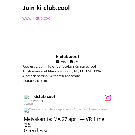
Join ki club.cool
www.kiclub.cool
kiclub.cool
256
280
'Coolest Club in Town'. Shotokan Karate school in
Amsterdam and Monnickendam, NL, EU. EST. 1994.
@patrick.hattrick, @theresezoekende.
#karate #ki #do
kiclub.cool
Apr 21
Meivakantie: MA 27 april — VR 1 mei ‘26.
Geen lessen
Meivakantie: MA 27 april — VR 1 mei
‘26.
17
7
Geen lessen