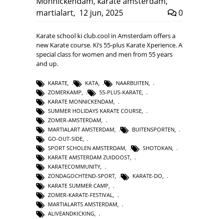
Monnickendam
,
karate amsterdam
,
martialart
,
12 jun, 2025
0
Karate school ki club.cool in Amsterdam offers a
new Karate course. Ki’s 55-plus Karate Xperience. A
special class for women and men from 55 years
and up.
KARATE
,
KATA
,
NAARBUITEN
,
ZOMERKAMP
,
55-PLUS-KARATE
,
KARATE MONNICKENDAM
,
SUMMER HOLIDAYS KARATE COURSE
,
ZOMER-AMSTERDAM
,
MARTIALART AMSTERDAM
,
BUITENSPORTEN
,
GO-OUT-SIDE
,
SPORT SCHOLEN AMSTERDAM
,
SHOTOKAN
,
KARATE AMSTERDAM ZUIDOOST
,
KARATECOMMUNITY
,
ZONDAGOCHTEND-SPORT
,
KARATE-DO
,
KARATE SUMMER CAMP
,
ZOMER-KARATE-FESTIVAL
,
MARTIALARTS AMSTERDAM
,
ALIVEANDKICKING
,