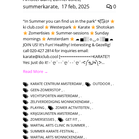
summerkarate
,
17 feb, 2025
0
“In Summer you can find us in the park” ٩(͡๏̯͡๏)۶
ki club.cool
Westerpark
Karate
Shotokan
Zomer6sies
Summer-sessions
Sunday
mornings
Amsterdam
☁ ▅▒░☼‿☼░▒▅ ☁
JOIN US! It’s Fun! Healthy! Interesting & Gezellig!
call 020-427 2814 for inquiries email:
karate@kiclub.cool
[==============>KARATE?!
Yes: Just do it! -`ღ´- -`ღ´- -`ღ´-ᕙ༼ຈل͜ຈ༽ᕗ…
Read More →
KARATE CENTRUM AMSTERDAM
,
OUTDOOR
,
GEEN-ZOMERSTOP
,
VECHTSPORTEN AMSTERDAM
,
ZELFVERDEDIGING MONNICKENDAM
,
PLAYING
,
ZOMER ACTIVITEITEN
,
KRIJGSKUNSTEN AMSTERDAM
,
ZOMERSESSIES
,
GET FIT
,
MARTIAL ARTS CLINIC IN SUMMER
,
SUMMER-KARATE-FESTIVAL
,
MARTIAL ARTS MONNICKENDAM
,