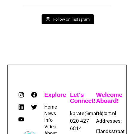
Follow on Instagram
Explore
Let's
Welcome
Connect!
Aboard!
Home
karate@martialart.nl
Dojo
News
Info
020 427
Addresses:
Video
6814
Elandsstraat
About