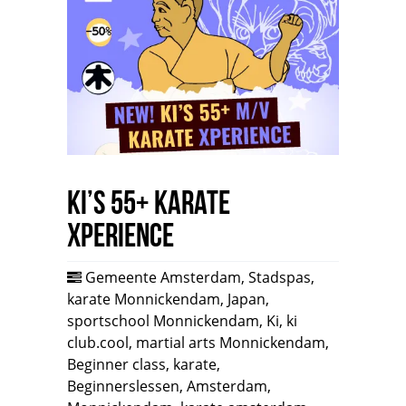
Ki’s 55+ Karate
Xperience
Gemeente Amsterdam
,
Stadspas
,
karate Monnickendam
,
Japan
,
sportschool Monnickendam
,
Ki
,
ki
club.cool
,
martial arts Monnickendam
,
Beginner class
,
karate
,
Beginnerslessen
,
Amsterdam
,