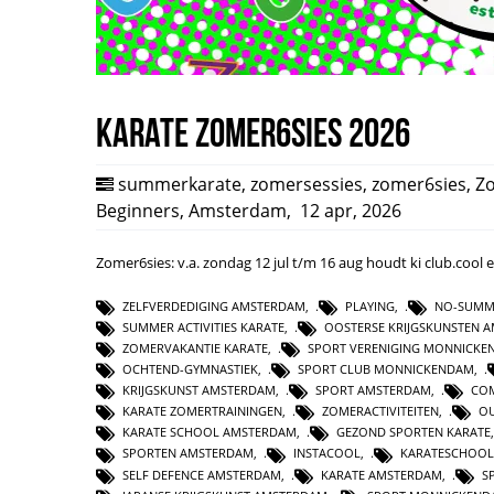
Karate Zomer6sies 2026
summerkarate
,
zomersessies
,
zomer6sies
,
Z
Beginners
,
Amsterdam
,
12 apr, 2026
Zomer6sies: v.a. zondag 12 jul t/m 16 aug houdt ki club.coo
ZELFVERDEDIGING AMSTERDAM
,
PLAYING
,
NO-SUMM
SUMMER ACTIVITIES KARATE
,
OOSTERSE KRIJGSKUNSTEN 
ZOMERVAKANTIE KARATE
,
SPORT VERENIGING MONNICKE
OCHTEND-GYMNASTIEK
,
SPORT CLUB MONNICKENDAM
,
KRIJGSKUNST AMSTERDAM
,
SPORT AMSTERDAM
,
CO
KARATE ZOMERTRAININGEN
,
ZOMERACTIVITEITEN
,
O
KARATE SCHOOL AMSTERDAM
,
GEZOND SPORTEN KARATE
SPORTEN AMSTERDAM
,
INSTACOOL
,
KARATESCHOOL
SELF DEFENCE AMSTERDAM
,
KARATE AMSTERDAM
,
S