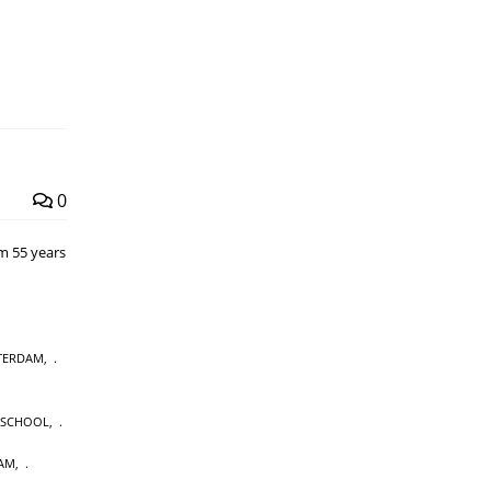
0
om 55 years
STERDAM
,
SCHOOL
,
DAM
,