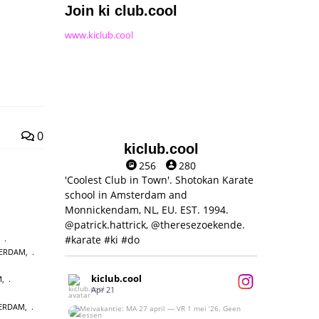
Join ki club.cool
www.kiclub.cool
0
kiclub.cool
256
280
'Coolest Club in Town'. Shotokan Karate
school in Amsterdam and
Monnickendam, NL, EU. EST. 1994.
@patrick.hattrick, @theresezoekende.
#karate #ki #do
,
TERDAM
,
kiclub.cool
M
,
Apr 21
TERDAM
,
Meivakantie: MA 27 april — VR 1 mei ‘26.