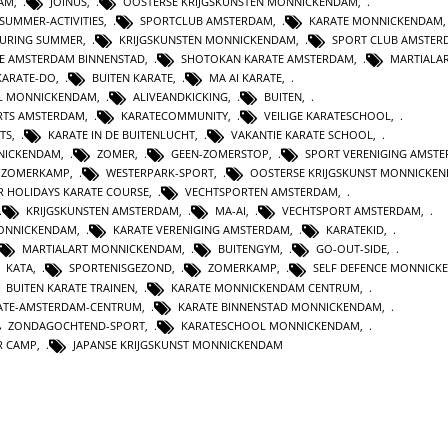
AM
,
JOINUS
,
OOSTERSE KRIJGSKUNSTEN MONNICKENDAM
,
SUMMER-ACTIVITIES
,
SPORTCLUB AMSTERDAM
,
KARATE MONNICKENDAM
DURING SUMMER
,
KRIJGSKUNSTEN MONNICKENDAM
,
SPORT CLUB AMSTER
E AMSTERDAM BINNENSTAD
,
SHOTOKAN KARATE AMSTERDAM
,
MARTIALAR
KARATE-DO
,
BUITEN KARATE
,
MA AI KARATE
,
L MONNICKENDAM
,
ALIVEANDKICKING
,
BUITEN
,
RTS AMSTERDAM
,
KARATECOMMUNITY
,
VEILIGE KARATESCHOOL
,
TS
,
KARATE IN DE BUITENLUCHT
,
VAKANTIE KARATE SCHOOL
,
NICKENDAM
,
ZOMER
,
GEEN-ZOMERSTOP
,
SPORT VERENIGING AMST
 ZOMERKAMP
,
WESTERPARK-SPORT
,
OOSTERSE KRIJGSKUNST MONNICKE
 HOLIDAYS KARATE COURSE
,
VECHTSPORTEN AMSTERDAM
,
KRIJGSKUNSTEN AMSTERDAM
,
MA-AI
,
VECHTSPORT AMSTERDAM
,
MONNICKENDAM
,
KARATE VERENIGING AMSTERDAM
,
KARATEKID
,
MARTIALART MONNICKENDAM
,
BUITENGYM
,
GO-OUT-SIDE
,
KATA
,
SPORTENISGEZOND
,
ZOMERKAMP
,
SELF DEFENCE MONNICK
BUITEN KARATE TRAINEN
,
KARATE MONNICKENDAM CENTRUM
,
ATE-AMSTERDAM-CENTRUM
,
KARATE BINNENSTAD MONNICKENDAM
,
ZONDAGOCHTEND-SPORT
,
KARATESCHOOL MONNICKENDAM
,
R CAMP
,
JAPANSE KRIJGSKUNST MONNICKENDAM