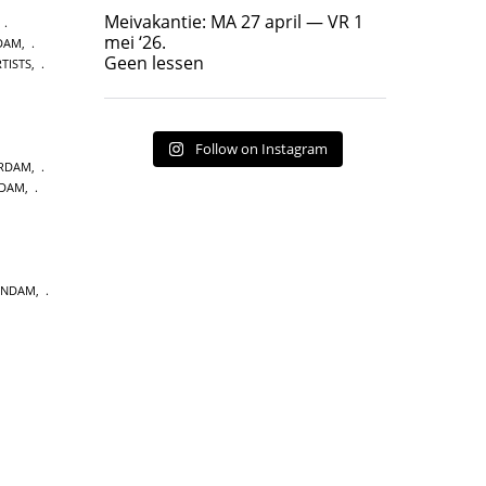
Geen lessen
Meivakantie: MA 27 april — VR 1
,
17
7
mei ‘26.
DAM
,
Geen lessen
TISTS
,
Follow on Instagram
ERDAM
,
NDAM
,
ENDAM
,