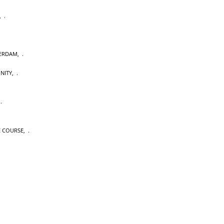
,
TERDAM
,
NITY
,
,
E COURSE
,