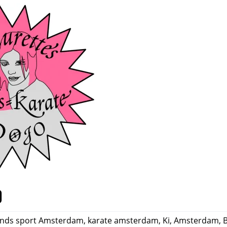
o
onds sport Amsterdam
,
karate amsterdam
,
Ki
,
Amsterdam
,