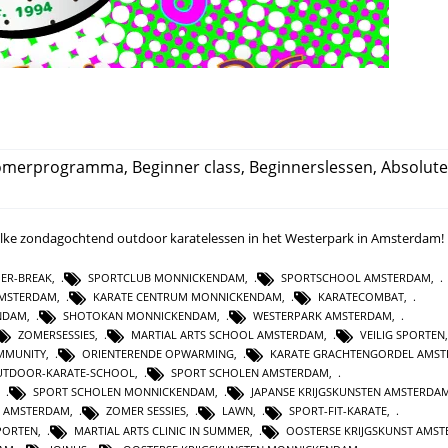
omerprogramma
,
Beginner class
,
Beginnerslessen
,
Absolute
l elke zondagochtend outdoor karatelessen in het Westerpark in Amsterdam!
ER-BREAK
,
SPORTCLUB MONNICKENDAM
,
SPORTSCHOOL AMSTERDAM
,
AMSTERDAM
,
KARATE CENTRUM MONNICKENDAM
,
KARATECOMBAT
,
NDAM
,
SHOTOKAN MONNICKENDAM
,
WESTERPARK AMSTERDAM
,
ZOMERSESSIES
,
MARTIAL ARTS SCHOOL AMSTERDAM
,
VEILIG SPORTEN
MMUNITY
,
ORIENTERENDE OPWARMING
,
KARATE GRACHTENGORDEL AMS
UTDOOR-KARATE-SCHOOL
,
SPORT SCHOLEN AMSTERDAM
,
,
SPORT SCHOLEN MONNICKENDAM
,
JAPANSE KRIJGSKUNSTEN AMSTERDA
 AMSTERDAM
,
ZOMER SESSIES
,
LAWN
,
SPORT-FIT-KARATE
,
PORTEN
,
MARTIAL ARTS CLINIC IN SUMMER
,
OOSTERSE KRIJGSKUNST AMS