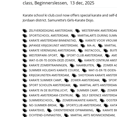
class
,
Beginnerslessen
,
13 dec, 2025
Karate school ki club.cool now offers special karate and self
Jordaan district. Samurette’s Girls-Karate Dojo.
ZELFVERDEDIGING AMSTERDAM
,
WESTERPARK AMSTERDA
SPORTSCHOOL AMSTERDAM
,
MARTIALARTS DURING SUM
KARATE AMSTERDAM BINNENSTAD
,
KARATE VOOR VROUW
JAPANSE KRIJGSKUNST AMSTERDAM
,
MA-AI
,
MARTIAL
KARATE VERENIGING AMSTERDAM
,
INSTACOOL
,
BUIT
WESTERPARK-SPORT
,
SPORT CLUB AMSTERDAM
,
AM
WAT-IS-ER-TE-DOEN-DEZE-ZOMER
,
KARATE CENTRUM AMS
KARATE ZOMERTRAININGEN
,
NAARBUITEN
,
ZOMER AC
SUMMER HOLIDAYS KARATE COURSE
,
WAT-IS-ER-TE-DOEN
KRIJGSKUNSTEN AMSTERDAM
,
SHOTOKAN KARATE AMSTE
KARATE SUMMER CAMP
,
ZOMER-AMSTERDAM
,
SPOR
SPORT SCHOLEN AMSTERDAM
,
MARTIAL ARTS AMSTERDA
KARATE IN DE BUITENLUCHT
,
SUMMER CAMP
,
ZOMER
KARATE-AMSTERDAM-CENTRUM
,
SELF DEFENCE AMSTERD
SUMMERSCHOOL
,
ZOMERVAKANTIE KARATE
,
OOSTER
NO-SUMMER-BREAK
,
SPORTCLUB AMSTERDAM
,
KAT
KARATEKID
,
ORIENTERENDE OPWARMING
,
KARATE B
OCHTEND-GYMNASTIEK
,
MARTIAL ARTS MONNICKENDAM
,