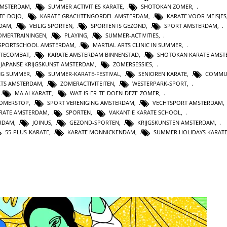
AMSTERDAM
,
SUMMER ACTIVITIES KARATE
,
SHOTOKAN ZOMER
,
TE-DOJO
,
KARATE GRACHTENGORDEL AMSTERDAM
,
KARATE VOOR MEISJES
RDAM
,
VEILIG SPORTEN
,
SPORTEN IS GEZOND
,
SPORT AMSTERDAM
,
OMERTRAININGEN
,
PLAYING
,
SUMMER-ACTIVITIES
,
SPORTSCHOOL AMSTERDAM
,
MARTIAL ARTS CLINIC IN SUMMER
,
ATECOMBAT
,
KARATE AMSTERDAM BINNENSTAD
,
SHOTOKAN KARATE AMS
JAPANSE KRIJGSKUNST AMSTERDAM
,
ZOMERSESSIES
,
NG SUMMER
,
SUMMER-KARATE-FESTIVAL
,
SENIOREN KARATE
,
COMMU
RTS AMSTERDAM
,
ZOMERACTIVITEITEN
,
WESTERPARK-SPORT
,
,
MA AI KARATE
,
WAT-IS-ER-TE-DOEN-DEZE-ZOMER
,
ZOMERSTOP
,
SPORT VERENIGING AMSTERDAM
,
VECHTSPORT AMSTERDAM
RATE AMSTERDAM
,
SPORTEN
,
VAKANTIE KARATE SCHOOL
,
ERDAM
,
JOINUS
,
GEZOND-SPORTEN
,
KRIJGSKUNSTEN AMSTERDAM
,
55-PLUS-KARATE
,
KARATE MONNICKENDAM
,
SUMMER HOLIDAYS KARAT