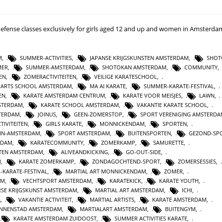
-defense classes exclusively for girls aged 12 and up and women in Amsterda
M
,
SUMMER-ACTIVITIES
,
JAPANSE KRIJGSKUNSTEN AMSTERDAM
,
SHOT
MER
,
SUMMER-AMSTERDAM
,
SHOTOKAN AMSTERDAM
,
COMMUNITY
,
EN
,
ZOMERACTIVITEITEN
,
VEILIGE KARATESCHOOL
,
 ARTS SCHOOL AMSTERDAM
,
MA AI KARATE
,
SUMMER-KARATE-FESTIVAL
,
EN
,
KARATE AMSTERDAM CENTRUM
,
KARATE VOOR MEISJES
,
LAWN
,
STERDAM
,
KARATE SCHOOL AMSTERDAM
,
VAKANTIE KARATE SCHOOL
,
TERDAM
,
JOINUS
,
GEEN-ZOMERSTOP
,
SPORT VERENIGING AMSTERD
TIVITEITEN
,
GIRLS KARATE
,
MONNICKENDAM
,
SPORTEN
,
-IN-AMSTERDAM
,
SPORT AMSTERDAM
,
BUITENSPORTEN
,
GEZOND-SP
RDAM
,
KARATECOMMUNITY
,
ZOMERKAMP
,
SAMURETTE
,
TEN AMSTERDAM
,
ALIVEANDKICKING
,
GO-OUT-SIDE
,
M
,
KARATE ZOMERKAMP
,
ZONDAGOCHTEND-SPORT
,
ZOMERSESSIES
,
-KARATE-FESTIVAL
,
MARTIAL ART MONNICKENDAM
,
ZOMER
,
AM
,
VECHTSPORT AMSTERDAM
,
KARATEKICK
,
KARATE YOUTH
,
SE KRIJGSKUNST AMSTERDAM
,
MARTIAL ART AMSTERDAM
,
ICHI
,
A
,
VAKANTIE ACTIVITEIT
,
MARTIAL ARTISTS
,
KARATE AMSTERDAM
,
INNENSTAD AMSTERDAM
,
MARTIALART AMSTERDAM
,
BUITENGYM
,
KARATE AMSTERDAM ZUIDOOST
,
SUMMER ACTIVITIES KARATE
,