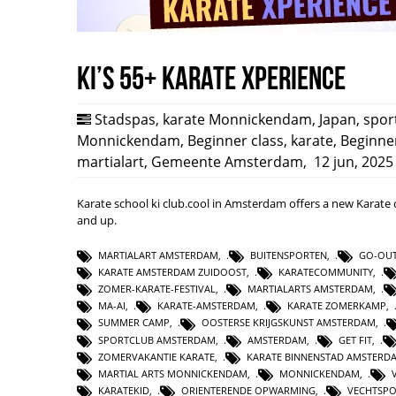
Ki’s 55+ Karate Xperience
Stadspas
,
karate Monnickendam
,
Japan
,
spor
Monnickendam
,
Beginner class
,
karate
,
Beginne
martialart
,
Gemeente Amsterdam
,
12 jun, 2025
Karate school ki club.cool in Amsterdam offers a new Karate 
and up.
MARTIALART AMSTERDAM
,
BUITENSPORTEN
,
GO-OUT
KARATE AMSTERDAM ZUIDOOST
,
KARATECOMMUNITY
,
ZOMER-KARATE-FESTIVAL
,
MARTIALARTS AMSTERDAM
,
MA-AI
,
KARATE-AMSTERDAM
,
KARATE ZOMERKAMP
,
SUMMER CAMP
,
OOSTERSE KRIJGSKUNST AMSTERDAM
,
SPORTCLUB AMSTERDAM
,
AMSTERDAM
,
GET FIT
,
ZOMERVAKANTIE KARATE
,
KARATE BINNENSTAD AMSTERD
MARTIAL ARTS MONNICKENDAM
,
MONNICKENDAM
,
KARATEKID
,
ORIENTERENDE OPWARMING
,
VECHTSP