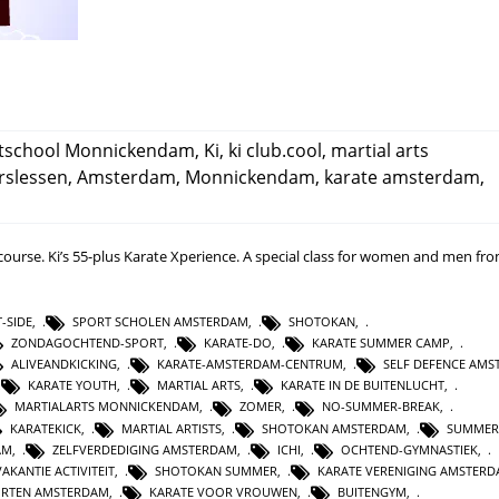
tschool Monnickendam
,
Ki
,
ki club.cool
,
martial arts
rslessen
,
Amsterdam
,
Monnickendam
,
karate amsterdam
,
course. Ki’s 55-plus Karate Xperience. A special class for women and men fr
-SIDE
,
SPORT SCHOLEN AMSTERDAM
,
SHOTOKAN
,
ZONDAGOCHTEND-SPORT
,
KARATE-DO
,
KARATE SUMMER CAMP
,
ALIVEANDKICKING
,
KARATE-AMSTERDAM-CENTRUM
,
SELF DEFENCE AM
KARATE YOUTH
,
MARTIAL ARTS
,
KARATE IN DE BUITENLUCHT
,
MARTIALARTS MONNICKENDAM
,
ZOMER
,
NO-SUMMER-BREAK
,
KARATEKICK
,
MARTIAL ARTISTS
,
SHOTOKAN AMSTERDAM
,
SUMMER
AM
,
ZELFVERDEDIGING AMSTERDAM
,
ICHI
,
OCHTEND-GYMNASTIEK
,
VAKANTIE ACTIVITEIT
,
SHOTOKAN SUMMER
,
KARATE VERENIGING AMSTER
ORTEN AMSTERDAM
,
KARATE VOOR VROUWEN
,
BUITENGYM
,