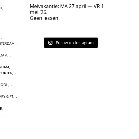
Geen lessen
Meivakantie: MA 27 april — VR 1
NK
,
17
7
mei ‘26.
Geen lessen
,
Follow on Instagram
MSTERDAM
,
RDAM
,
ENDAM
,
PORTEN
,
CHOOL
,
ARY GIFT
,
E
,
,
,