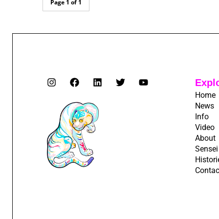
Page 1 of 1
Expl
Home
News
Info
Video
About
Sensei
Histori
Contac