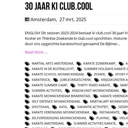
30 jaar ki club.cool
Amsterdam
,
27 mrt, 2025
ENGLISH Dit seizoen 2023-2024 bestaat ki club.cool 30 jaar! Hie
Koster en Thérèse Zoekende ki club.cool oprichtten. Historie
door ons opgerichte karateschool genaamd De Bijlmer…
Read More →
MARTIAL ARTS AMSTERDAM
,
KARATE ZOMERKAMP
,
A
KARATE IN DE BUITENLUCHT
,
SUMMER HOLIDAYS KARATE 
KARATE SCHOOL MONNICKENDAM
,
ZOMER
,
SPORT-F
KARATEKICK
,
JUBILEUMGESCHENK
,
KRIJGSKUNSTEN 
KARATE SUMMER CAMP
,
THIRTY YEARS KARATE
,
MAR
SUMMER-ACTIVITIES
,
KRIJGSKUNST MONNICKENDAM
,
KARATE MONNICKENDAM BINNENSTAD
,
KARATE VERENIG
SELF DEFENCE MONNICKENDAM
,
MARTIALART MONNICKE
SHOTOKAN
,
KATA
,
VAKANTIE ACTIVITEIT
,
GEDE
KARATE VERENIGING MONNICKENDAM
,
INSTAKARATE
,
ZELFVERDEDIGING MONNICKENDAM
,
PLAYING
,
VEIL
KARATE-AMSTERDAM
,
SUMMER ACTIVITIES KARATE
,
H