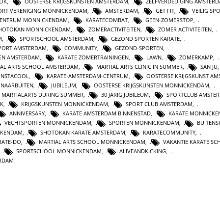
OK
,
OOSTERSE KRIJGSKUNSTEN AMSTERDAM
,
ZELFVERDEDIGING AMSTER
ORT VERENIGING MONNICKENDAM
,
AMSTERDAM
,
GET FIT
,
VEILIG SP
CENTRUM MONNICKENDAM
,
KARATECOMBAT
,
GEEN-ZOMERSTOP
,
HOTOKAN MONNICKENDAM
,
ZOMERACTIVITEITEN
,
ZOMER ACTIVITEITEN
,
M
,
SPORTSCHOOL AMSTERDAM
,
GEZOND SPORTEN KARATE
,
PORT AMSTERDAM
,
COMMUNITY
,
GEZOND-SPORTEN
,
TEN AMSTERDAM
,
KARATE ZOMERTRAININGEN
,
LAWN
,
ZOMERKAMP
,
IAL ARTS SCHOOL AMSTERDAM
,
MARTIAL ARTS CLINIC IN SUMMER
,
SAN JU
INSTACOOL
,
KARATE-AMSTERDAM-CENTRUM
,
OOSTERSE KRIJGSKUNST A
NAARBUITEN
,
JUBILEUM
,
OOSTERSE KRIJGSKUNSTEN MONNICKENDAM
,
MARTIALARTS DURING SUMMER
,
30 JARIG JUBILEUM
,
SPORTCLUB AMSTE
K
,
KRIJGSKUNSTEN MONNICKENDAM
,
SPORT CLUB AMSTERDAM
,
ANNIVERSARY
,
KARATE AMSTERDAM BINNENSTAD
,
KARATE MONNICK
VECHTSPORTEN MONNICKENDAM
,
SPORTEN MONNICKENDAM
,
BUITENS
CKENDAM
,
SHOTOKAN KARATE AMSTERDAM
,
KARATECOMMUNITY
,
RATE-DO
,
MARTIAL ARTS SCHOOL MONNICKENDAM
,
VAKANTIE KARATE S
,
SPORTSCHOOL MONNICKENDAM
,
ALIVEANDKICKING
,
ERDAM