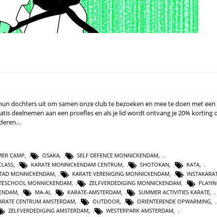
un dochters uit om samen onze club te bezoeken en mee te doen met een k
is deelnemen aan een proefles en als je lid wordt ontvang je 20% korting 
nderen…
ER CAMP
,
OSAKA
,
SELF DEFENCE MONNICKENDAM
,
CLASS
,
KARATE MONNICKENDAM CENTRUM
,
SHOTOKAN
,
KATA
,
STAD MONNICKENDAM
,
KARATE VERENIGING MONNICKENDAM
,
INSTAKARA
TESCHOOL MONNICKENDAM
,
ZELFVERDEDIGING MONNICKENDAM
,
PLAYI
KENDAM
,
MA-AI
,
KARATE-AMSTERDAM
,
SUMMER ACTIVITIES KARATE
,
ARATE CENTRUM AMSTERDAM
,
OUTDOOR
,
ORIENTERENDE OPWARMING
,
ZELFVERDEDIGING AMSTERDAM
,
WESTERPARK AMSTERDAM
,