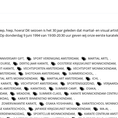
p, hiep, hoera! Dit seizoen is het 30 jaar geleden dat martial- en visual artis
 Op donderdag 9 juni 1994 van 19:00-20:30 uur geven wij onze eerste karatele
NNIVERSARY GIFT
,
SPORT VERENIGING AMSTERDAM
,
MARTIAL ARTS
,
COURSE
,
DERTIG JAAR KARATE
,
OOSTERSE KRIJGSKUNST MONNICKENDAM
,
IT-KARATE
,
VECHTSPORTEN AMSTERDAM
,
VECHTSPORT MONNICKENDAM
AMSTERDAM
,
SHOTOKAN AMSTERDAM
,
SUMMERSCHOOL
,
TIAL ARTS MONNICKENDAM
,
MARTIALART AMSTERDAM
,
ICHI
,
KARATE
,
VECHTSPORT AMSTERDAM
,
SPORTENISGEZOND
,
VERJAARD
ING AMSTERDAM
,
KARATEKID
,
SUMMER CAMP
,
OSAKA
,
NDAM
,
MEADOW
,
SUMMER-CLASS
,
KARATE MONNICKENDAM CENTR
NKDAG
,
KARATE BINNENSTAD MONNICKENDAM
,
ZOMERVAKANTIE KARATE
,
OSAKA-YOSHIHARU
,
KARATESCHOOL MONNI
IGE KARATESCHOOL
,
JAPANSE KRIJGSKUNST MONNICKENDAM
,
MA-AI
,
ERDENKINGSDAG
,
SPORTCLUB MONNICKENDAM
,
KARATE CENTRUM AMS