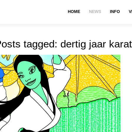
HOME
NEWS
INFO
V
osts tagged: dertig jaar kara