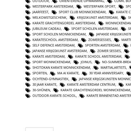
OUTDOOR
,
ORIENTERENDE OPWARMING
,
COMIC BO
WESTERPARK AMSTERDAM
,
WESTERPARK-SPORT
,
SP
JAARFEEST
,
SPORT CLUB MONNICKENDAM
,
KARATE 
WELKOMSTGESCHENK
,
KRIJGSKUNST AMSTERDAM
,
S
KARATE GRACHTENGORDEL AMSTERDAM
,
MONNICKENDA
JUBILEUM CADEAU
,
SPORT SCHOLEN AMSTERDAM
,
S
SPORT SCHOLEN MONNICKENDAM
,
JAPANSE KRIJGSKUNS
KARATESCHOOL AMSTERDAM
,
ZOMERSESSIES
,
MART
SELF DEFENCE AMSTERDAM
,
SPORTEN AMSTERDAM
,
JAPANSE KRIJGSKUNST AMSTERDAM
,
ZOMER SESSIES
,
KARATE AMSTERDAM
,
KARATE SCHOOL AMSTERDAM
,
SPORT MONNICKENDAM
,
JOINUS
,
NO-SUMMER-BREA
SHOTOKAN KARATE MONNICKENDAM
,
MARTIALARTISTS
,
SPORTEN
,
MA AI KARATE
,
30 YEAR ANNIVERSARY
,
OCHTEND-GYMNASTIEK
,
JAPANSE KRIJGSKUNSTEN MONNI
30 JAAR KARATE
,
KARATE AMSTERDAM CENTRUM
,
KA
30-SHŪNEN
,
KARATE GRACHTENGORDEL MONNICKENDAM
OUTDOOR-KARATE-SCHOOL
,
KARATE BINNENSTAD AMST