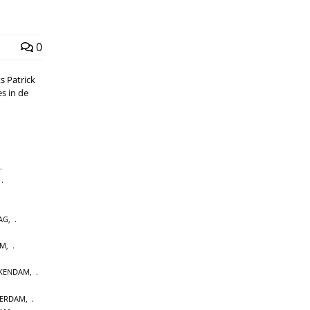
0
ts Patrick
s in de
,
AG
,
UM
,
CKENDAM
,
TERDAM
,