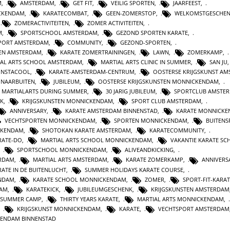
M
,
AMSTERDAM
,
GET FIT
,
VEILIG SPORTEN
,
JAARFEEST
,
CKENDAM
,
KARATECOMBAT
,
GEEN-ZOMERSTOP
,
WELKOMSTGESCHE
,
ZOMERACTIVITEITEN
,
ZOMER ACTIVITEITEN
,
M
,
SPORTSCHOOL AMSTERDAM
,
GEZOND SPORTEN KARATE
,
PORT AMSTERDAM
,
COMMUNITY
,
GEZOND-SPORTEN
,
TEN AMSTERDAM
,
KARATE ZOMERTRAININGEN
,
LAWN
,
ZOMERKAMP
,
IAL ARTS SCHOOL AMSTERDAM
,
MARTIAL ARTS CLINIC IN SUMMER
,
SAN JU
INSTACOOL
,
KARATE-AMSTERDAM-CENTRUM
,
OOSTERSE KRIJGSKUNST A
NAARBUITEN
,
JUBILEUM
,
OOSTERSE KRIJGSKUNSTEN MONNICKENDAM
,
MARTIALARTS DURING SUMMER
,
30 JARIG JUBILEUM
,
SPORTCLUB AMSTE
K
,
KRIJGSKUNSTEN MONNICKENDAM
,
SPORT CLUB AMSTERDAM
,
ANNIVERSARY
,
KARATE AMSTERDAM BINNENSTAD
,
KARATE MONNICK
VECHTSPORTEN MONNICKENDAM
,
SPORTEN MONNICKENDAM
,
BUITENS
CKENDAM
,
SHOTOKAN KARATE AMSTERDAM
,
KARATECOMMUNITY
,
RATE-DO
,
MARTIAL ARTS SCHOOL MONNICKENDAM
,
VAKANTIE KARATE S
,
SPORTSCHOOL MONNICKENDAM
,
ALIVEANDKICKING
,
ERDAM
,
MARTIAL ARTS AMSTERDAM
,
KARATE ZOMERKAMP
,
ANNIVERS
RATE IN DE BUITENLUCHT
,
SUMMER HOLIDAYS KARATE COURSE
,
ENDAM
,
KARATE SCHOOL MONNICKENDAM
,
ZOMER
,
SPORT-FIT-KARAT
DAM
,
KARATEKICK
,
JUBILEUMGESCHENK
,
KRIJGSKUNSTEN AMSTERDAM
 SUMMER CAMP
,
THIRTY YEARS KARATE
,
MARTIAL ARTS MONNICKENDAM
,
,
KRIJGSKUNST MONNICKENDAM
,
KARATE
,
VECHTSPORT AMSTERDAM
KENDAM BINNENSTAD