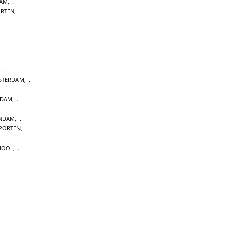
DAM
,
ORTEN
,
,
MSTERDAM
,
RDAM
,
ENDAM
,
PORTEN
,
CHOOL
,