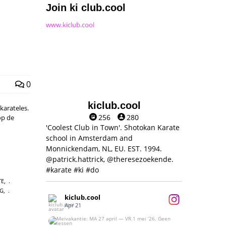
Join ki club.cool
www.kiclub.cool
0
kiclub.cool
arateles.
256
280
op de
'Coolest Club in Town'. Shotokan Karate
school in Amsterdam and
Monnickendam, NL, EU. EST. 1994.
@patrick.hattrick, @theresezoekende.
#karate #ki #do
TE
,
NG
,
kiclub.cool
Apr 21
Meivakantie: MA 27 april — VR 1 mei ‘26.